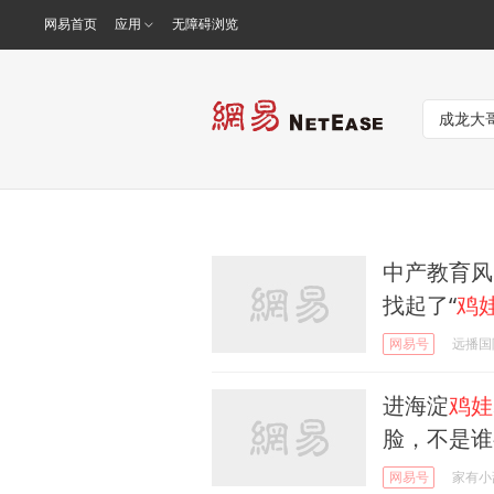
网易首页
应用
无障碍浏览
中产教育风
找起了“
鸡
网易号
远播国
进海淀
鸡娃
脸，不是谁
网易号
家有小