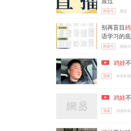
渡过
网易号
渡过
别再盲目
鸡
语学习的底
网易号
朗读小
鸡娃
视频
米乐米兜
鸡娃
视频
鸡汤亦非