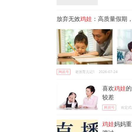
放弃无效
鸡娃
：高质量假期
网易号
老张育儿记1
2026-07-24
喜欢
鸡娃
的
较差
网易号
肯定式
鸡娃
妈妈重