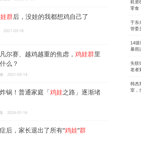
耗资
零食
鸡娃群
后，没娃的我都想鸡自己了
于东
管委
2021-03-18
14
暴雨
凡尔赛、越鸡越重的焦虑，
鸡娃群
里
什么？
失联
老者
物
2021-03-14
韩杰
室，
炸锅！普通家庭「
鸡娃
之路」逐渐堵
落
2026-01-16
症后，家长退出了所有“
鸡娃
”
群