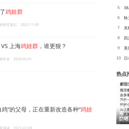
3
5
了
鸡娃群
秋
6
崽研究笔记
2022-11-09
东
7
四
8
 VS 上海
鸡娃群
，谁更狠？
美
9
日
10
家长会
2024-02-01
热点
朱女
温开
自鸡”的父母，正在重新改造各种“
鸡娃
1
索，
2
防晒
育漫谈
2022-07-09
3