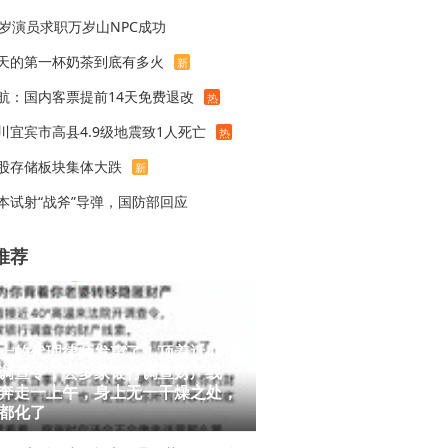
8岁演员求职万岁山NPC成功
天的第一杯奶茶到底有多火
新
航：国内客票提前14天免费退改
热
川宜宾市高县4.9级地震致1人死亡
热
股存储板块集体大跌
新
本试射“战斧”导弹，国防部回应
推荐
士的代理律师发声了！顶着近40°高
调查令，去多家银行调查财产线
奔走一上午，身上无一干燥之处，
都化了