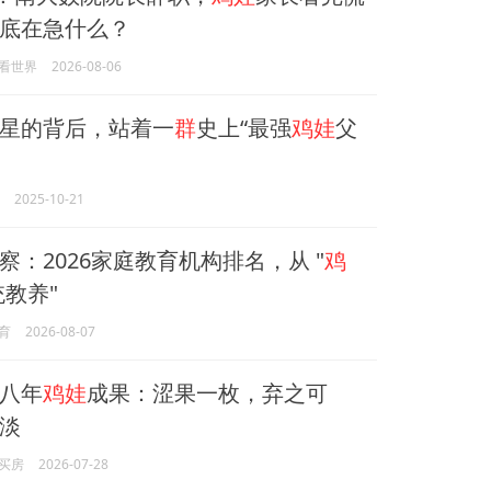
底在急什么？
看世界
2026-08-06
星的背后，站着一
群
史上“最强
鸡娃
父
2025-10-21
察：2026家庭教育机构排名，从 "
鸡
统教养"
育
2026-08-07
八年
鸡娃
成果：涩果一枚，弃之可
淡
买房
2026-07-28