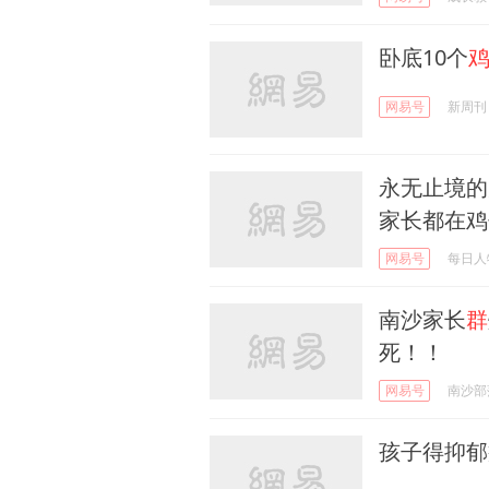
卧底10个
网易号
新周刊
永无止境的
家长都在鸡
网易号
每日人
南沙家长
群
死！！
网易号
南沙部
孩子得抑郁