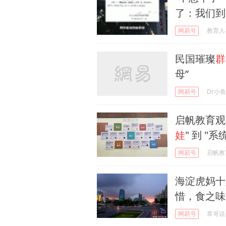
了：我们到
网易号
教育人
民国璀璨
群
母”
网易号
Dr小鱼
启帆教育观
娃
" 到 "系
网易号
启帆教
海淀虎妈十
惜，食之味
网易号
章哥说