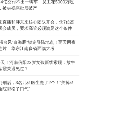
84亿交付不出一辆车，员工花5000万吃
，被央视痛批后破产
来直播和胖东来核心团队开会，含7位高
员会成员，要求高管必须满足这个条件
级强台风“白海豚”锁定登陆地点！两天两夜
连片，华东江南多省面临大考
9天！河南信阳22岁女孩新线索现：放牛
紫霞关遇见过？
判刑后，3名儿科医生走了2个！"关掉科
全院都松了口气"