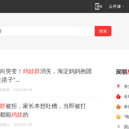
向突变！
鸡娃群
消失，海淀妈妈抱团
娃
搭子”…
夯
际教育
2024-08-29
全
群
被拒，家长本想吐槽，当即被打
泉
都能
鸡娃
的
“
甜椒儿
2024-01-30
国
4