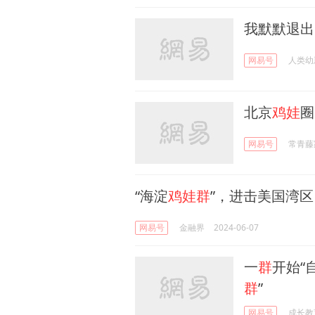
我默默退出
网易号
人类幼
北京
鸡娃
圈
网易号
常青藤
“海淀
鸡娃群
”，进击美国湾区
网易号
金融界
2024-06-07
一
群
开始“
群
”
网易号
成长教