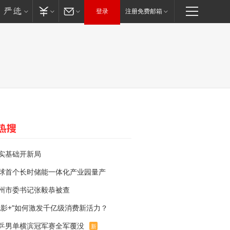
登录
注册免费邮箱
实基础开新局
球首个长时储能一体化产业园量产
州市委书记张毅恭被查
电影+”如何激发千亿级消费新活力？
乒男单横滨冠军赛全军覆没
新