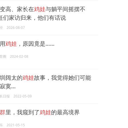
变高、家长在
鸡娃
与躺平间摇摆不
任们家访归来，他们有话说
经
2026-08-07
用
鸡娃
，原因竟是……
育圈
2024-02-08
圳阔太的
鸡娃
故事，我觉得她们可能
寂寞…
长日报
2022-05-09
群
里，我窥到了
鸡娃
的最高境界
乐
2021-05-15