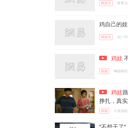
网易号
果雪儿
鸡自己的娃
网易号
倪一宁c
鸡娃
视频
琳姐财经
鸡娃
挣扎，真实
视频
小龙追剧
‌“不想干