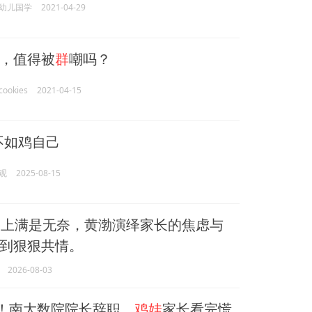
幼儿国学
2021-04-29
，值得被
群
嘲吗？
ookies
2021-04-15
不如鸡自己
观
2025-08-15
路上满是无奈，黄渤演绎家长的焦虑与
到狠狠共情。
2026-08-03
了”！南大数院院长辞职，
鸡娃
家长看完慌