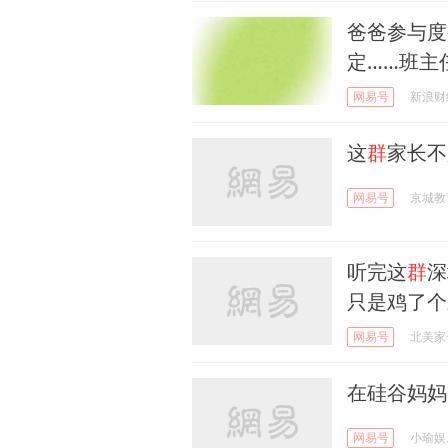
爸爸参与度
定……班主
网易号
新浪财
这
群
家长不
网易号
京城教
听完这
群
深
只是鸡了个
网易号
北美家
在硅谷妈妈
网易号
小瑜娱