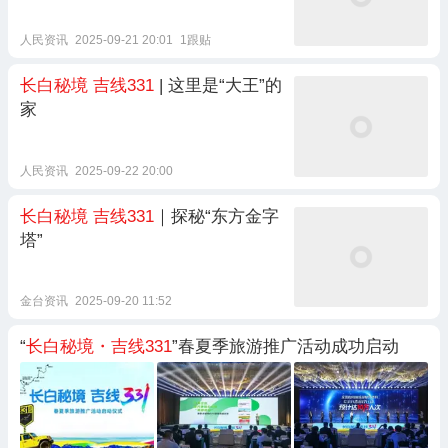
人民资讯
2025-09-21 20:01
1跟贴
长白秘境
吉线331
| 这里是“大王”的
家
人民资讯
2025-09-22 20:00
长白秘境
吉线331
｜探秘“东方金字
塔”
金台资讯
2025-09-20 11:52
“
长白秘境・吉线331
”春夏季旅游推广活动成功启动