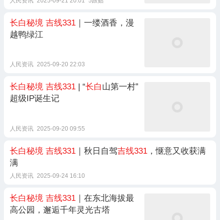
人民资讯
2025-09-21 20:01
5跟贴
长白秘境
吉线331
｜一缕酒香，漫
越鸭绿江
人民资讯
2025-09-20 22:03
长白秘境
吉线331
| “
长白
山第一村”
超级IP诞生记
人民资讯
2025-09-20 09:55
长白秘境
吉线331
｜秋日自驾
吉线331
，惬意又收获满
满
人民资讯
2025-09-24 16:10
长白秘境
吉线331
｜在东北海拔最
高公园，邂逅千年灵光古塔