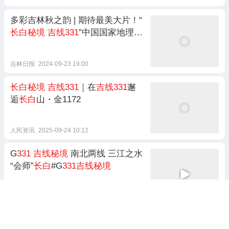
多彩吉林秋之韵 | 期待最美大片！“
长白秘境
吉线331
”中国国家地理来
啦
吉林日报
2024-09-23 19:00
长白秘境
吉线331
｜在
吉线331
邂
逅
长白
山・金1172
人民资讯
2025-09-24 10:12
G
331
吉线秘境
南北两线 三江之水
“会师”
长白
#G
331吉线秘境
吉林日报
2024-06-16 11:38
奔赴G
331吉线秘境
驭见吉祥吉林