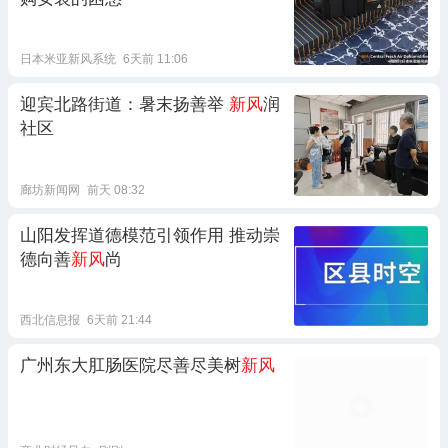
日本米亚新风系统
6天前 11:06
迎宾北路街道：暑末扬善举
新风
润
社区
廊坊新闻网
前天 08:32
山阳发挥道德模范引领作用 推动崇
德向善
新风
尚
西北信息报
6天前 21:44
广州东大肛肠医院尽善尽美树
新风