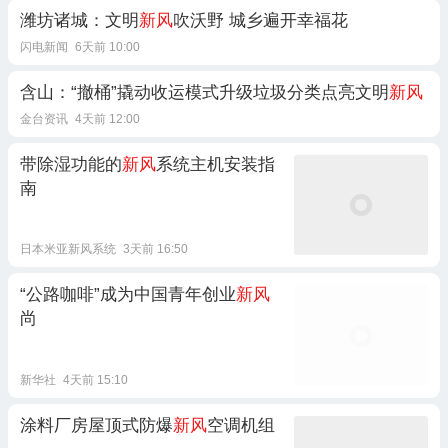
潍坊诸城：文明
新风
吹沃野 城乡遍开幸福花
闪电新闻
6天前 10:00
含山：“撤桶”撬动收运模式升级垃圾分类点亮文明
新风
金台资讯
4天前 12:00
带除湿功能的
新风
系统主机安装指
南
日本米亚新风系统
3天前 16:50
“公路咖啡”成为中国青年创业
新风
尚
新华社
4天前 15:10
涂料厂房屋顶式防爆
新风
空调机组