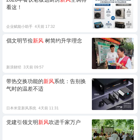
看这！
企业赋能小助手
4天前 17:32
倡文明节俭
新风
树简约升学理念
新浪财经
3天前 09:57
带热交换功能的
新风
系统：告别换
气时的温差不适
日本米亚新风系统
4天前 11:31
党建引领文明
新风
吹进千家万户