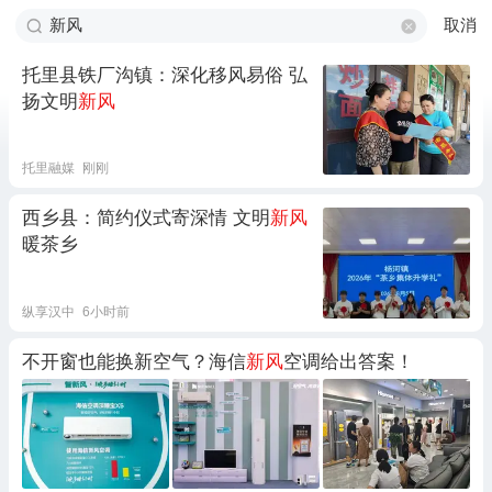
取消
托里县铁厂沟镇：深化移风易俗 弘
扬文明
新风
托里融媒
刚刚
西乡县：简约仪式寄深情 文明
新风
暖茶乡
纵享汉中
6小时前
不开窗也能换新空气？海信
新风
空调给出答案！