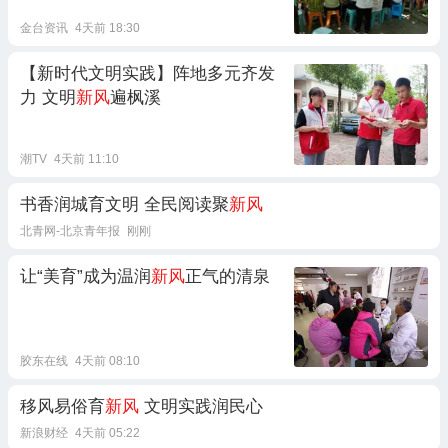
金台资讯
4天前 18:30
【新时代文明实践】阵地多元齐发
力 文明
新风
遍枫溪
潮TV
4天前 11:10
书香润城育文明 全民阅读聚
新风
北青网-北京青年报
刚刚
让“美育”成为温润
新风
正气的清泉
胶东在线
4天前 08:10
移风易俗育
新风
文明实践润民心
新浪财经
4天前 05:22