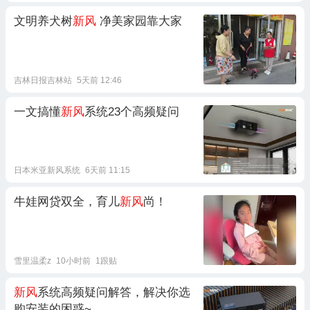
文明养犬树
新风
净美家园靠大家
吉林日报吉林站
5天前 12:46
一文搞懂
新风
系统23个高频疑问
日本米亚新风系统
6天前 11:15
牛娃网贷双全，育儿
新风
尚！
雪里温柔z
10小时前
1跟贴
新风
系统高频疑问解答，解决你选
购安装的困惑~