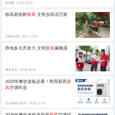
家电圈
3天前 18:42
移风易俗树
新风
文明乡风润万家
沙雅好地方
前天 14:23
阵地多元齐发力 文明
新风
遍枫溪
潮安发布
3天前 10:39
2026年餐饮老板必看！商用厨房
新
风
空调咋选
企业赋能小助手
3天前 11:10
2026年餐饮老板选厨房
新风
空调得