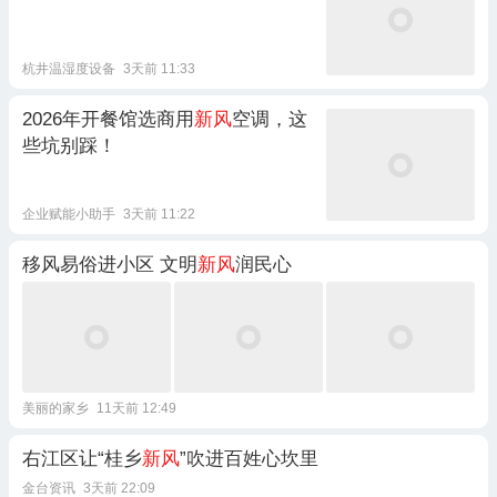
杭井温湿度设备
3天前 11:33
2026年开餐馆选商用
新风
空调，这
些坑别踩！
企业赋能小助手
3天前 11:22
移风易俗进小区 文明
新风
润民心
美丽的家乡
11天前 12:49
右江区让“桂乡
新风
”吹进百姓心坎里
金台资讯
3天前 22:09