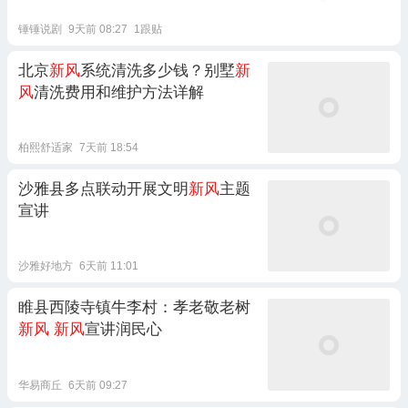
锤锤说剧
9天前 08:27
1跟贴
北京
新风
系统清洗多少钱？别墅
新
风
清洗费用和维护方法详解
柏熙舒适家
7天前 18:54
沙雅县多点联动开展文明
新风
主题
宣讲
沙雅好地方
6天前 11:01
睢县西陵寺镇牛李村：孝老敬老树
新风
新风
宣讲润民心
华易商丘
6天前 09:27