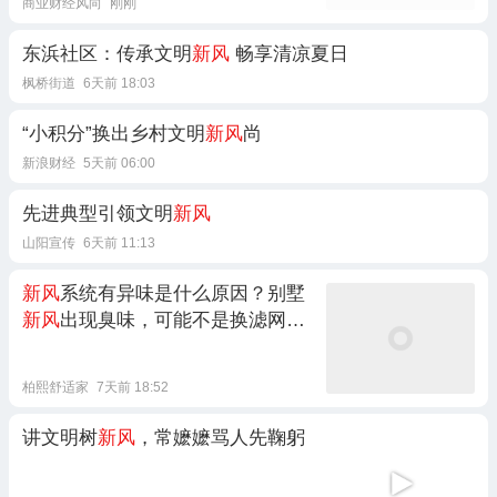
商业财经风向
刚刚
东浜社区：传承文明
新风
畅享清凉夏日
枫桥街道
6天前 18:03
“小积分”换出乡村文明
新风
尚
新浪财经
5天前 06:00
先进典型引领文明
新风
山阳宣传
6天前 11:13
新风
系统有异味是什么原因？别墅
新风
出现臭味，可能不是换滤网这
么简单
柏熙舒适家
7天前 18:52
讲文明树
新风
，常嬷嬷骂人先鞠躬