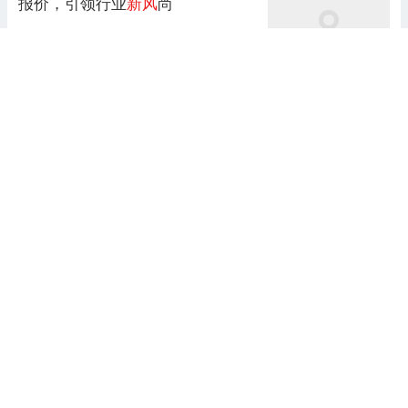
报价，引领行业
新风
尚
海哥聊供应链数字化转型
前天 00:11
新风
系统适配人群指南
日本米亚新风系统
5天前 11:26
新风
管道多久清洗一次？北京别墅
新风
系统维护周期详解
柏熙舒适家
7天前 19:14
立秋“第一口饺子”成为秋日仪式感
新风
尚