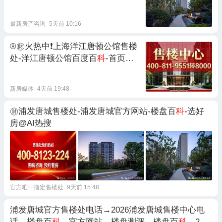
I热搜
最新房产咨询
5天前 10:16
®㊖火热中❗上海洋江唐顿公馆售楼
处-洋江唐顿公馆百度百
科
-首页官
网网站@AI官方认证
新房媒体
4天前 19:48
㊖浦发唐城售楼处-浦发唐城官方网站-楼盘百
科
-选好
房@AI热搜
官方唯一指定售楼处
9天前 15:48
浦发唐城官方售楼处电话→2026浦发唐城售楼中心电
话→楼盘百
科
→官方网站→楼盘测评→楼盘百
科
→24