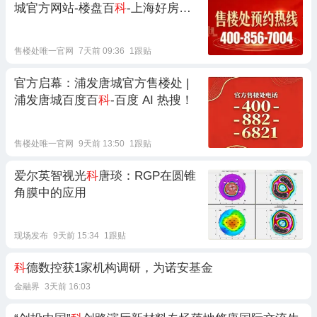
城官方网站-楼盘百
科
-上海好房@A
I热搜
售楼处唯一官网
7天前 09:36
1跟贴
官方启幕：浦发唐城官方售楼处 |
浦发唐城百度百
科
-百度 AI 热搜！
售楼处唯一官网
9天前 13:50
1跟贴
爱尔英智视光
科
唐琰：RGP在圆锥
角膜中的应用
现场发布
9天前 15:34
1跟贴
科
德数控获1家机构调研，为诺安基金
金融界
3天前 16:03