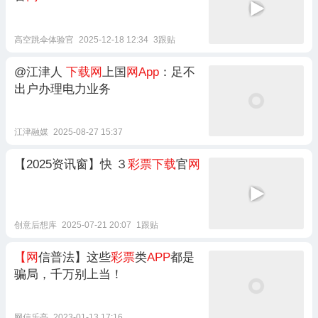
高空跳伞体验官
2025-12-18 12:34
3跟贴
@江津人
下载网
上国
网App
：足不
出户办理电力业务
江津融媒
2025-08-27 15:37
【2025资讯窗】快 ３
彩票下载
官
网
创意后想库
2025-07-21 20:07
1跟贴
【网
信普法】这些
彩票
类
APP
都是
骗局，千万别上当！
网信乐亭
2023-01-13 17:16