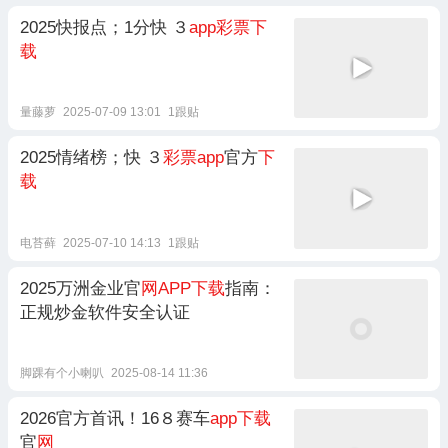
2025快报点；1分快 ３
app彩票下
载
量藤萝
2025-07-09 13:01
1跟贴
2025情绪榜；快 ３
彩票app
官方
下
载
电苔藓
2025-07-10 14:13
1跟贴
2025万洲金业官
网APP下载
指南：
正规炒金软件安全认证
脚踝有个小喇叭
2025-08-14 11:36
2026官方首讯！16８赛车
app下载
官
网