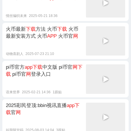
情丝编织未来
2025-05-21 18:36
火币最新
下载
方法 火币
下载
火币
最新安装方式 火币
APP
火币官
网
动物喜剧人
2025-07-23 21:10
pi币官方
app下载
中文版 pi币官
网下
载
pi币官
网
登录入口
语来世界
2025-02-21 14:36
1跟贴
2025彩民登顶:bbin视讯直播
app下
载
官
网
叫我阿甘吗
2025-08-03 14:04
3跟贴