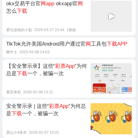
okx交易平台官
网app
okxapp官
网
怎么
下载
爱玩游戏的小茹
2025-03-27 15:44
1跟贴
TikTok允许美国Android用户通过官
网
工具包
下载APP
鞭牛士
2025-02-08 14:03
【安全警示录】这些“
彩票App
”为何
总是
下载
一个，被骗一次
重庆体彩
2026-02-08 13:11
安全警示录 | 这些“
彩票App
”为何总
是
下载
一个，被骗一次
眉山小4发布
2026-02-07 15:01