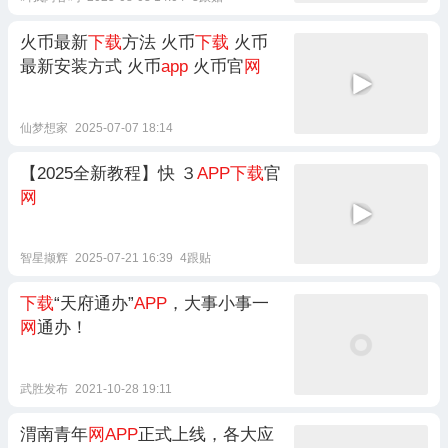
火币最新
下载
方法 火币
下载
火币
最新安装方式 火币
app
火币官
网
仙梦想家
2025-07-07 18:14
【2025全新教程】快 ３
APP下载
官
网
智星撷辉
2025-07-21 16:39
4跟贴
下载
“天府通办”
APP
，大事小事一
网
通办！
武胜发布
2021-10-28 19:11
渭南青年
网APP
正式上线，各大应