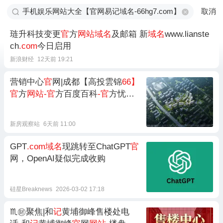
取消
琏升科技变更
官
方
网站域名
及邮箱 新
域名
www.lianste
ch
.com
今日启用
新浪财经
12天前 19:21
营销中心
官
网|成都【高投雲锦
66】
官
方
网站-官
方百度百科
-官
方忧选
品质好房@AI热搜
新房观察站
6天前 11:00
GPT
.com域名
现跳转至ChatGPT
官
网，OpenAI疑似完成收购
硅星Breaknews
2026-03-02 17:18
♏㊖聚焦|和
记
黄埔御峰售楼处电