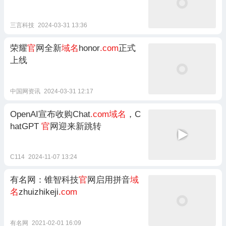
三言科技
2024-03-31 13:36
荣耀
官
网全新
域名
honor
.com
正式
上线
中国网资讯
2024-03-31 12:17
OpenAI宣布收购Chat
.com域名
，C
hatGPT
官
网迎来新跳转
C114
2024-11-07 13:24
有名网：锥智科技
官
网启用拼音
域
名
zhuizhikeji
.com
有名网
2021-02-01 16:09