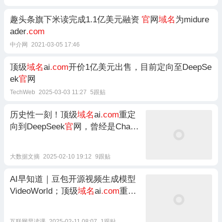
趣头条旗下米读完成1.1亿美元融资
官
网
域名
为midure
ader
.com
中介网
2021-03-05 17:46
顶级
域名
ai
.com
开价1亿美元出售，目前定向至DeepSe
ek
官
网
TechWeb
2025-03-03 11:27
5跟贴
历史性一刻！顶级
域名
ai
.com
重定
向到DeepSeek
官
网，曾经是ChatG
PT
大数据文摘
2025-02-10 19:12
9跟贴
AI早知道｜豆包开源视频生成模型
VideoWorld；顶级
域名
ai
.com
重定
向至DeepSeek
官
网
互联网早读课
2025-02-11 08:07
1跟贴