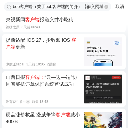
取消
央视新闻
客户端
报道义井小吃街
锦绣太原
3天前 06:43
提前适配 iOS 27，少数派 iOS
客
户端
更新
少数派sspai
3天前 10:05
2跟贴
山西日报
客户端：
“云—边—端”协
同智能抗违章保护系统首试成功
唯有奋斗多壮志
前天 13:48
硬盘涨价救星 漫威争锋
客户端
减小
40GB