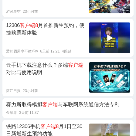
游民星空
23小时前
12306
客户端8
月首推新生预约，便
捷购票新体验
爱的圆周率不循环w
6天前 12:21
4跟贴
云手机下载注意什么？多端
客户端
对比与使用说明
湛江日报
23小时前
赛力斯取得模拟
客户端
与车联网系统通信方法专利
金融界
3天前 11:37
铁路12306手机
客户端8
月1日至30
日新增新生预约功能