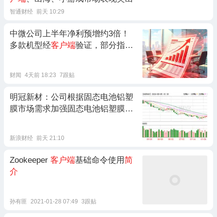
智通财经
前天 10:29
中微公司上半年净利预增约3倍！
多款机型经
客户端
验证，部分指标
优于海外标配设备
财闻
4天前 18:23
7跟贴
明冠新材：公司根据固态电池铝塑
膜市场需求加强固态电池铝塑膜的
研发 已完成
客户端
样品试用
新浪财经
前天 21:10
Zookeeper
客户端
基础命令使用
简
介
孙有匪
2021-01-28 07:49
3跟贴