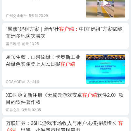
广州交通电台
5天前 23:29
“聚焦”妈祖方案｜新华社
客户端：
中国“妈祖”方案赋能
非洲多地防灾减灾
莆田晚报
前天 13:25
屋顶生蓝，山河添绿！卡奥斯工业
AI绿色实践登上人民日报
客户端
COSMOPlat
2小时前
XD国脉文新注册《天翼云游戏安卓
客户端
软件2.0》项
目的软件著作权
证券之星
3天前 02:35
万联证券：26H1游戏市场收入与用户规模持续增长
客
户端
、出海、小游戏市场表现突出