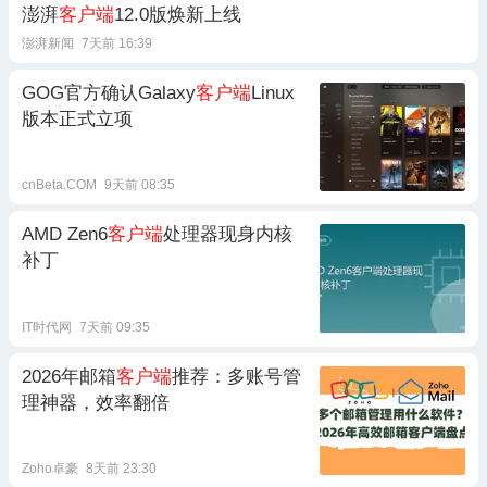
澎湃
客户端
12.0版焕新上线
澎湃新闻
7天前 16:39
GOG官方确认Galaxy
客户端
Linux
版本正式立项
cnBeta.COM
9天前 08:35
AMD Zen6
客户端
处理器现身内核
补丁
IT时代网
7天前 09:35
2026年邮箱
客户端
推荐：多账号管
理神器，效率翻倍
Zoho卓豪
8天前 23:30