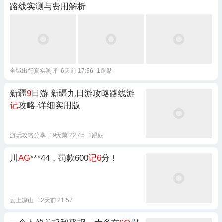
路线实测与费用解析
全域出行真实测评
6天前 17:36
1跟贴
新疆
9
日游 新疆九日游攻略路线游
记
攻略-详细实用版
游玩攻略分享
19天前 22:45
1跟贴
川
AG
***44，罚款600
记6
分！
云上凉山
12天前 21:57