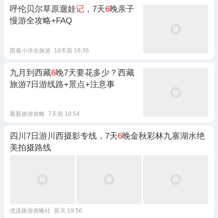
呼伦贝尔草原遛娃
记
，7天
6
晚亲子
慢游全攻略+FAQ
跟着小洋去旅游
10天前 16:36
九月到西藏
6
晚7天要花多少？西藏
旅游7日游线路+景点+注意事
最新旅游攻略
7天前 10:54
四川7日游川西摄影专线，7天
6
晚金秋彩林九寨湖水绝
美拍摄路线
优选旅游攻略社
前天 19:56