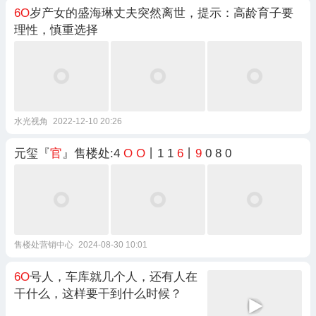
6O
岁产女的盛海琳丈夫突然离世，提示：高龄育子要
理性，慎重选择
水光视角
2022-12-10 20:26
元玺『
官
』售楼处:4
O
O
丨1 1
6
丨
9
0 8 0
售楼处营销中心
2024-08-30 10:01
6O
号人，车库就几个人，还有人在
干什么，这样要干到什么时候？