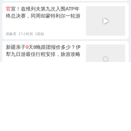
官
宣！兹维列夫第九次入围ATP年
终总决赛，同周却蒙特利尔一轮游
易象君
17小时前
1跟贴
新疆亲子
9
天8晚跟团报价多少？伊
犁九日游最佳行程安排，旅游攻略
旅游必看攻略
11天前 10:22
黄山六天五晚路线指南，宏村九华
山西梯
6
日游旅游攻略
旅游攻略推荐必看
10天前 23:18
新疆跟团游
9
天8晚纯玩团费用多少
钱？北疆九日本地团游攻略，人均