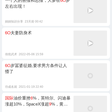
一个人的善报和恶报，大多在
6O
岁
左右出现！
娟娟知识分享
23天前 00:42
6O
夫妻防身术
传统武术
2022-05-06 15:59
6O
岁冨婆征婚,要求男方条件让人
懵了
功成名就
2021-01-19 22:40
国际
油价重挫
6
%，英特尔、闪迪暴
涨超10%，SpaceX涨超
9
%，黄金
白银下跌