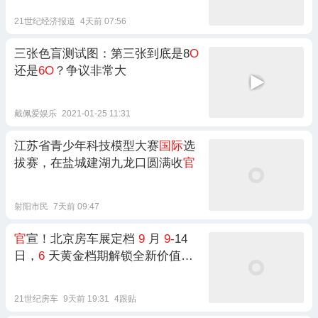
21世纪经济报道
4天前 07:56
三张色盲测试图：第三张到底是8
O
还是
6O
？争议非常大
戴佩爱娱乐
2021-01-25 11:31
江苏省青少年科技模型大赛
国际
选
拔赛，在盐城建湖九龙口圆满收
官
射阳市民
7天前 09:47
官
宣！北京房车展定档
9
月
9-
14
日，
6
天黄金档期解锁全新价值盛
宴
21世纪房车
9天前 19:31
4跟贴