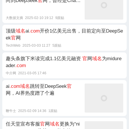
向到DeepSeek
官
网，曾经是ChatG
PT
大数据文摘
2025-02-10 19:12
9跟贴
顶级
域名
ai
.com
开价1亿美元出售，目前定向至DeepSe
ek
官
网
TechWeb
2025-03-03 11:27
5跟贴
趣头条旗下米读完成1.1亿美元融资
官
网
域名
为midure
ader
.com
中介网
2021-03-05 17:46
ai
.com域名
跳转至DeepSeek
官
网，AI界热度蹭了个遍
鞭牛士
2025-02-09 14:36
1跟贴
任天堂宣布客服
官
网
域名
更换为“ni