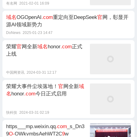
有名网
2021-02-01 16:09
域名
OGOpenAI
.com
重定向至DeepSeek
官
网，彰显开
源AI领域新势力
DoNews
2025-01-23 14:47
荣耀
官
网全新
域名
honor
.com
正式
上线
中国网资讯
2024-03-31 12:17
荣耀大事件尘埃落地！
官
网全新
域
名
honor
.com
今日正式启用
快科技
2024-03-31 02:19
https___mp.weixin.qq
.com
_s_Dn3
9
O-
OWkvmbsAehWT2C
9
w