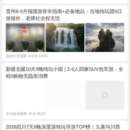
贵州8
-9
月报团游穿衣指南+必备物品：当地纯玩团
6
日
游报价，老牌社全程无忧
旅游行业观察
4天前 10:00
新疆北疆10天
9
晚纯玩小团 | 2
-6
人四驱SUV包车游，全
程0购物无隐形消费
文化旅游观察
昨天 08:20
2026四川7天
6
晚深度游纯玩导游TOP榜｜九寨沟川西