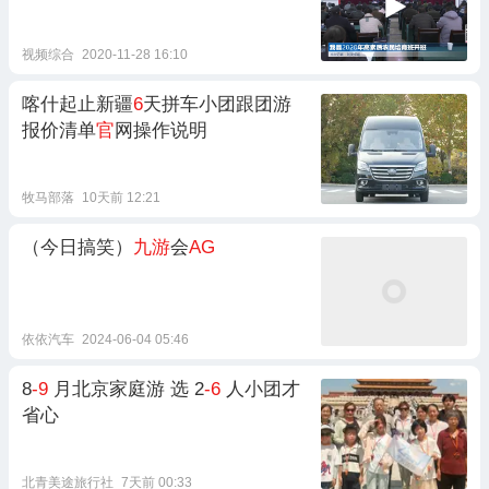
视频综合
2020-11-28 16:10
喀什起止新疆
6
天拼车小团跟团游
报价清单
官
网操作说明
牧马部落
10天前 12:21
（今日搞笑）
九游
会
AG
依依汽车
2024-06-04 05:46
8
-9
月北京家庭游 选 2
-6
人小团才
省心
北青美途旅行社
7天前 00:33