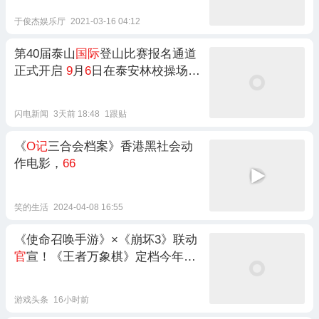
于俊杰娱乐厅
2021-03-16 04:12
第40届泰山
国际
登山比赛报名通道
正式开启
9
月
6
日在泰安林校操场鸣
枪开赛
闪电新闻
3天前 18:48
1跟贴
《
O记
三合会档案》香港黑社会动
作电影，
66
笑的生活
2024-04-08 16:55
《使命召唤手游》×《崩坏3》联动
官
宣！《王者万象棋》定档今年
9
月
游戏头条
16小时前