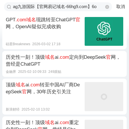
取消
GPT
.com域名
现跳转至ChatGPT
官
网，OpenAI疑似完成收购
硅星Breaknews
2026-03-02 17:18
历史性一刻！顶级
域名
ai
.com
定向到DeepSeek
官
网，
曾经是ChatGPT
金融界
2025-02-10 09:33
249跟贴
顶级
域名
ai
.com
转至中国AI厂商De
epSeek
官
网，30年历史引关注
新浪财经
2025-02-10 13:02
历史性一刻！顶级
域名
ai
.com
重定