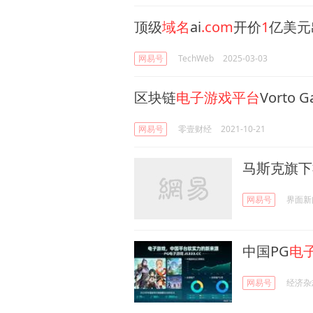
顶级
域名
ai
.com
开价
1
亿美元
网易号
TechWeb
2025-03-03
区块链
电子游戏平台
Vorto
网易号
零壹财经
2021-10-21
马斯克旗下
网易号
界面新
中国PG
电
网易号
经济杂