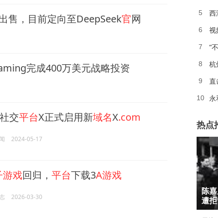
西
5
出售，目前定向至DeepSeek
官
网
6
“
7
杭
8
 Gaming完成400万美元战略投资
直
9
永
10
社交
平台
X正式启用新
域名
X
.com
热点
闻
2024-05-17
子游戏
回归，
平台
下载3
A游戏
1
陈嘉
志
2026-03-30
2
遭拒
3