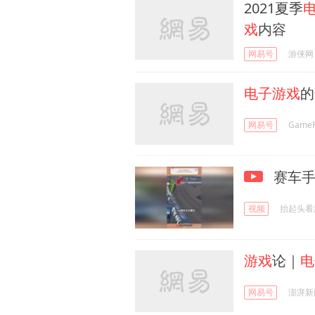
2021夏季
戏
内容
网易号
游侠网
电子游戏
的
网易号
Game
赛车手
视频
抬起头看
游戏
论｜
电
网易号
澎湃新