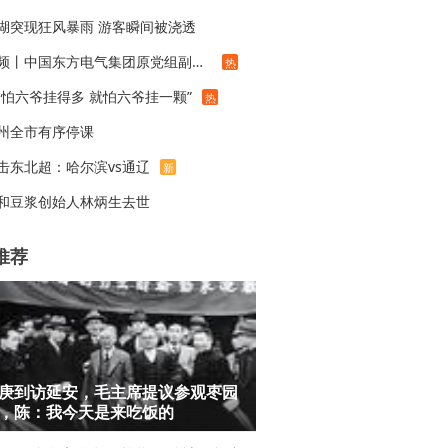
湖突现狂风暴雨 游客瞬间被浇透
视频丨中国东方电气集团原党组副书记、董事宋致远被查
热
不怕六爷挂得多 就怕六爷挂一颗”
热
州全市有序停课
击东北超：哈尔滨vs通辽
新
和豆浆创始人林炳生去世
推荐
庚到访延安，毛主席提议参观枣园
，陈：我今天是来吃饭的