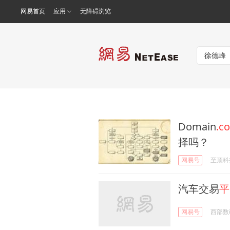
网易首页
应用
无障碍浏览
Domain
.c
择吗？
网易号
至顶科
汽车交易
平
网易号
西部数