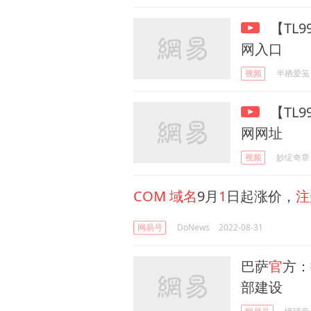
【TL99
网入口
视频
半栖爱笺
【TL99
网网址
视频
妙绽奇章
COM
域名
9月
1
日起涨价，
注
网易号
DoNews
2022-08-31
巴萨
官
方：
部建设