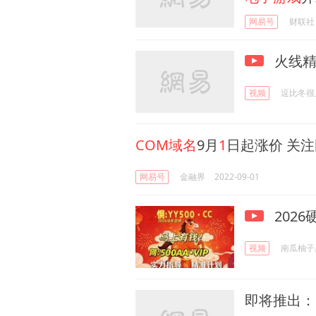
网易号
财联社
火线精
视频
逗比冬很
COM域名
9月
1
日起涨价 关
网易号
金融界
2022-09-01
2026
视频
南瓜柚子
即将推出：