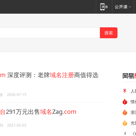
om
深度评测：老牌
域名注册
商值得选
人
技
2026-07-15
情
台
291万元出售
域名
Zag
.com
浙
光
码
2021-02-02
《
4