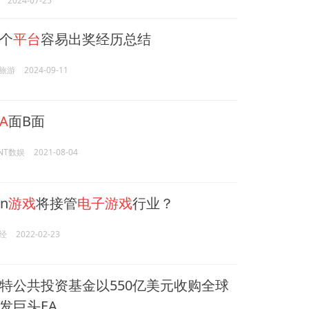
2024-07-25
个
平台
容易出奖经历总结
旅游
2024-09-11
A
面B面
ENT数娱
2021-08-04
rn
游戏
将接管
电子游戏
行业？
经
2022-02-23
特公共投资基金以550亿美元收购全球
发巨头EA