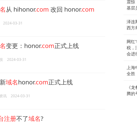
震惊
名
从 hihonor
.com
改回 honor
.com
基层
泽连
2024-03-31
西方
网红
名
变更：honor
.com
正式上线
税，
会进
技
2024-03-31
上海
全胜
新
域名
honor
.com
正式上线
《龙
腾的
资讯
2024-03-31
台注册
不了
域名
?