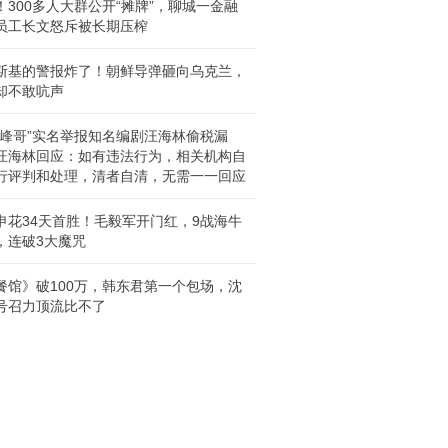
！300多人大群公开“摊牌”，聊城一金融
员工长文怒斥被长期压榨
斯基的警报炸了！朝鲜导弹砸向乌克兰，
却不敢吭声
“峰哥”实名举报知名编剧汪海林偷税漏
汪海林回应：如有违法行为，相关机构自
行评判和处理，清者自清，无需一一回应
申花34天首胜！毛毅军开门红，9战海牛
，连破3大魔咒
餐馆》破100万，韩东君第一个包场，沈
号召力顶流比不了