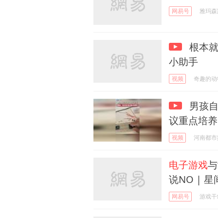
网易号
雅玛森
根本就
小助手
视频
奇趣的动
男孩自
议重点培养
视频
河南都市
电子游戏
与
说NO | 
网易号
游戏干