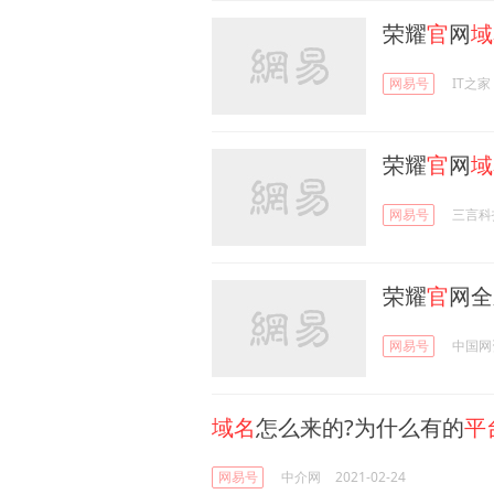
荣耀
官
网
域
网易号
IT之家
荣耀
官
网
域
网易号
三言科
荣耀
官
网全
网易号
中国网
域名
怎么来的?为什么有的
平
网易号
中介网
2021-02-24