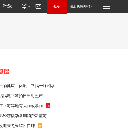
登录
注册免费邮箱
民的健康、体质、幸福一脉相承
侣福建平潭拍日出时坠崖
江上海等地有大雨或暴雨
沸
影经济撬动暑期消费新蓝海
欢迎来龙餐馆》口碑
新