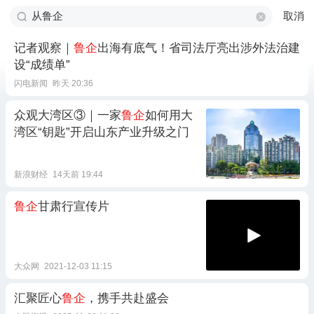
取消
记者观察｜
鲁企
出海有底气！省司法厅亮出涉外法治建
设“成绩单”
闪电新闻
昨天 20:36
众观大湾区③｜一家
鲁企
如何用大
湾区“钥匙”开启山东产业升级之门
新浪财经
14天前 19:44
鲁企
甘肃行宣传片
大众网
2021-12-03 11:15
汇聚匠心
鲁企
，携手共赴盛会