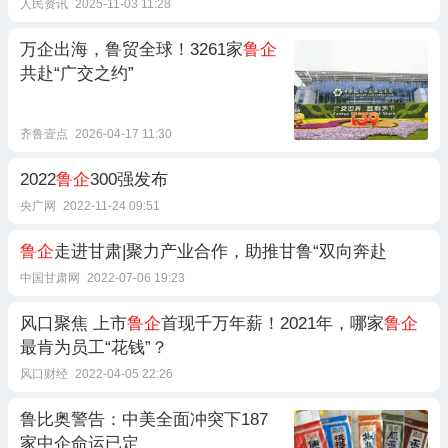
人民资讯
2025-11-03 11:28
万企出海，鲁贸全球！3261家
鲁企
共赴“广交之约”
齐鲁壹点
2026-04-17 11:30
2022
鲁企
300强发布
央广网
2022-11-24 09:51
鲁企
走进甘肃|聚力产业合作，助推甘鲁“双向奔赴
中国甘肃网
2022-07-06 19:23
风口聚焦 上市
鲁企
首现千万年薪！2021年，哪家
鲁企
最肯为员工“花钱”？
风口财经
2022-04-05 22:26
鲁比奥警告：中美全面冲突下187
家中企命运已定