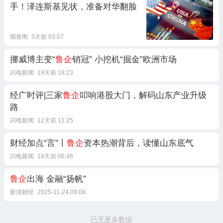
手！泽连斯基见状，准备对华翻脸
闻香阁
3天前 03:07
挪威博主变“
鲁企
销冠” 小挖机“掘金”欧洲市场
闪电新闻
19天前 18:23
经广时评|三家
鲁企
叩响港股大门，解码山东产业升级
路
闪电新闻
12天前 11:25
财经加点“言”丨
鲁企
资本热潮背后，读懂山东底气
闪电新闻
19天前 06:46
鲁企
出海 金融“扬帆”
新浪财经
2025-11-24 09:08
已无更多数据