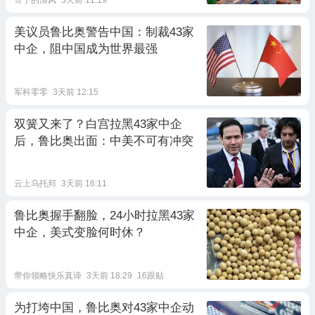
寄予的清风
3天前 11:19
美议员鲁比奥警告中国：制裁43家
中企，阻中国成为世界最强
军科零零
3天前 12:15
双簧又来了？白宫拉黑43家中企
后，鲁比奥出面：中美不可有冲突
云上乌托邦
3天前 16:11
鲁比奥握手翻脸，24小时拉黑43家
中企，美式变脸何时休？
带你领略快乐真谛
3天前 18:29
16跟贴
为打垮中国，鲁比奥对43家中企动