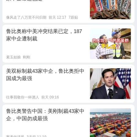
像风走了八万里不问归期
前天 12:17
7跟贴
鲁比奥称中美冲突结果已定，187
家中企遭制裁
素玉姑娘
刚刚
美双标制裁43家中企，鲁比奥拒中
国成为最强
往事我敬你一杯酒人
前天 09:16
鲁比奥警告中国：美刚制裁43家中
企，中国勿成最强