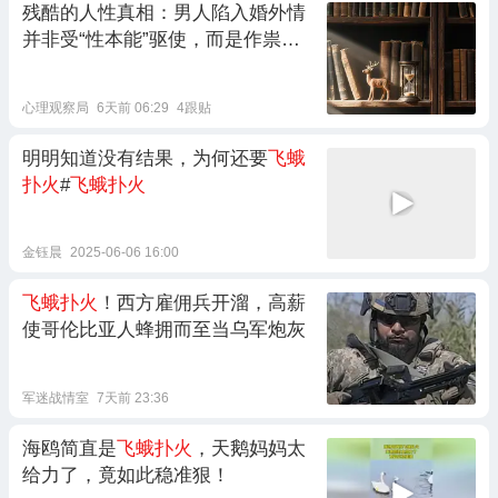
残酷的人性真相：男人陷入婚外情
并非受“性本能”驱使，而是作祟的
虚荣心，让他抛弃仁义道德也要
飞
蛾扑火
，原配别被骗了
心理观察局
6天前 06:29
4跟贴
明明知道没有结果，为何还要
飞蛾
扑火
#
飞蛾扑火
金钰晨
2025-06-06 16:00
飞蛾扑火
！西方雇佣兵开溜，高薪
使哥伦比亚人蜂拥而至当乌军炮灰
军迷战情室
7天前 23:36
海鸥简直是
飞蛾扑火
，天鹅妈妈太
给力了，竟如此稳准狠！