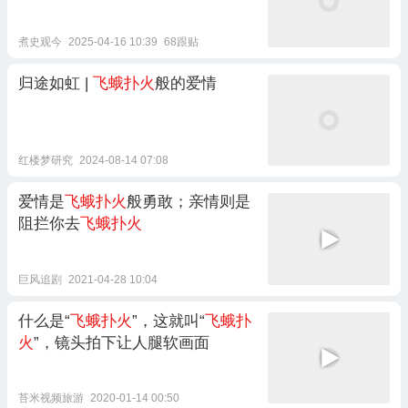
煮史观今
2025-04-16 10:39
68跟贴
归途如虹 |
飞蛾扑火
般的爱情
红楼梦研究
2024-08-14 07:08
爱情是
飞蛾扑火
般勇敢；亲情则是
阻拦你去
飞蛾扑火
巨风追剧
2021-04-28 10:04
什么是“
飞蛾扑火
”，这就叫“
飞蛾扑
火
”，镜头拍下让人腿软画面
苔米视频旅游
2020-01-14 00:50