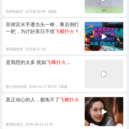
给鳄鱼剔牙
16天前 08:46
1跟贴
菲律宾水手遭当头一棒，事后倒打
一耙，为讨好美日不惜
飞蛾扑火
？
君明观世界
15天前 07:30
是我想的太多 犹如
飞蛾扑火
…
赏心悦目的我
2026-01-17 00:53
1跟贴
真正动心的人，都免不了
飞蛾扑火
星闻杂谈记
2026-06-22 21:05