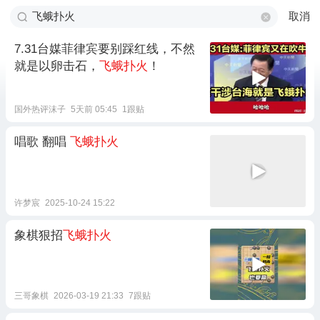
取消
7.31台媒菲律宾要别踩红线，不然
就是以卵击石，
飞蛾扑火
！
国外热评沫子
5天前 05:45
1跟贴
唱歌 翻唱
飞蛾扑火
许梦宸
2025-10-24 15:22
象棋狠招
飞蛾扑火
三哥象棋
2026-03-19 21:33
7跟贴