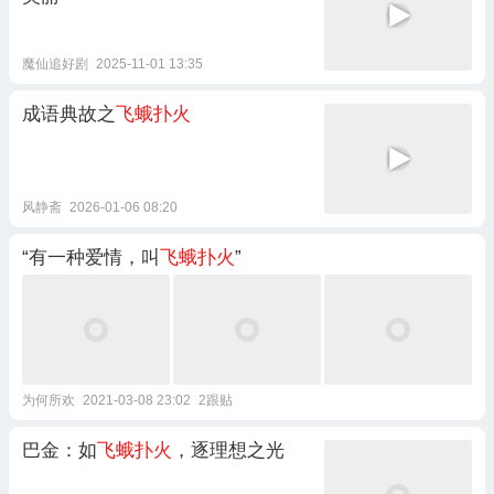
魔仙追好剧
2025-11-01 13:35
成语典故之
飞蛾扑火
风静斋
2026-01-06 08:20
“有一种爱情，叫
飞蛾扑火
”
为何所欢
2021-03-08 23:02
2跟贴
巴金：如
飞蛾扑火
，逐理想之光