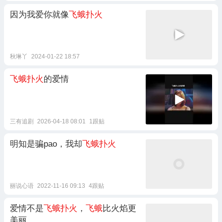
因为我爱你就像
飞蛾扑火
秋琳丫
2024-01-22 18:57
飞蛾扑火
的爱情
三有追剧
2026-04-18 08:01
1跟贴
明知是骗pao，我却
飞蛾扑火
丽说心语
2022-11-16 09:13
4跟贴
爱情不是
飞蛾扑火
，
飞蛾
比火焰更
美丽