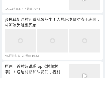
CSGO赛事Jun
4天前 09:44
步凤镇新洼村河道乱象丛生！人居环境整治流于表面，
村河沦为脏乱死角
MC洋洋拍客
24天前 16:52
原创一首村超说唱rap《村超村
潮》！送给村超和队员们，祝村超
越办越好，村超加油！
苗霖66
5天前 09:24
情暖闫洼 爱满桑榆——闫洼村开展
新春高龄老人福利发放活动