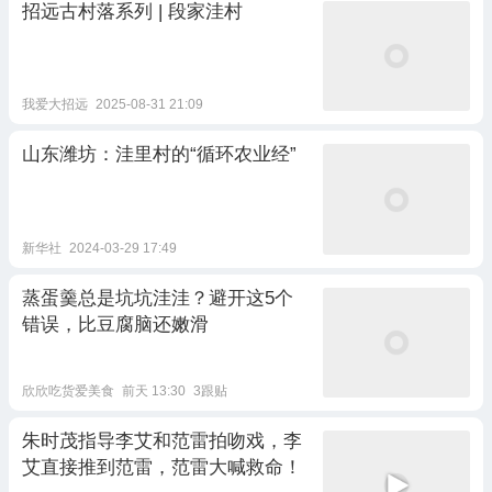
招远古村落系列 | 段家洼村
我爱大招远
2025-08-31 21:09
山东潍坊：洼里村的“循环农业经”
新华社
2024-03-29 17:49
蒸蛋羹总是坑坑洼洼？避开这5个
错误，比豆腐脑还嫩滑
欣欣吃货爱美食
前天 13:30
3跟贴
朱时茂指导李艾和范雷拍吻戏，李
艾直接推到范雷，范雷大喊救命！