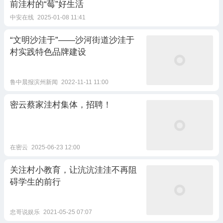
前洼村的“莓”好生活
中安在线
2025-01-08 11:41
“文明沙洼于”——沙河街道沙洼于
村实践特色品牌建设
鲁中晨报滨州新闻
2022-11-11 11:00
密云蔡家洼村集体，招聘！
在密云
2025-06-23 12:00
关注村小教育，让沆沆洼洼不再阻
碍学生的前行
忠哥说娱乐
2021-05-25 07:07