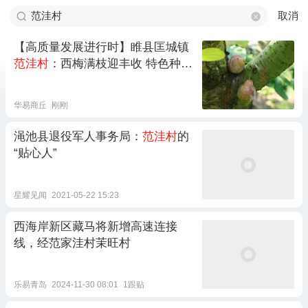
取消
【高质量发展进行时】睢县匡城镇
范洼村
：西梅满枝迎丰收 特色种植
助增收
华易商丘
刚刚
渑池县退役军人事务局：
范洼村
的
“贴心人”
星耀见闻
2021-05-22 15:23
西海岸新区藏马将新增高速连接
线，经范家洼村茉旺村
乐易青岛
2024-11-30 08:01
1跟贴