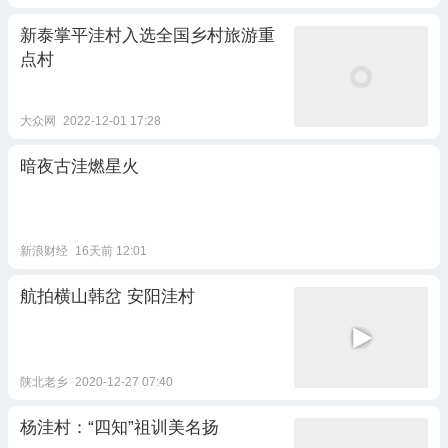
新泰掌平洼村入选全国乡村旅游重
点村
大众网
2022-12-01 17:28
暗夜古洼燃星火
新浪财经
16天前 12:01
航拍横山韩岔 安阳洼村
陕北老乡
2020-12-27 07:40
杨洼村：“四知”祖训美名扬