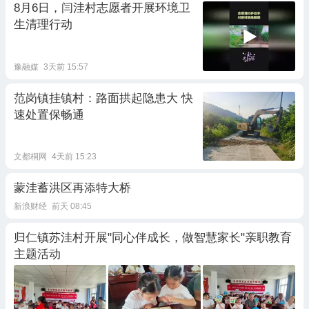
8月6日，闫洼村志愿者开展环境卫
生清理行动
豫融媒
3天前 15:57
范岗镇挂镇村：路面拱起隐患大 快
速处置保畅通
文都桐网
4天前 15:23
蒙洼蓄洪区再添特大桥
新浪财经
前天 08:45
归仁镇苏洼村开展"同心伴成长，做智慧家长"亲职教育
主题活动