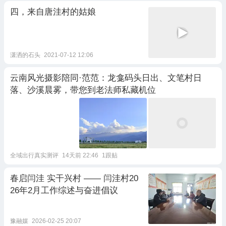
四，来自唐洼村的姑娘
潇洒的石头
2021-07-12 12:06
云南风光摄影陪同·范范：龙龛码头日出、文笔村日
落、沙溪晨雾，带您到老法师私藏机位
全域出行真实测评
14天前 22:46
1跟贴
春启闫洼 实干兴村 —— 闫洼村20
26年2月工作综述与奋进倡议
豫融媒
2026-02-25 20:07