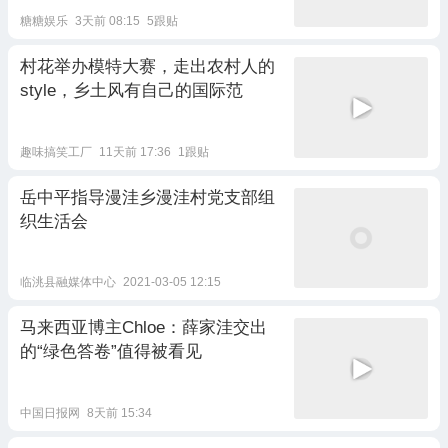
糖糖娱乐
3天前 08:15
5跟贴
村花举办模特大赛，走出农村人的
style，乡土风有自己的国际范
趣味搞笑工厂
11天前 17:36
1跟贴
岳中平指导漫洼乡漫洼村党支部组
织生活会
临洮县融媒体中心
2021-03-05 12:15
马来西亚博主Chloe：薛家洼交出
的“绿色答卷”值得被看见
中国日报网
8天前 15:34