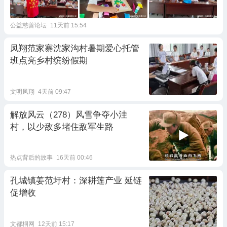
公益慈善论坛
11天前 15:54
凤翔范家寨沈家沟村暑期爱心托管
班点亮乡村缤纷假期
文明凤翔
4天前 09:47
解放风云（278）风雪争夺小洼
村，以少敌多堵住敌军生路
热点背后的故事
16天前 00:46
孔城镇姜范圩村：深耕莲产业 延链
促增收
文都桐网
12天前 15:17