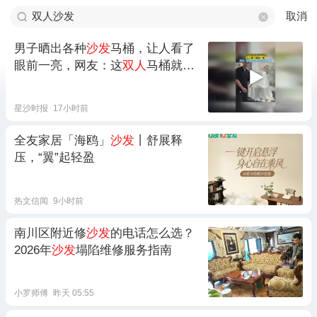
取消
男子晒出各种
沙发
马桶，让人看了
眼前一亮，网友：这
双人
马桶就没
必要了吧
星沙时报
17小时前
全友家居「海鸥」
沙发
丨舒展释
压，“翼”起轻盈
热文信闻
9小时前
南川区附近修
沙发
的电话怎么选？
2026年
沙发
塌陷维修服务指南
小罗师傅
昨天 05:55