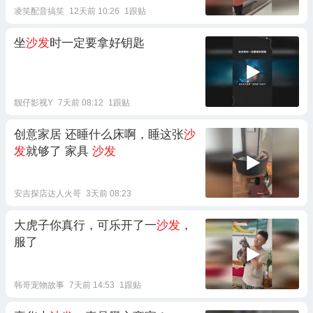
凌笑配音搞笑
12天前 10:26
1跟贴
坐
沙发
时一定要拿好钥匙
靓仔影视Y
7天前 08:12
1跟贴
创意家居 还睡什么床啊，睡这张
沙
发
就够了 家具
沙发
安吉探店达人火哥
3天前 08:23
大虎子你真行，可乐开了一
沙发
，
服了
韩哥宠物故事
7天前 14:53
1跟贴