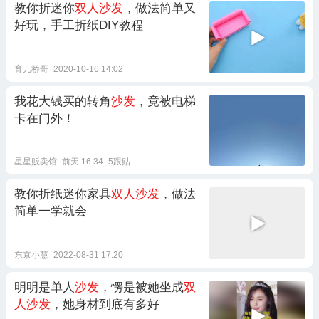
教你折迷你
双人沙发
，做法简单又
好玩，手工折纸DIY教程
育儿桥哥
2020-10-16 14:02
我花大钱买的转角
沙发
，竟被电梯
卡在门外！
星星贩卖馆
前天 16:34
5跟贴
教你折纸迷你家具
双人沙发
，做法
简单一学就会
东京小慧
2022-08-31 17:20
明明是单人
沙发
，愣是被她坐成
双
人沙发
，她身材到底有多好