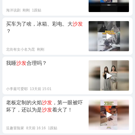
海洋说剧
刚刚
1跟贴
买车为了啥，冰箱、彩电、大
沙发
？
北街有女小名为昆
刚刚
我睡
沙发
合理吗？
小李最可爱耶
13天前 15:01
老板定制的火焰
沙发
，第一眼被吓
坏了，还以为是
沙发
着火了！
逗趣冒险家
8天前 16:16
1跟贴