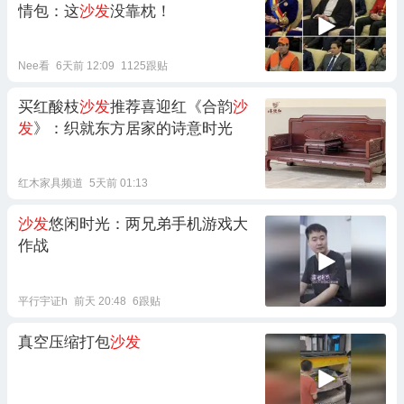
情包：这
沙发
没靠枕！
Nee看
6天前 12:09
1125跟贴
买红酸枝
沙发
推荐喜迎红《合韵
沙
发
》：织就东方居家的诗意时光
红木家具频道
5天前 01:13
沙发
悠闲时光：两兄弟手机游戏大
作战
平行宇证h
前天 20:48
6跟贴
真空压缩打包
沙发