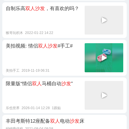
自制乐高
双人沙发
，有喜欢的吗？
猴哥玩积木
2022-01-22 14:22
美拍视频: 情侣
双人沙发
#手工#
美拍手工
2019-11-19 06:31
限量版“情侣
双人
马桶自动
沙发
”
乐也世界
2026-01-14 12:28
1跟贴
丰田考斯特12座配备
双人
电动
沙发
床
经销商供稿
2021-08-04 09:58