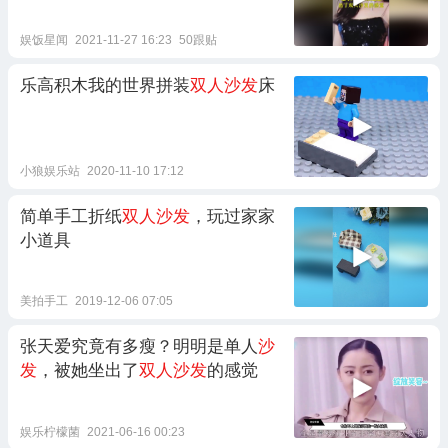
娱饭星闻
2021-11-27 16:23
50跟贴
乐高积木我的世界拼装
双人沙发
床
小狼娱乐站
2020-11-10 17:12
简单手工折纸
双人沙发
，玩过家家
小道具
美拍手工
2019-12-06 07:05
张天爱究竟有多瘦？明明是单人
沙
发
，被她坐出了
双人沙发
的感觉
娱乐柠檬菌
2021-06-16 00:23