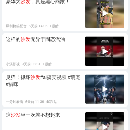
豪华大
沙发
，真是黑心商家！
犀利搞笑配音
6天前 14:06
1跟贴
这样的
沙发
无异于固态汽油
小溪影视
9天前 08:31
1跟贴
臭猫！抓坏
沙发
#ai搞笑视频 #萌宠
#猫咪
一分钟看看
6天前 11:39
40跟贴
这
沙发
坐一次就不想起来