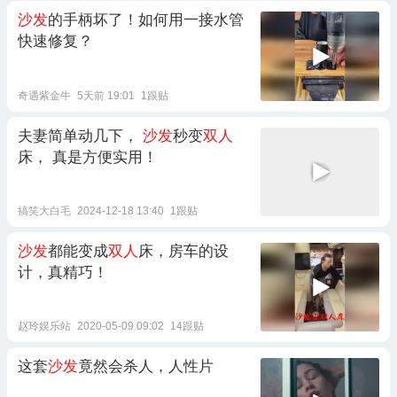
沙发
的手柄坏了！如何用一接水管
快速修复？
奇遇紫金牛
5天前 19:01
1跟贴
夫妻简单动几下，
沙发
秒变
双人
床， 真是方便实用！
搞笑大白毛
2024-12-18 13:40
1跟贴
沙发
都能变成
双人
床，房车的设
计，真精巧！
赵玲娱乐站
2020-05-09 09:02
14跟贴
这套
沙发
竟然会杀人，人性片