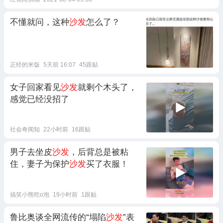
不懂就问，这种
沙发
怎么了？
正经的米饭
5天前 16:07
45跟贴
女子回家看见
沙发
就剩个木头了，
感觉已经没招了
社会奇闻知
22小时前
16跟贴
男子去坐皮
沙发
，后背总是被粘
住，妻子为保护
沙发
买了衣服！
搞笑小熊吃o泡
19小时前
1跟贴
鲁比奥谈全网流传的“塌陷
沙发
”表