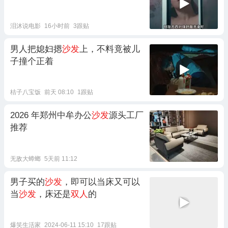
泪沐说电影
16小时前
3跟贴
男人把媳妇摁
沙发
上，不料竟被儿
子撞个正着
桔子八宝饭
前天 08:10
1跟贴
2026 年郑州中牟办公
沙发
源头工厂
推荐
无敌大蟑螂
5天前 11:12
男子买的
沙发
，即可以当床又可以
当
沙发
，床还是
双人
的
爆笑生活家
2024-06-11 15:10
17跟贴