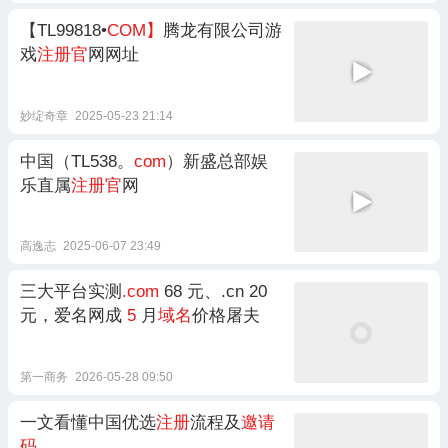
【TL99818•
COM】
腾龙有限公司游
戏
注册官
网网址
妙绽奇章
2025-05-23 21:14
中国（TL538。
com
）新盛总部娱
乐直属
注册官
网
高逸志
2025-06-07 23:49
三大平台实测
.com
68 元、.cn 20
元，爱名网成
5
月
域名
价格屠夫
第一商务
2026-05-28 09:50
一文看懂中国优选
注册
流程及
邀请
码