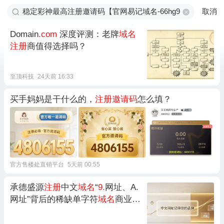
取消
Domain
.com
深度评测：老牌
域名
注册
商值得选择吗？
至顶科技
24天前 16:33
买手妈妈是干什么的，
注册邀请码
怎么填？
官方售楼处直销平台
5天前 00:55
承德盛源
注册
中文
域名
“
9.
网址、A.
网址”背后的稀缺单字符
域名
商业逻
辑与市场价值潜力