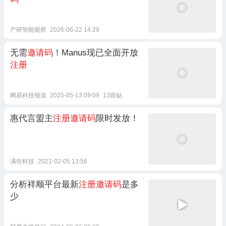
产研智能观察
2026-06-22 14:29
无需
邀请码
！Manus现已全面开放
注册
网易科技报道
2025-05-13 09:09
13跟贴
惠代言盟主
注册邀请码
限时发放！
满街科技
2021-02-05 13:56
分析祥顺平台最新
注册邀请码
是多
少