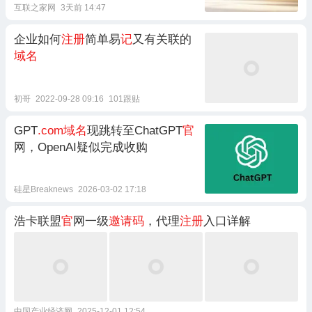
互联之家网
3天前 14:47
企业如何
注册
简单易
记
又有关联的
域名
初哥
2022-09-28 09:16
101跟贴
GPT
.com域名
现跳转至ChatGPT
官
网，OpenAI疑似完成收购
硅星Breaknews
2026-03-02 17:18
浩卡联盟
官
网一级
邀请码
，代理
注册
入口详解
中国产业经济网
2025-12-01 12:54