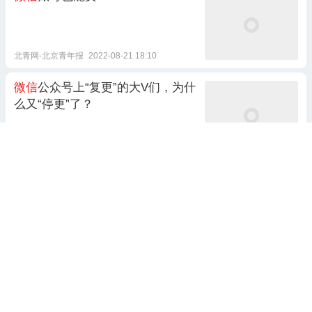
北青网-北京青年报
2022-08-21 18:10
微信
公众号上“复更”的大V们，为什
么又“停更”了？
静看互联网
9天前 18:01
8跟贴
微信
公众号投票评选活动怎么制
作？四种插入方法
评选星
10天前 10:46
微信
视频号全面启动违规团播专项
治理工作