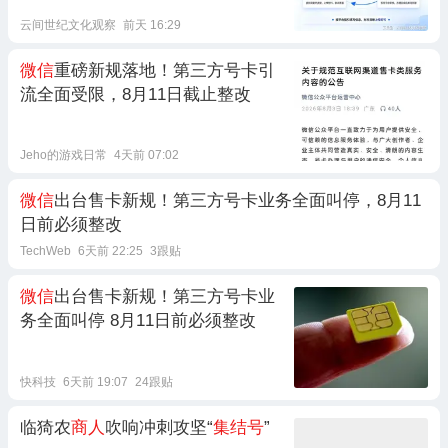
云间世纪文化观察
前天 16:29
微信
重磅新规落地！第三方号卡引
流全面受限，8月11日截止整改
Jeho的游戏日常
4天前 07:02
微信
出台售卡新规！第三方号卡业务全面叫停，8月11
日前必须整改
TechWeb
6天前 22:25
3跟贴
微信
出台售卡新规！第三方号卡业
务全面叫停 8月11日前必须整改
快科技
6天前 19:07
24跟贴
临猗农
商人
吹响冲刺攻坚“
集结号
”