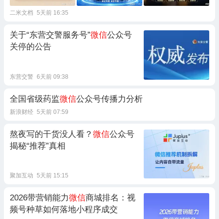
二米文档
5天前 16:35
关于“东营交警服务号”
微信
公众号
关停的公告
东营交警
6天前 09:38
全国省级药监
微信
公众号传播力分析
新浪财经
5天前 07:59
熬夜写的干货没人看？
微信
公众号
揭秘“推荐”真相
聚加互动
5天前 15:15
2026带营销能力
微信
商城排名：视
频号种草如何落地小程序成交