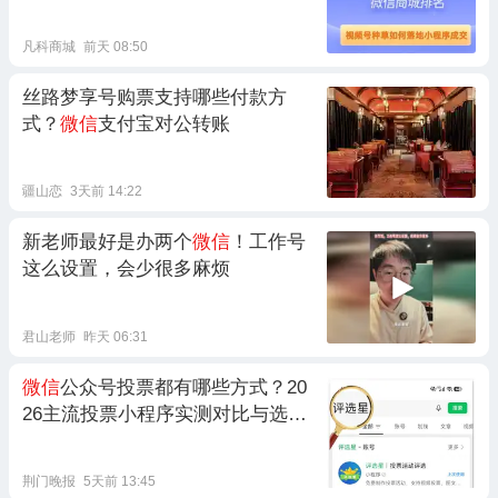
凡科商城
前天 08:50
丝路梦享号购票支持哪些付款方
式？
微信
支付宝对公转账
疆山恋
3天前 14:22
新老师最好是办两个
微信
！工作号
这么设置，会少很多麻烦
君山老师
昨天 06:31
微信
公众号投票都有哪些方式？20
26主流投票小程序实测对比与选型
指南
荆门晚报
5天前 13:45