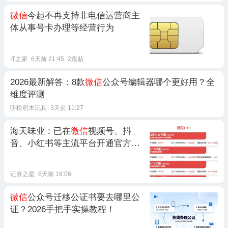
微信
今起不再支持非电信运营商主
体从事号卡办理等经营行为
IT之家
6天前 21:45
2跟贴
2026最新解答：8款
微信
公众号编辑器哪个更好用？全
维度评测
听松积木玩具
3天前 11:27
海天味业：已在
微信
视频号、抖
音、小红书等主流平台开通官方账
号
证券之星
6天前 16:06
微信
公众号迁移公证书要去哪里公
证？2026手把手实操教程！