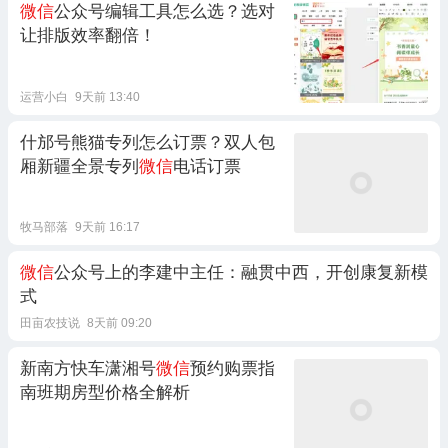
微信
公众号编辑工具怎么选？选对
让排版效率翻倍！
运营小白
9天前 13:40
什邡号熊猫专列怎么订票？双人包
厢新疆全景专列
微信
电话订票
牧马部落
9天前 16:17
微信
公众号上的李建中主任：融贯中西，开创康复新模
式
田亩农技说
8天前 09:20
新南方快车潇湘号
微信
预约购票指
南班期房型价格全解析