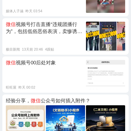
货没发，款没退全
媒体人子涵
昨天 03:54
微信
视频号打击直播“违规团播行
为”，包括低俗恶俗表演，卖惨诱导
用户打赏等，屡教不改或情节极端
恶劣账号，将永久封禁
极目新闻
13天前 20:46
4跟贴
微信
视频号00后处对象
旺旺屋
昨天 00:02
经验分享，
微信
公众号如何插入附件？