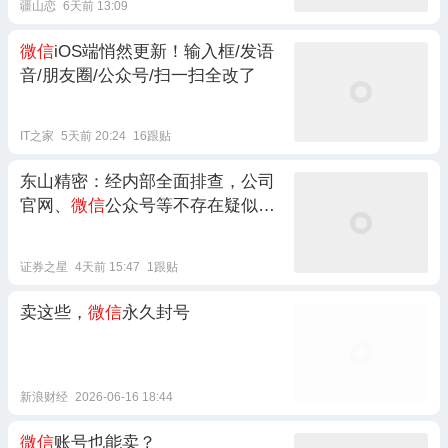
疆山恋
6天前 13:09
微信
iOS端悄然更新！输入框/发语
音/朋友圈/公众号/扫一扫全改了
IT之家
5天前 20:24
16跟贴
东山精密：经内部全面排查，公司
官网、
微信
公众号等不存在疑似使
用相关字体的情况
证券之星
4天前 15:47
1跟贴
卖这些，
微信
永久封号
新浪财经
2026-06-16 18:44
微信
账号也能卖？