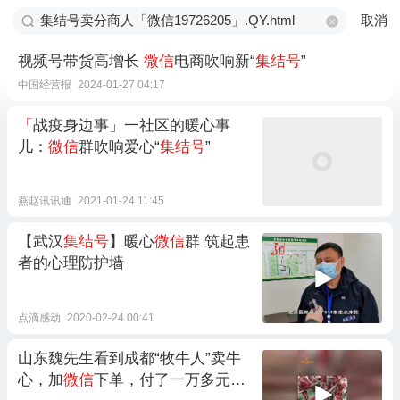
取消
视频号带货高增长
微信
电商吹响新“
集结号
”
中国经营报
2024-01-27 04:17
「
战疫身边事」一社区的暖心事
儿：
微信
群吹响爱心“
集结号
”
燕赵讯讯通
2021-01-24 11:45
【武汉
集结号
】暖心
微信
群 筑起患
者的心理防护墙
点滴感动
2020-02-24 00:41
山东魏先生看到成都“牧牛人”卖牛
心，加
微信
下单，付了一万多元。