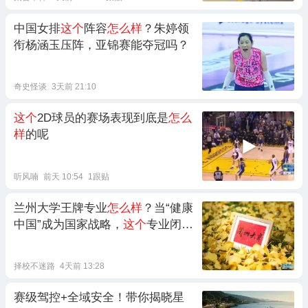
中国女排
这个
阵容
怎么样
？朱婷领
衔杨涵玉压阵，亚锦赛能夺冠吗？
奇史怪谈
3天前 21:10
这个
2D球员的赛场表现到底是
怎么
样
的呢
听风喃
前天 10:54
1跟贴
兰州大学王牌专业
怎么样
？当“健康
中国”成为国家战略，
这个
专业闭眼
冲
择校不迷路
4天前 13:28
赛级驾控+全域安全！带你揭晓星