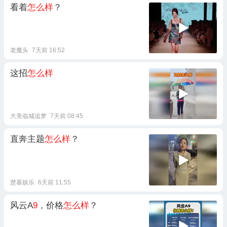
看着
怎么样
？
老魔头
7天前 16:52
这招
怎么样
大美临城追梦
7天前 08:45
直奔主题
怎么样
？
楚暮娱乐
6天前 11:55
风云A
9
，价格
怎么样
？