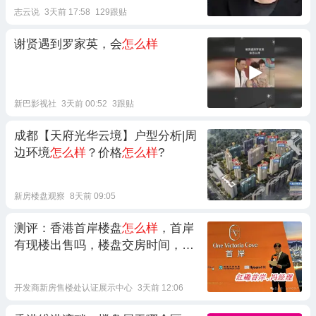
志云说
3天前 17:58
129跟贴
谢贤遇到罗家英，会
怎么样
新巴影视社
3天前 00:52
3跟贴
成都【天府光华云境】户型分析|周
边环境
怎么样
？价格
怎么样
?
新房楼盘观察
8天前 09:05
测评：香港首岸楼盘
怎么样
，首岸
有现楼出售吗，楼盘交房时间，地
段
怎么样
开发商新房售楼处认证展示中心
3天前 12:06