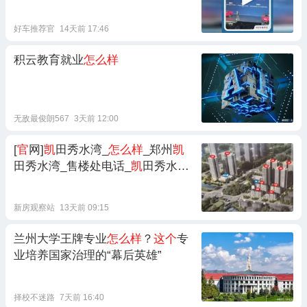
好车推荐官
14天前 17:46
积云教育就业
怎么样
无敌最俊朗567
3天前 12:00
[
官
网]
凯
田秀水湾_
怎么样
_郑州
凯
田秀水湾_售楼处电话_
凯
田秀水湾
房价_户型_楼盘详情
新房观察站
13天前 09:15
兰州大学王牌专业
怎么样
？
这个
专
业培养国家治理的“幕后英雄”
择校不迷路
7天前 16:40