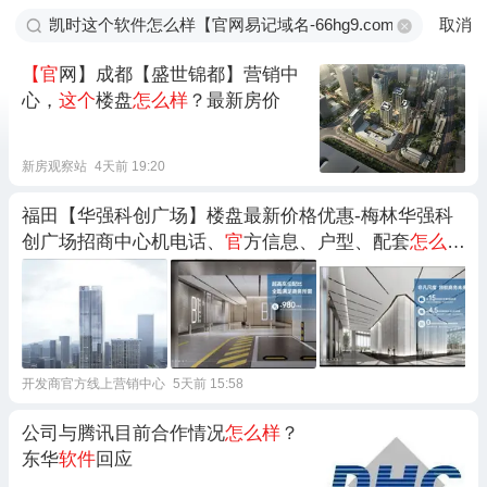
取消
【官
网】成都【盛世锦都】营销中
心，
这个
楼盘
怎么样
？最新房价
新房观察站
4天前 19:20
福田【华强科创广场】楼盘最新价格优惠-梅林华强科
创广场招商中心机电话、
官
方信息、户型、配套
怎么样
？小区环境
怎么样
？
官
网首页
开发商官方线上营销中心
5天前 15:58
公司与腾讯目前合作情况
怎么样
？
东华
软件
回应