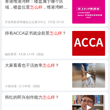
香港维港湾畔：楼盘属于哪个区
域，楼盘位置
怎么样
，维港湾畔小
区口碑
怎么样
开发商新房售楼处认证展示中心
3天前 20:18
持有ACCA证书就业前景
怎么样
？
融跃教育
4天前 14:49
1跟贴
大家看看也干活效率
怎么样
？
小猫动漫
12小时前
1跟贴
韩红的即兴创作能力
怎么样
？