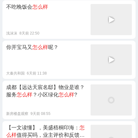
不吃晚饭会
怎么样
浅沫沫
8天前 22:50
你开宝马又
怎么样
呢？
大秦共和国
6天前 11:38
成都【远达天宸名邸】物业是谁？
服务
怎么样
？小区绿化
怎么样
?
新房楼盘观察
9天前 08:55
【一文读懂】，美盛梧桐印海：
怎
么样
值得买吗，业主评价和反馈
怎