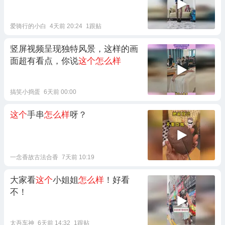
爱骑行的小白
4天前 20:24
1跟贴
竖屏视频呈现独特风景，这样的画
面超有看点，你说
这个怎么样
搞笑小捣蛋
6天前 00:00
这个
手串
怎么样
呀？
一念香故古法合香
7天前 10:19
大家看
这个
小姐姐
怎么样
！好看
不！
太吾车神
6天前 14:32
1跟贴