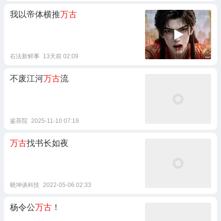
我以帝体横推
万古
右法新鲜事
13天前 02:09
不废江河
万古
流
鉴茶院
2025-11-10 07:19
万古
找书长如夜
晓坤谈科技
2022-05-06 02:33
杨令公
万古
！