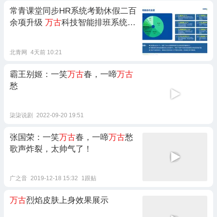
常青课堂同步HR系统考勤休假二百
余项升级
万古
科技智能排班系统赋
能用户精细化用工
北青网
4天前 10:21
霸王别姬：一笑
万古
春，一啼
万古
愁
柒柒说剧
2022-09-20 19:51
张国荣：一笑
万古
春，一啼
万古
愁
歌声炸裂，太帅气了！
广之音
2019-12-18 15:32
1跟贴
万古
烈焰皮肤上身效果展示