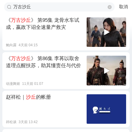
取消
《
万古沙丘
》 第95集 龙骨水车试
成，嬴政下诏全速量产救灾
鲍向露
4天前 04:15
《
万古沙丘
》 第86集 李苒以取舍
道理点醒扶苏，助其懂责任与代价
动漫舞姬
11天前 01:07
赵祥松｜
沙丘
的帐册
祥松谈
3天前 13:42