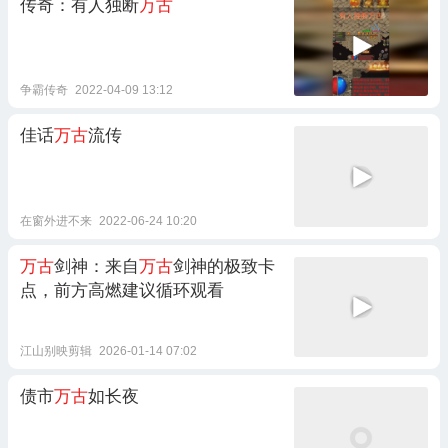
传奇：有人独断
万古
争霸传奇
2022-04-09 13:12
佳话
万古
流传
在窗外进不来
2022-06-24 10:20
万古
剑神：来自
万古
剑神的极致卡
点，前方高燃建议循环观看
江山别映剪辑
2026-01-14 07:02
债市
万古
如长夜