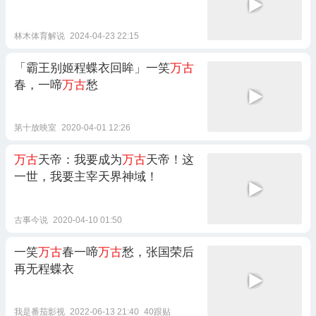
林木体育解说
2024-04-23 22:15
「霸王别姬程蝶衣回眸」一笑
万古
春，一啼
万古
愁
第十放映室
2020-04-01 12:26
万古
天帝：我要成为
万古
天帝！这
一世，我要主宰天界神域！
古事今说
2020-04-10 01:50
一笑
万古
春一啼
万古
愁，张国荣后
再无程蝶衣
我是番茄影视
2022-06-13 21:40
40跟贴