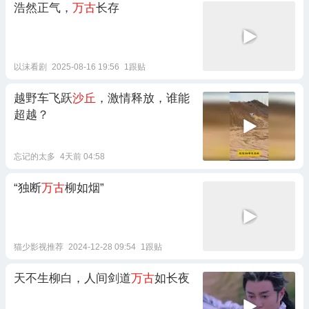
浩然正气，
万古
长存
以沫看剧
2025-08-16 19:56
1跟贴
越野车飞跃
沙丘
，激情释放，谁能
超越？
忘记的太多
4天前 04:58
“独断
万古
柳如烟”
猫少影视推荐
2024-12-28 09:54
1跟贴
天不生柳白，人间剑道
万古
如长夜