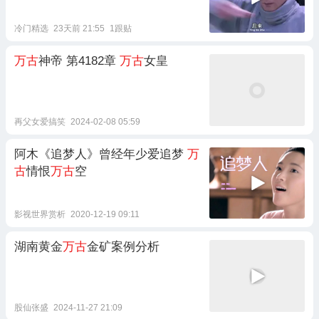
冷门精选
23天前 21:55
1跟贴
万古
神帝 第4182章
万古
女皇
再父女爱搞笑
2024-02-08 05:59
阿木《追梦人》曾经年少爱追梦
万
古
情恨
万古
空
影视世界赏析
2020-12-19 09:11
湖南黄金
万古
金矿案例分析
股仙张盛
2024-11-27 21:09