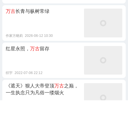
万古
长青与枞树常绿
作家方晓莉
2026-06-12 10:30
红星永照，
万古
留存
织宇
2022-07-06 22:12
《遮天》狠人大帝登顶
万古
之巅，
一生执念只为凡俗一缕烟火
超哥聊动漫
13天前 03:18
循天道和伟人词《忆秦娥·娄山