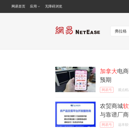
网易首页
应用
无障碍浏览
加拿大
电商
预期
网易号
观点机
农贸商城
软
与靠谱厂商
网易号
远丰软