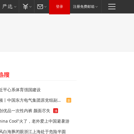
登录
注册免费邮箱
近平心系体育强国建设
视频丨中国东方电气集团原党组副书记、董事宋致远被查
新
创优品一次性内裤 颜面尽失
沸
China Cool”火了，老外爱上中国避暑游
风白海豚闭眼浙江上海处于危险半圆