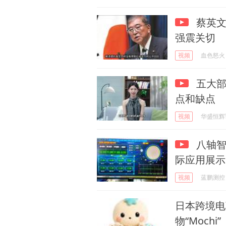
蔡英文
强震关切
视频
血色怒火
五大部
点和缺点
视频
华盛恒辉
八轴智
际应用展示
视频
蓝鹏测控
日本跨境电
物“Mochi”