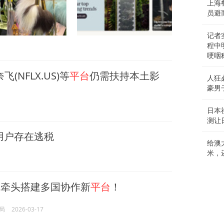
上海
员避
记者
程中
哽咽
(NFLX.US)等
平台
仍需扶持本土影
人狂
豪男
日本
测让
用户存在逃税
给澳
米，
大
牵头搭建多国协作新
平台
！
局
2026-03-17