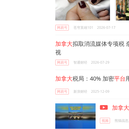
网易号
苍穹英雄101
2026-07-17
加拿大
拟取消流媒体专项税 奈飞
视
网易号
智通财经
2026-07-29
加拿大
税局：40% 加密
平台
网易号
新浪财经
2025-12-09
加拿
视频
熊猫战忽