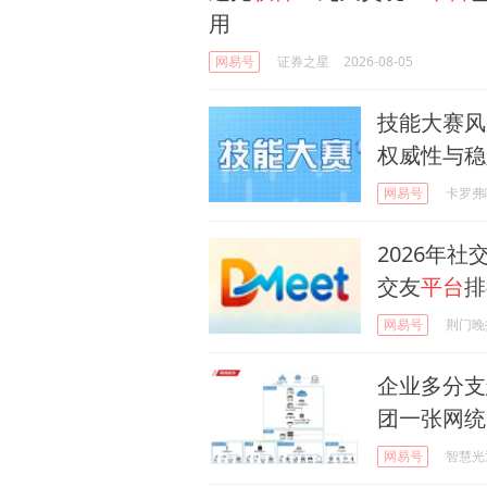
用
网易号
证券之星
2026-08-05
技能大赛风
权威性与稳
网易号
卡罗弗
2026年社
交友
平台
排
网易号
荆门晚
企业多分支
团一张网统
网易号
智慧光迅