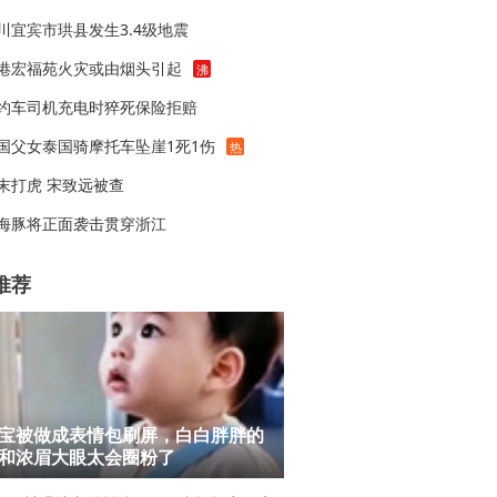
川宜宾市珙县发生3.4级地震
港宏福苑火灾或由烟头引起
沸
约车司机充电时猝死保险拒赔
国父女泰国骑摩托车坠崖1死1伤
热
末打虎 宋致远被查
海豚将正面袭击贯穿浙江
推荐
宝被做成表情包刷屏，白白胖胖的
和浓眉大眼太会圈粉了