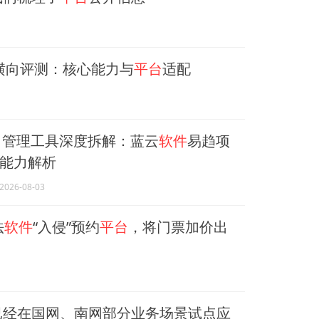
横向评测：核心能力与
平台
适配
项目管理工具深度拆解：蓝云
软件
易趋项
能力解析
2026-08-03
法
软件
“入侵”预约
平台
，将门票加价出
已经在国网、南网部分业务场景试点应