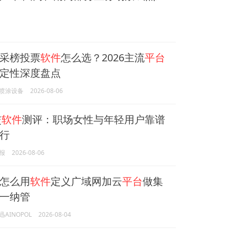
采榜投票
软件
怎么选？2026主流
平台
定性深度盘点
喷涂设备
2026-08-06
交
软件
测评：职场女性与年轻用户靠谱
行
报
2026-08-06
怎么用
软件
定义广域网加云
平台
做集
一纳管
AINOPOL
2026-08-04