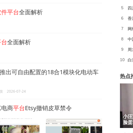
四
5
软件平台
全面解析
香
6
网
7
中
8
平台
全面解析
周
9
白
10
推出可自由配置的18合1模块化电动车
热点
技
2026-07-24
艺电商
平台
Etsy撤销皮草禁令
1
小汪
2
脸蛋
3