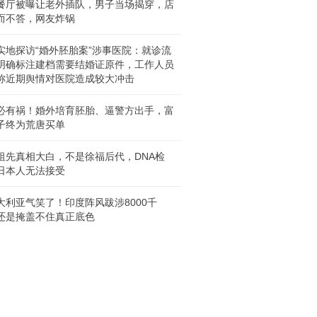
餐厅被曝让老外插队，男子当场揭穿，店
而不答，网友炸锅
实地探访“婚外胚胎案”涉事医院：就诊流
明确标注建档需要结婚证原件，工作人员
称近期舆情对医院造成较大冲击
必有祸！婚外培育胚胎、逼警方出手，富
子终为荒唐买单
祖先真相大白，不是徐福后代，DNA检
日本人无法接受
大利亚气笑了！印度阵风跋涉8000千
还是掩盖不住真正底色