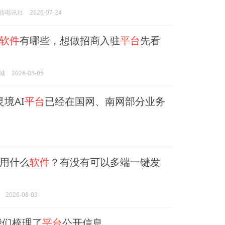
传电讯社
2026-07-24
软件
有哪些，想做招商入驻
平台
先看
城
2026-08-05
灵境AI
平台
已经在国网、南网部分业务
用什么
软件
？有没有可以多端一键发
2026-08-03
我们梳理了
平台
公开信息