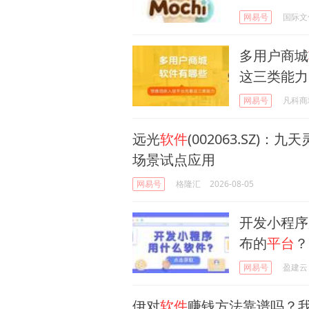
网易号
国际文
多用户商城
这三类能力
网易号
凡科商
远光
软件
(002063.SZ)：九天
场景试点应用
网易号
格隆汇
2026-08-05
开发小程序
布的
平台
？
网易号
盈建云
伊对
软件
赚钱方法靠谱吗？