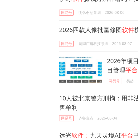
网易号
明弘创意策划
2026-08-06
2026四款人像批量修图
软件
网易号
黄冈广播科技频道
2026-08-07
2026年
目管理
平台
网易号
易趋
10人被北京警方刑拘：用非
售牟利
网易号
齐鲁壹点
2026-08-04
远光
软件：
九天灵境AI
平台