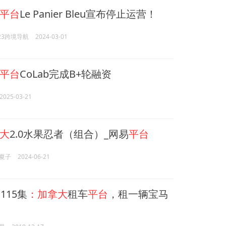
平台
Le Panier Bleu宣布停止运营！
23跨境导航
2024-03-01
平台
CoLab完成B+轮融资
2025-03-21
大
2.0水果忍者（组合）_网易
平台
夏子
2024-06-21
大
115集
：加拿大
租车
平台
，租一辆宝马