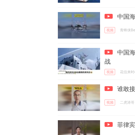
中国海
视频
青蜂侠Be
中国海
战
视频
花信来时
谁敢接
视频
二虎涛哥
菲律