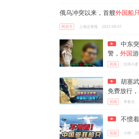
俄乌冲突以来，首艘
外国船
网易号
上海证券报
2022-08-07
中东突
警，
外国
游
视频
念得小柔
胡塞武
免费放行，
视频
李春光
不惯着
视频
小彻
20