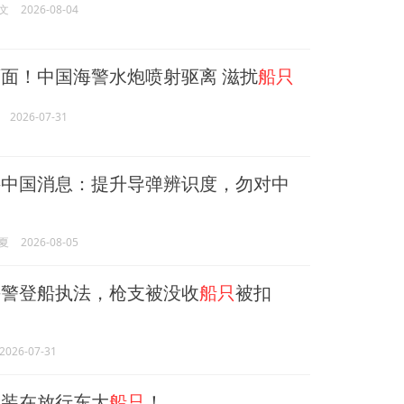
文
2026-08-04
面！中国海警水炮喷射驱离 滋扰
船只
2026-07-31
中国消息：提升导弹辨识度，勿对中
夏
2026-08-05
警登船执法，枪支被没收
船只
被扣
2026-07-31
装在放行东大
船只
！