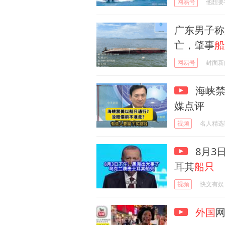
网易号
他想要
广东男子称
亡，肇事
船
网易号
封面新
海峡禁
媒点评
视频
名人精选
8月3
耳其
船只
视频
快文有娱
外国