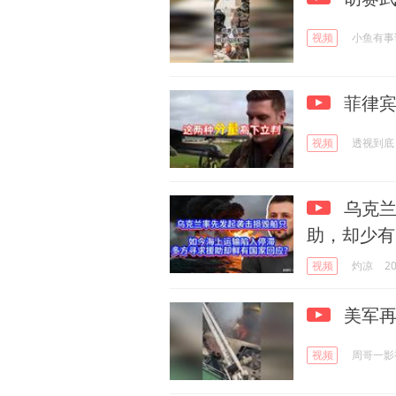
视频
小鱼有事
菲律
视频
透视到底
乌克兰
助，却少有
视频
灼凉
20
美军再
视频
周哥一影