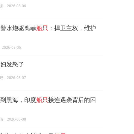
课
2026-08-06
警水炮驱离菲
船只
：捍卫主权，维护
2026-08-06
媳妇发怒了
吧
2026-08-07
到黑海，印度
船只
接连遇袭背后的困
伤
2026-08-08