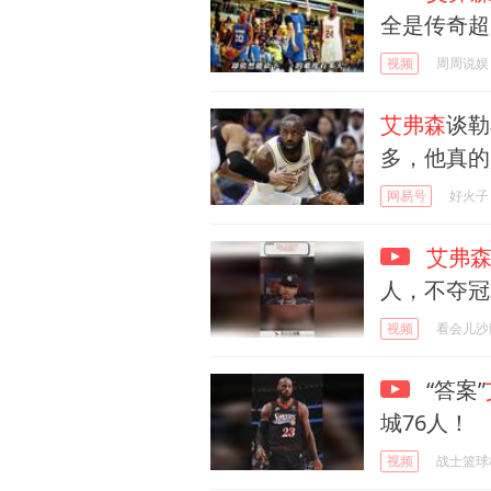
全是传奇超
视频
周周说娱
艾弗森
谈勒
多，他真的
网易号
好火子
艾弗
人，不夺冠
视频
看会儿沙
“答案”
城76人！
视频
战士篮球