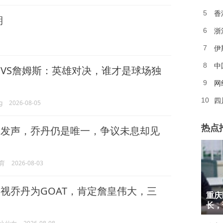
香
5
期
浙
6
伊
7
中
8
森
VS詹姆斯：英雄对决，谁才是球场独
网
9
四
10
g
2026-08-05
热点
森
发声，乔丹仍是唯一，争议未息却见
育
2026-08-03
1
森
视乔丹为GOAT，肯定詹皇伟大，三
重庆
2
长，
3