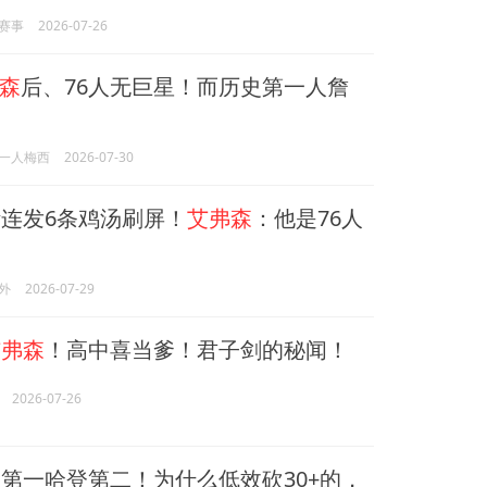
赛事
2026-07-26
森
后、76人无巨星！而历史第一人詹
一人梅西
2026-07-30
斯连发6条鸡汤刷屏！
艾弗森
：他是76人
外
2026-07-29
艾弗森
！高中喜当爹！君子剑的秘闻！
2026-07-26
森
第一哈登第二！为什么低效砍30+的，