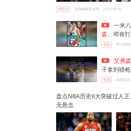
网易号
运筹帷幄的篮球
2026-08-06
一米八
森
、邓肯打
视频
阿天爱旅
艾弗
子拿到猎枪
视频
喵探娱乐
盘点NBA历史6大突破过人王
无悬念