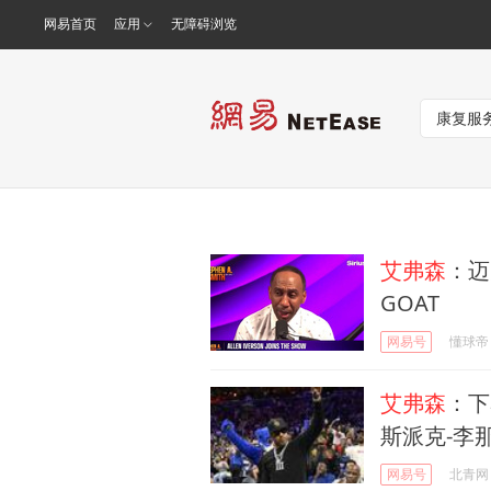
网易首页
应用
无障碍浏览
艾弗森
：迈
GOAT
网易号
懂球帝
艾弗森
：下
斯派克-李
网易号
北青网