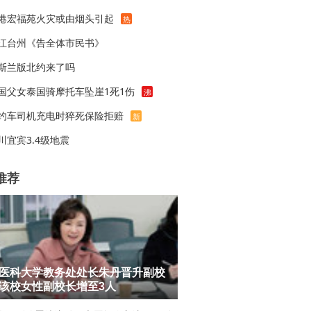
港宏福苑火灾或由烟头引起
热
江台州《告全体市民书》
斯兰版北约来了吗
国父女泰国骑摩托车坠崖1死1伤
沸
约车司机充电时猝死保险拒赔
新
川宜宾3.4级地震
推荐
医科大学教务处处长朱丹晋升副校
该校女性副校长增至3人