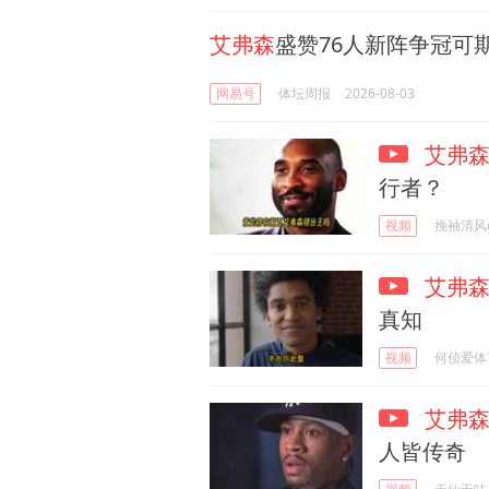
艾弗森
盛赞76人新阵争冠可
网易号
体坛周报
2026-08-03
艾弗
行者？
视频
挽袖清风
艾弗
真知
视频
何侦爱体
艾弗
人皆传奇