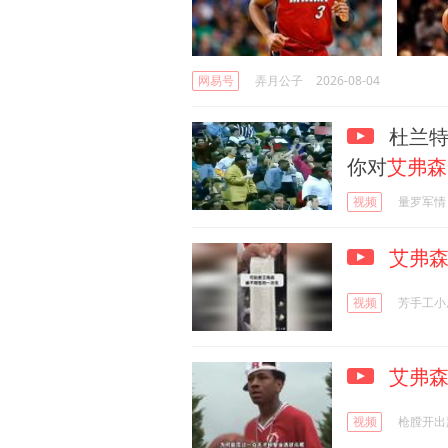
网易号
弄月公子
2026-08-04
杜兰
你对
艾弗森
视频
量罗军情
艾弗
视频
芳手工小
艾弗
视频
枪膛开出