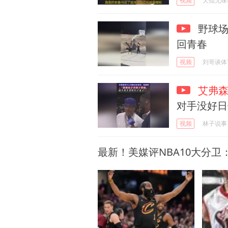
视频
天仙无味
野球场
回青春
视频
刘哥谈体
艾弗
对手没好日
视频
林子说事
最新！美媒评NBA10大分卫