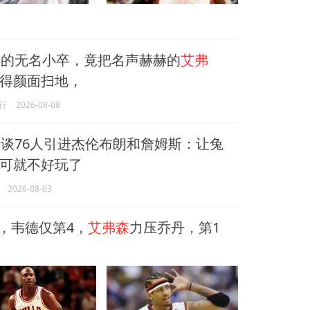
的无名小卒，竟把名声赫赫的
艾弗
得颜面扫地，
行
2026-08-08
森
谈76人引进杰伦布朗和詹姆斯：让兔
可就不好玩了
2026-08-03
，韦德仅第4，
艾弗森
力压乔丹，第1