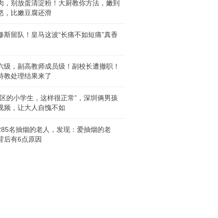
肉，别放蛋清淀粉！大厨教你方法，嫩到
悠，比嫩豆腐还滑
修斯留队！皇马这波“长痛不如短痛”真香
六级，副高教师成员级！副校长遭撤职！
特教处理结果来了
人区的小学生，这样很正常”，深圳俩男孩
视频，让大人自愧不如
285名抽烟的老人，发现：爱抽烟的老
背后有6点原因