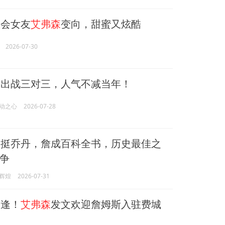
会女友
艾弗森
变向，甜蜜又炫酷
2026-07-30
森
出战三对三，人气不减当年！
动之心
2026-07-28
森
挺乔丹，詹成百科全书，历史最佳之
争
辉煌
2026-07-31
逢！
艾弗森
发文欢迎詹姆斯入驻费城