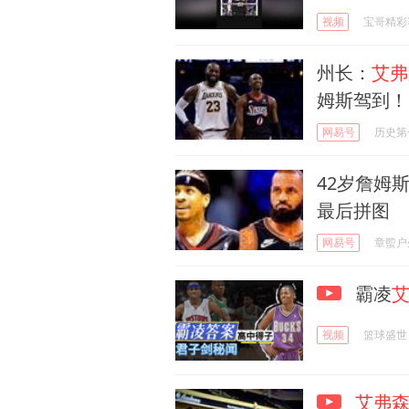
视频
宝哥精彩
州长：
艾弗
姆斯驾到！
网易号
历史第
42岁詹姆
最后拼图
网易号
章蠞户
霸凌
视频
篮球盛世
艾弗