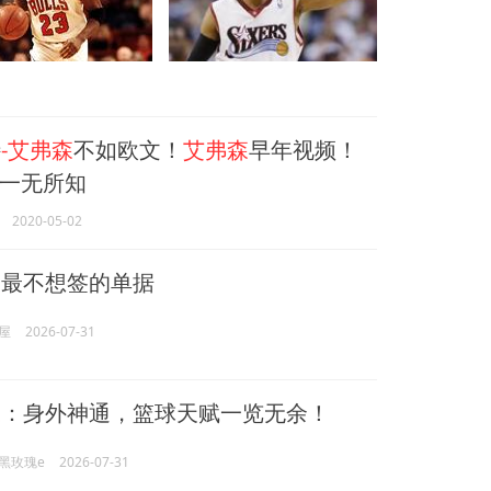
特
-艾弗森
不如欧文！
艾弗森
早年视频！
一无所知
2020-05-02
森
最不想签的单据
屋
2026-07-31
森
：身外神通，篮球天赋一览无余！
黑玫瑰e
2026-07-31