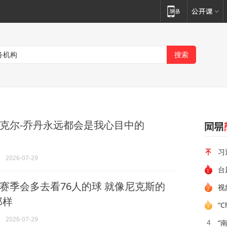
克尔-乔丹永远都会是我心目中的
习
2026-07-29
台
赛季会多去看76人的球 就像尼克斯的
那样
“
2026-07-29
“
4