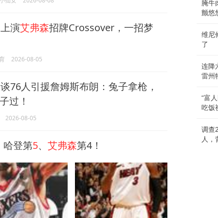
小仙女
2026-08-08
腌牛
颤悠
上演
艾弗森
招牌Crossover，一招梦
维尼
了
育
2026-08-05
连降
雷州
森
谈76人引援詹姆斯布朗：兔子拿枪，
“富
子过！
吃饭
2026-08-05
调查
人，
：哈登第
5
、
艾弗森
第4！