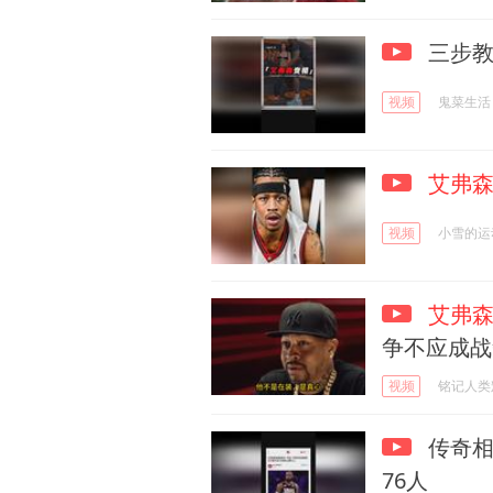
三步教
视频
鬼菜生活
艾弗
视频
小雪的运
艾弗
争不应成战
视频
铭记人类
传奇相
76人