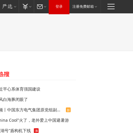
登录
注册免费邮箱
近平心系体育强国建设
风白海豚闭眼了
视频丨中国东方电气集团原党组副书记、董事宋致远被查
新
China Cool”火了，老外爱上中国避暑游
南湖号”盾构机下线
沸