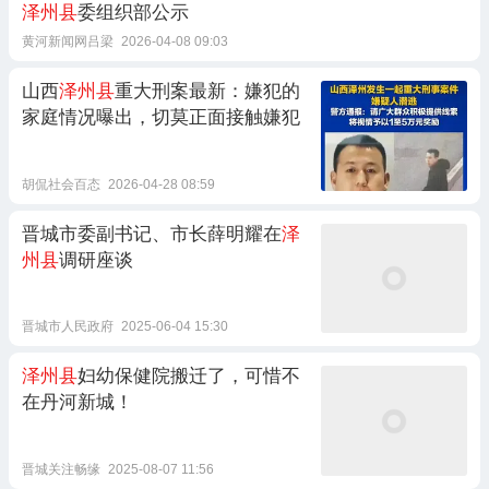
泽州县
委组织部公示
黄河新闻网吕梁
2026-04-08 09:03
山西
泽州县
重大刑案最新：嫌犯的
家庭情况曝出，切莫正面接触嫌犯
胡侃社会百态
2026-04-28 08:59
晋城市委副书记、市长薛明耀在
泽
州县
调研座谈
晋城市人民政府
2025-06-04 15:30
泽州县
妇幼保健院搬迁了，可惜不
在丹河新城！
晋城关注畅缘
2025-08-07 11:56