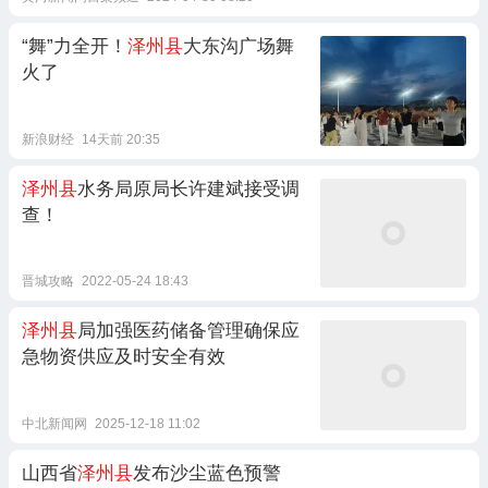
“舞”力全开！
泽州县
大东沟广场舞
火了
新浪财经
14天前 20:35
泽州县
水务局原局长许建斌接受调
查！
晋城攻略
2022-05-24 18:43
泽州县
局加强医药储备管理确保应
急物资供应及时安全有效
中北新闻网
2025-12-18 11:02
山西省
泽州县
发布沙尘蓝色预警