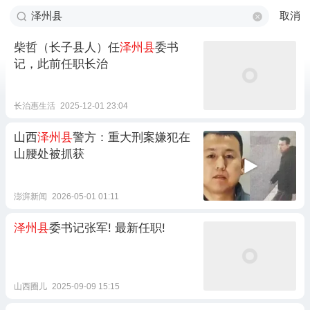
取消
柴哲（长子县人）任
泽州县
委书
记，此前任职长治
长治惠生活
2025-12-01 23:04
山西
泽州县
警方：重大刑案嫌犯在
山腰处被抓获
澎湃新闻
2026-05-01 01:11
泽州县
委书记张军! 最新任职!
山西圈儿
2025-09-09 15:15