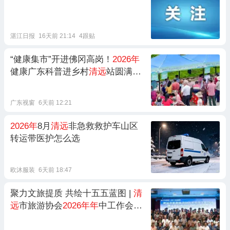
湛江日报
16天前 21:14
4跟贴
“健康集市”开进佛冈高岗！
2026年
健康广东科普进乡村
清远
站圆满收
官
广东视窗
6天前 12:21
2026年
8月
清远
非急救救护车山区
转运带医护怎么选
欧沐服装
6天前 18:47
聚力文旅提质 共绘十五五蓝图 |
清
远
市旅游协会
2026年年
中工作会议
暨文旅行业高质量发展大讲堂顺利