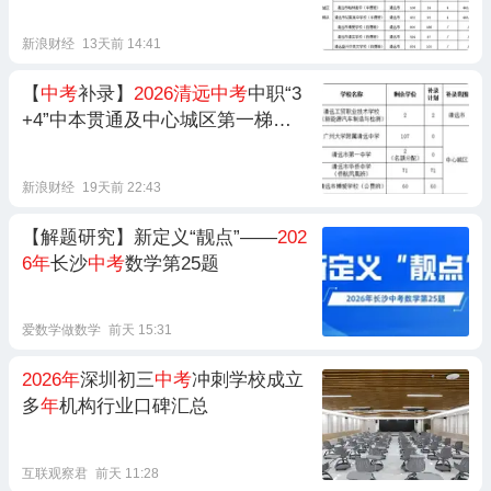
注册！录取查询入口→
新浪财经
13天前 14:41
【
中考
补录】
2026清远中考
中职“3
+4”中本贯通及中心城区第一梯队
学校补录即将开始！
新浪财经
19天前 22:43
【解题研究】新定义“靓点”——
202
6年
长沙
中考
数学第25题
爱数学做数学
前天 15:31
2026年
深圳初三
中考
冲刺学校成立
多
年
机构行业口碑汇总
互联观察君
前天 11:28