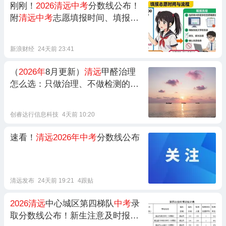
刚刚！
2026清远中考
分数线公布！
附
清远中考
志愿填报时间、填报指
南、投档录取规定→
新浪财经
24天前 23:41
（
2026年
8月更新）
清远
甲醛治理
怎么选：只做治理、不做检测的专
业CMA 资质实验室——贝森安醛
甲醛治理中心室内空气及环境治理
创睿达行信息科技
4天前 10:20
速看！
清远2026年中考
分数线公布
清远发布
24天前 19:21
4跟贴
2026清远
中心城区第四梯队
中考
录
取分数线公布！新生注意及时报到