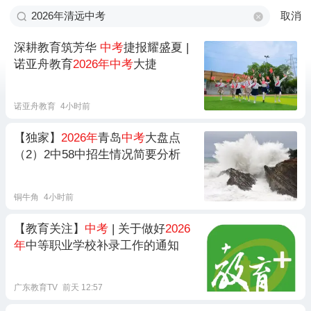
取消
深耕教育筑芳华
中考
捷报耀盛夏 |
诺亚舟教育
2026年中考
大捷
诺亚舟教育
4小时前
【独家】
2026年
青岛
中考
大盘点
（2）2中58中招生情况简要分析
铜牛角
4小时前
【教育关注】
中考
| 关于做好
2026
年
中等职业学校补录工作的通知
广东教育TV
前天 12:57