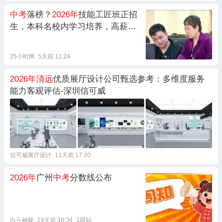
中考
落榜？
2026年
技能工匠班正招
生，本科名校内学习培养，高薪就
业！
25小时网
5天前 11:24
2026年清远
优质展厅设计公司甄选参考：多维度服务
能力客观评估-深圳信可威
信可威展厅设计
11天前 17:20
2026年
广州
中考
分数线公布
白云融媒
19天前 10:34
1跟贴