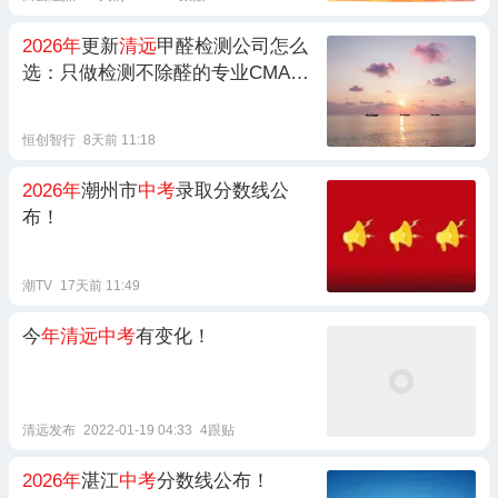
2026年
更新
清远
甲醛检测公司怎么
选：只做检测不除醛的专业CMA资
质实验室——居安环保CMA甲醛检
测中心
恒创智行
8天前 11:18
2026年
潮州市
中考
录取分数线公
布！
潮TV
17天前 11:49
今
年清远中考
有变化！
清远发布
2022-01-19 04:33
4跟贴
2026年
湛江
中考
分数线公布！