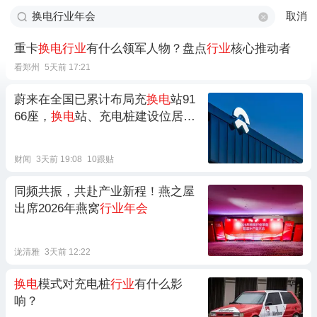
取消
重卡
换电行业
有什么领军人物？盘点
行业
核心推动者
看郑州
5天前 17:21
蔚来在全国已累计布局充
换电
站91
66座，
换电
站、充电桩建设位居
行
业
首位
财闻
3天前 19:08
10跟贴
同频共振，共赴产业新程！燕之屋
出席2026年燕窝
行业年会
泷清雅
3天前 12:22
换电
模式对充电桩
行业
有什么影
响？