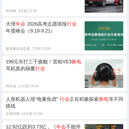
和讯网
3天前 12:59
大理
年会
·2026高考志愿填报
行业
年度峰会（9.19-9.21）
勋哥教你填志愿
7天前 23:00
199元吊打三千旗舰！雷柏VE3
换电
耳机真的颠覆
行业
阿未说
11天前 14:20
人形机器人现“电量焦虑”
行业
正在积极探索
换电
等不同
路线
证券时报
10天前 07:58
12.92亿跌到3.73亿，《
年会
不能停