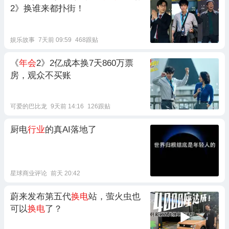
2》换谁来都扑街！
娱乐故事
7天前 09:59
468跟贴
《
年会
2》2亿成本换7天860万票
房，观众不买账
可爱的巴比龙
9天前 14:16
126跟贴
厨电
行业
的真AI落地了
星球商业评论
前天 20:42
蔚来发布第五代
换电
站，萤火虫也
可以
换电
了？