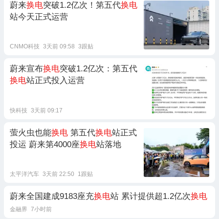
蔚来
换电
突破1.2亿次！第五代
换电
站今天正式运营
CNMO科技
3天前 09:58
3跟贴
蔚来宣布
换电
突破1.2亿次：第五代
换电
站正式投入运营
快科技
3天前 09:17
萤火虫也能
换电
第五代
换电
站正式
投运 蔚来第4000座
换电
站落地
太平洋汽车
3天前 22:50
1跟贴
蔚来全国建成9183座充
换电
站 累计提供超1.2亿次
换电
金融界
7小时前