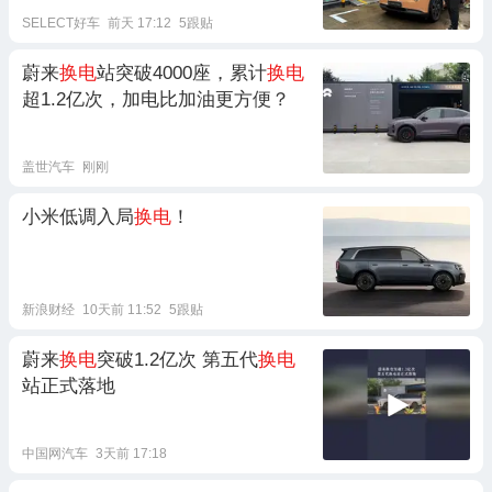
SELECT好车
前天 17:12
5跟贴
蔚来
换电
站突破4000座，累计
换电
超1.2亿次，加电比加油更方便？
盖世汽车
刚刚
小米低调入局
换电
！
新浪财经
10天前 11:52
5跟贴
蔚来
换电
突破1.2亿次 第五代
换电
站正式落地
中国网汽车
3天前 17:18