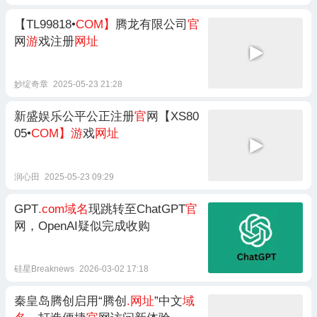
【TL99818•
COM】
腾龙有限公司
官
网
游
戏注册
网址
妙绽奇章
2025-05-23 21:28
新盛娱乐公平公正注册
官
网【XS80
05•
COM】游
戏
网址
润心田
2025-05-23 09:29
GPT
.com域名
现跳转至ChatGPT
官
网，OpenAI疑似完成收购
硅星Breaknews
2026-03-02 17:18
秦皇岛腾创启用“腾创
.网址
”中文
域