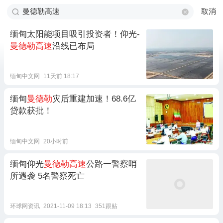
取消
缅甸太阳能项目吸引投资者！仰光-
曼德勒高速
沿线已布局
缅甸中文网
11天前 18:17
缅甸
曼德勒
灾后重建加速！68.6亿
贷款获批！
缅甸中文网
20小时前
缅甸仰光
曼德勒高速
公路一警察哨
所遇袭 5名警察死亡
环球网资讯
2021-11-09 18:13
351跟贴