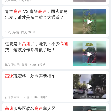
安全与法
21小时前
青兰
高速
VS 青银
高速
：同从青岛
出发，谁才是东西黄金大通道？
360元宇宙
前天 09:38
这要是上
高速
了，能剩下不少
高速
费，这波操作都看傻了吧！
搞笑脱口秀
前天 15:39
1跟贴
高速
玩漂移，差点害我撞车
行车警示录
3天前 09:34
1跟贴
高速
服务区改名
高速
宰人区