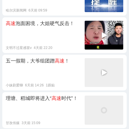
哈尔滨新闻网
6天前 09:59
高速
泡面困境，大姐硬气反击！
文明不过星感冒v
4天前 22:20
五一假期，大爷组团蹭
高速
！
小妹剧爱聊
6天前 14:26
1跟贴
理塘、稻城即将进入“
高速
时代”！
甘孜传媒
3天前 15:09