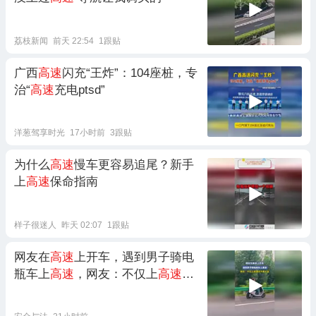
荔枝新闻
前天 22:54
1跟贴
广西
高速
闪充“王炸”：104座桩，专
治“
高速
充电ptsd”
洋葱驾享时光
17小时前
3跟贴
为什么
高速
慢车更容易追尾？新手
上
高速
保命指南
样子很迷人
昨天 02:07
1跟贴
网友在
高速
上开车，遇到男子骑电
瓶车上
高速
，网友：不仅上
高速
还
不戴头盔