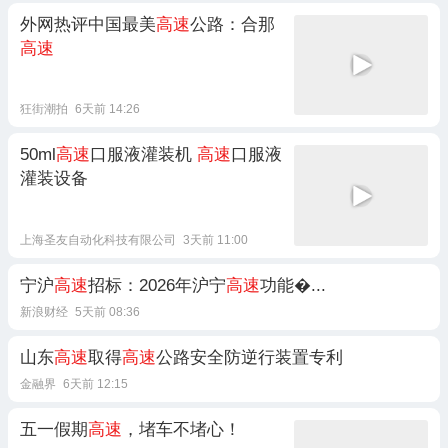
外网热评中国最美
高速
公路：合那
高速
狂街潮拍
6天前 14:26
50ml
高速
口服液灌装机
高速
口服液
灌装设备
上海圣友自动化科技有限公司
3天前 11:00
宁沪
高速
招标：2026年沪宁
高速
功能�...
新浪财经
5天前 08:36
山东
高速
取得
高速
公路安全防逆行装置专利
金融界
6天前 12:15
五一假期
高速
，堵车不堵心！