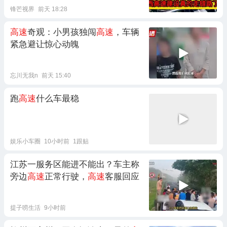
锋芒视界
前天 18:28
高速
奇观：小男孩独闯
高速
，车辆
紧急避让惊心动魄
忘川无我n
前天 15:40
跑
高速
什么车最稳
娱乐小车圈
10小时前
1跟贴
江苏一服务区能进不能出？车主称
旁边
高速
正常行驶，
高速
客服回应
提子唠生活
9小时前