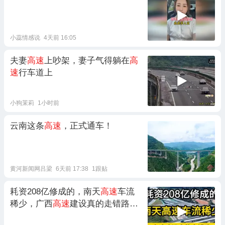
小蕊情感说
4天前 16:05
夫妻
高速
上吵架，妻子气得躺在
高
速
行车道上
小狗茉莉
1小时前
云南这条
高速
，正式通车！
黄河新闻网吕梁
6天前 17:38
1跟贴
耗资208亿修成的，南天
高速
车流
稀少，广西
高速
建设真的走错路了
吗？