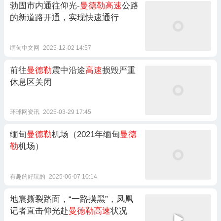
勃固市内通往仰光-
曼德勒高速
公路
的新道路开通，实现快速通行
缅甸中文网
2025-12-02 14:57
前往
曼德勒
震中沿途
高速
损毁严重
休息区关闭
环球网资讯
2025-03-29 17:45
缅甸
曼德勒
机场（2021年缅甸
曼德
勒
机场）
有趣的好玩的
2025-06-07 10:14
地震撕裂路面，“一路摸黑”，凤凰
记者直击仰光赴
曼德勒高速
状况