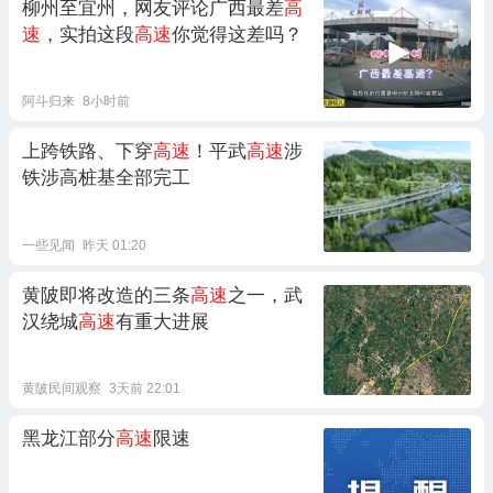
柳州至宜州，网友评论广西最差
高
速
，实拍这段
高速
你觉得这差吗？
阿斗归来
8小时前
上跨铁路、下穿
高速
！平武
高速
涉
铁涉高桩基全部完工
一些见闻
昨天 01:20
黄陂即将改造的三条
高速
之一，武
汉绕城
高速
有重大进展
黄陂民间观察
3天前 22:01
黑龙江部分
高速
限速