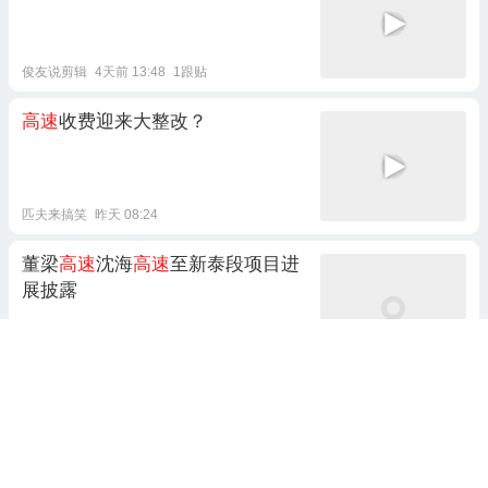
俊友说剪辑
4天前 13:48
1跟贴
高速
收费迎来大整改？
匹夫来搞笑
昨天 08:24
董梁
高速
沈海
高速
至新泰段项目进
展披露
乐易青岛
6天前 09:19
1跟贴
高速
直达！珲乌
高速
庙香山出口通
车