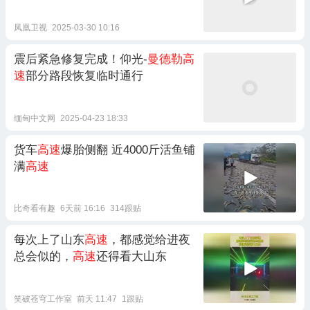
凤凰卫视
2025-03-30 10:16
震后紧急修复完成！仰光-
曼德勒高
速
部分路段恢复临时通行
缅甸中文网
2025-04-23 18:33
货车
高速
爆胎侧翻 近4000斤活鱼铺
满
高速
比奇看有趣
6天前 16:16
314跟贴
每次上了山东
高速
，都感觉给进夜
总会似的，
高速
还得看大山东
笑破苍穹工作室
前天 11:47
1跟贴