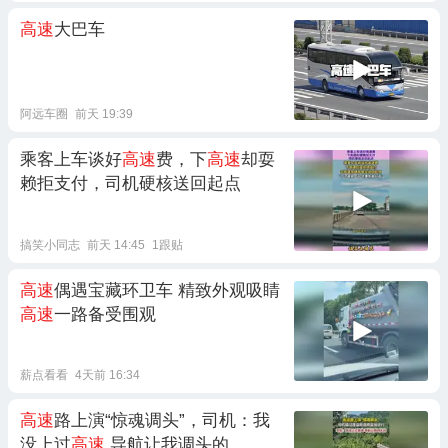
高速
大巴车
阿远车圈
前天 19:39
乘客上车谈好
高速
费，下
高速
却耍
赖拒支付，司机硬核送回起点
搞笑小同志
前天 14:45
1跟贴
高速
偶遇宝藏环卫车 精致外观吸睛
高速
一路备受围观
薪点看看
4天前 16:34
高速
路上演“惊魂调头”，司机：我
没上过
高速
导航让我调头的