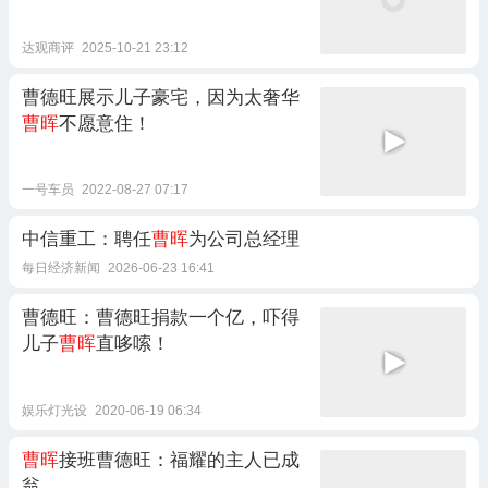
达观商评
2025-10-21 23:12
曹德旺展示儿子豪宅，因为太奢华
曹晖
不愿意住！
一号车员
2022-08-27 07:17
中信重工：聘任
曹晖
为公司总经理
每日经济新闻
2026-06-23 16:41
曹德旺：曹德旺捐款一个亿，吓得
儿子
曹晖
直哆嗦！
娱乐灯光设
2020-06-19 06:34
曹晖
接班曹德旺：福耀的主人已成
翁