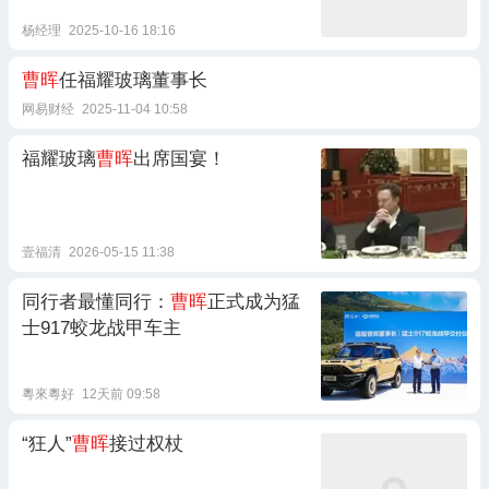
杨经理
2025-10-16 18:16
曹晖
任福耀玻璃董事长
网易财经
2025-11-04 10:58
福耀玻璃
曹晖
出席国宴！
壹福清
2026-05-15 11:38
同行者最懂同行：
曹晖
正式成为猛
士917蛟龙战甲车主
粵來粵好
12天前 09:58
“狂人”
曹晖
接过权杖