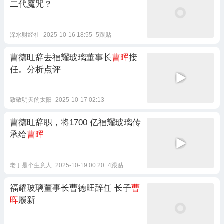
二代魔咒？
深水财经社
2025-10-16 18:55
5跟贴
曹德旺辞去福耀玻璃董事长
曹晖
接
任。分析点评
致敬明天的太阳
2025-10-17 02:13
曹德旺辞职，将1700 亿福耀玻璃传
承给
曹晖
老丁是个生意人
2025-10-19 00:20
4跟贴
福耀玻璃董事长曹德旺辞任 长子
曹
晖
履新