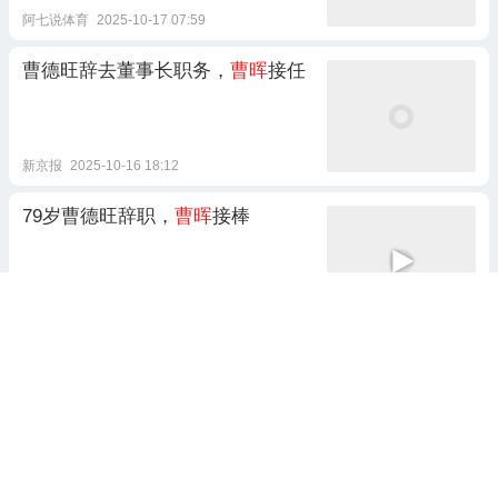
阿七说体育
2025-10-17 07:59
曹德旺辞去董事长职务，
曹晖
接任
新京报
2025-10-16 18:12
79岁曹德旺辞职，
曹晖
接棒
新时代精神
2025-10-18 00:16
曹晖
上位，且看曹德旺的苦心与烦
心
政经视点
2025-10-18 10:35
26跟贴