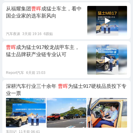
从福耀集团
曹晖
成猛士车主，看中
国企业家的选车新风向
汽车夜谈
3天前 19:16
6跟贴
曹晖
成为猛士917蛟龙战甲车主，
猛士品牌获产业链专业认可
Report汽车
6天前 15:03
深耕汽车行业三十余年
曹晖
为猛士917硬核品质投下专
业一票
车印记
11天前 06:41