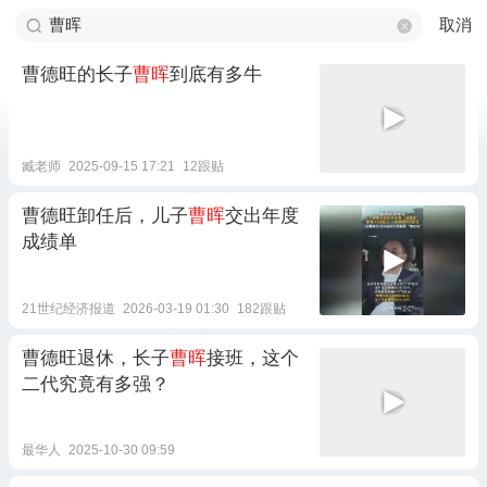
取消
曹德旺的长子
曹晖
到底有多牛
臧老师
2025-09-15 17:21
12跟贴
曹德旺卸任后，儿子
曹晖
交出年度
成绩单
21世纪经济报道
2026-03-19 01:30
182跟贴
曹德旺退休，长子
曹晖
接班，这个
二代究竟有多强？
最华人
2025-10-30 09:59