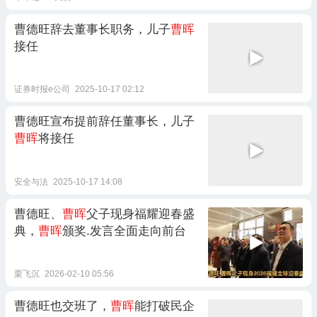
曹德旺辞去董事长职务，儿子
曹晖
接任
证券时报e公司
2025-10-17 02:12
曹德旺宣布提前辞任董事长，儿子
曹晖
将接任
安全与法
2025-10-17 14:08
曹德旺、
曹晖
父子现身福耀迎春盛
典，
曹晖
颁奖.发言全面走向前台
栗飞沉
2026-02-10 05:56
曹德旺也交班了，
曹晖
能打破民企