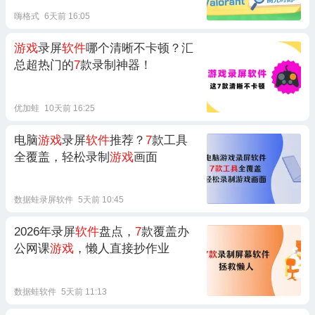
嗨格式
6天前 16:05
游戏
录屏
软件
哪个清晰不卡顿？汇
总超热门的
7
款录制神器！
优加蛙
10天前 16:25
电脑
游戏
录屏
软件
推荐？
7
款工具
全覆盖，轻松录制
游戏
画面
数据蛙录屏软件
5天前 10:45
2026年录屏
软件
盘点，
7
款覆盖办
公网课
游戏
，懒人直接抄作业
数据蛙软件
5天前 11:13