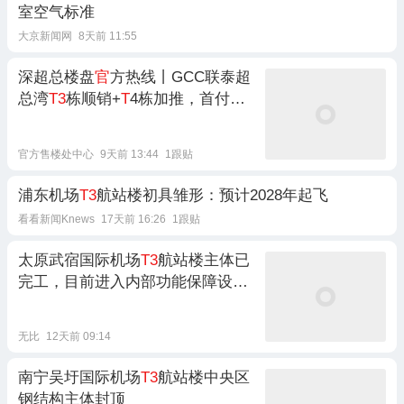
室空气标准
大京新闻网
8天前 11:55
深超总楼盘
官
方热线丨GCC联泰超
总湾
T3
栋顺销+
T
4栋加推，首付及
优惠方案咨询
官方售楼处中心
9天前 13:44
1跟贴
浦东机场
T3
航站楼初具雏形：预计2028年起飞
看看新闻Knews
17天前 16:26
1跟贴
太原武宿国际机场
T3
航站楼主体已
完工，目前进入内部功能保障设施
安装阶段
无比
12天前 09:14
南宁吴圩国际机场
T3
航站楼中央区
钢结构主体封顶