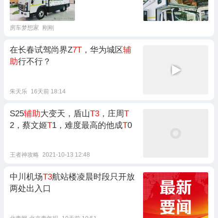
房车梦想家
刚刚
在长春试驾尚界Z
7T
，华为城区
辅
助
行不行？
朱天乐
16天前 18:14
S25
辅助
大变天，盾山
T3
，庄周
T
2，蔡文姬
T
1，难度最高的他成
T
0
王者神攻略
2021-10-13 12:48
中川机场
T3
航站楼凌晨时段只开放
两处出入口