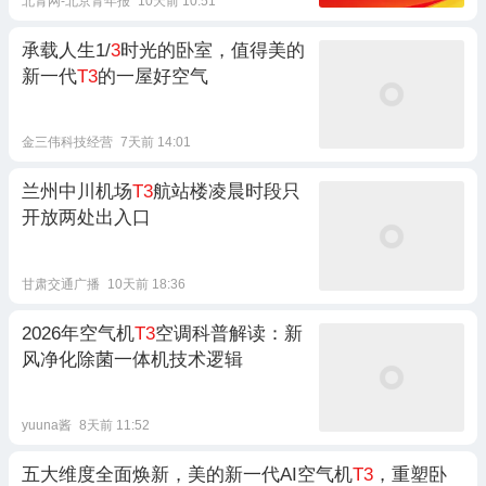
北青网-北京青年报
10天前 10:51
承载人生1/
3
时光的卧室，值得美的
新一代
T3
的一屋好空气
金三伟科技经营
7天前 14:01
兰州中川机场
T3
航站楼凌晨时段只
开放两处出入口
甘肃交通广播
10天前 18:36
2026年空气机
T3
空调科普解读：新
风净化除菌一体机技术逻辑
yuuna酱
8天前 11:52
五大维度全面焕新，美的新一代AI空气机
T3
，重塑卧