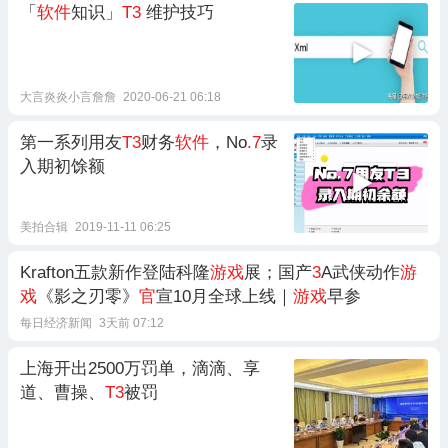
「
软件
知识」
T3
维护技巧
大言炎炎小言詹詹
2020-06-21 06:18
第一系列用友
T3
财务
软件
，No
.7
录
入期初馀额
美拍合辑
2019-11-11 06:25
Krafton五款新作登陆科隆
游戏
展；国产
3
A武侠动作
游
戏
《影之刃零》
官
宣10月全球上线｜
游戏
早参
每日经济新闻
3天前 07:12
上海开出2500万罚单，滴滴、享
道、曹操、
T3
被罚