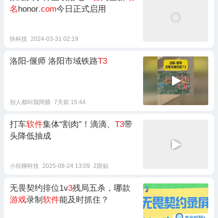
名
honor
.com
今日正式启用
快科技
2024-03-31 02:19
洛阳-偃师 洛阳市域铁路
T3
别人都叫我阿腈
7天前 15:44
打车
软件
集体“割肉”！滴滴、
T3
带
头降低抽成
小欣聊科技
2025-08-24 13:09
2跟贴
无畏契约排位1v
3
残局五杀，哪款
游戏
录制
软件
能及时抓住？