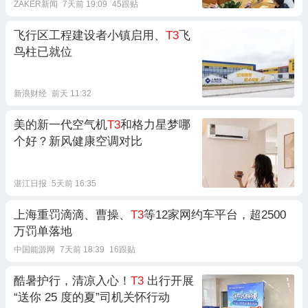
ZAKER新闻
7天前 19:09
45跟贴
飞行区工程建设者小镇启用、
T3
飞
鸟柱已就位
新浪财经
前天 11:32
美的新一代空气机
T3
和格力星梦哪
个好？新风健康空调对比
湛江日报
5天前 16:35
上海重罚滴滴、曹操、
T3
等12家网约车平台，超2500
万罚单落地
中国能源网
7天前 18:39
16跟贴
酷暑护行，清凉入心！
T3
出行开展
“送你 25 度的夏”司机关怀行动