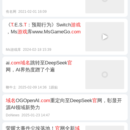
有名网
2021-02-01 16:09
《
T.
E.S
.T
：预期行为》Switch
游戏
，Ms
游戏
库www.MsGameGo
.com
Ms游戏库
2024-02-18 15:39
ai
.com域名
跳转至DeepSeek
官
网，AI界热度蹭了个遍
鞭牛士
2025-02-09 14:36
1跟贴
域名
OGOpenAI
.com
重定向至DeepSeek
官
网，彰显开
源AI领域新势力
DoNews
2025-01-23 14:47
荣耀大事件尘埃落地！
官
网全新
域