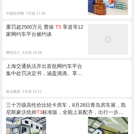
中国经济网
7天前 17:36
重罚超2500万元 曹操
T3
享道等12
家网约车平台被约谈
网经文汇
6天前 16:28
上海交通执法开出首批网约车平台
集中处罚决定书，涵盖滴滴、享
道、曹操、
T3
政法频道
5天前 15:11
三十万级高性价比轻卡房车，8月28日青岛房车展，凯
尼斯豪沃统帅
T3
标准版，全能上装配齐，出行一步到
位