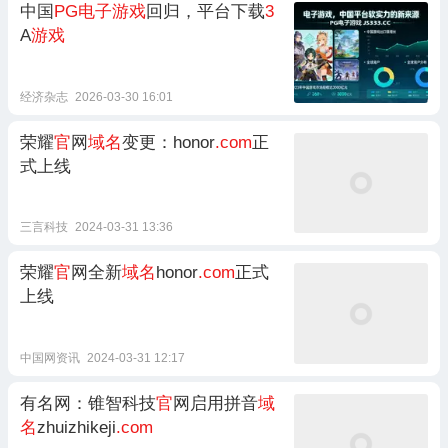
中国
PG电子游戏
回归，平台下载
3
A
游戏
经济杂志
2026-03-30 16:01
荣耀
官
网
域名
变更：honor
.com
正
式上线
三言科技
2024-03-31 13:36
荣耀
官
网全新
域名
honor
.com
正式
上线
中国网资讯
2024-03-31 12:17
有名网：锥智科技
官
网启用拼音
域
名
zhuizhikeji
.com