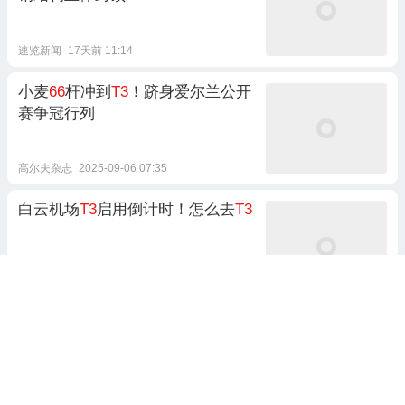
速览新闻
17天前 11:14
小麦
66
杆冲到
T3
！跻身爱尔兰公开
赛争冠行列
高尔夫杂志
2025-09-06 07:35
白云机场
T3
启用倒计时！怎么去
T3
新快报新闻
2025-10-25 12:15
4跟贴
海南精英赛丁文一
66
杆
T3
！释小龙
团队领先
高尔夫大师
2026-03-19 19:30