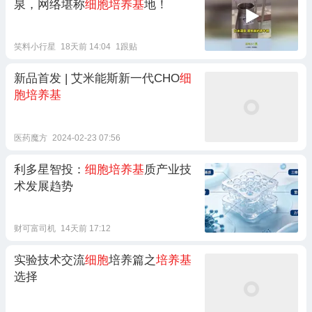
泉，网络堪称
细胞培养基
地！
笑料小行星
18天前 14:04
1跟贴
新品首发 | 艾米能斯新一代CHO
细
胞培养基
医药魔方
2024-02-23 07:56
利多星智投：
细胞培养基
质产业技
术发展趋势
财可富司机
14天前 17:12
实验技术交流
细胞
培养篇之
培养基
选择