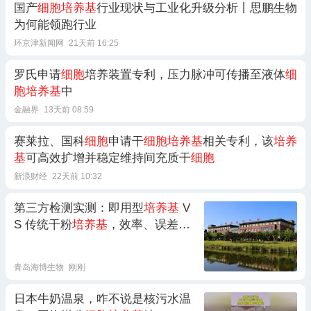
国产
细胞培养基
行业现状与工业化升级分析丨思鹏生物
为何能领跑行业
环京津新闻网
21天前 16:25
罗氏申请
细胞
培养装置专利，压力脉冲可传播至液体
细
胞培养基
中
金融界
13天前 08:59
赛莱拉、国科
细胞
申请干
细胞培养基
相关专利，该
培养
基
可高效扩增并稳定维持间充质干
细胞
新浪财经
22天前 10:32
第三方检测实测：即用型
培养基
V
S 传统干粉
培养基
，效率、误差、
成本全面对比
青岛海博生物
刚刚
日本牛奶温泉，咋不说是核污水温