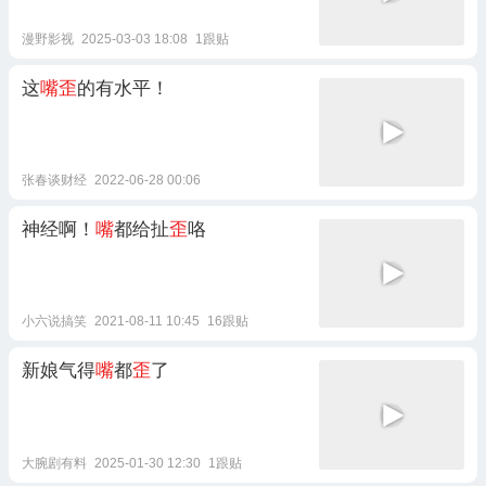
漫野影视
2025-03-03 18:08
1跟贴
这
嘴歪
的有水平！
张春谈财经
2022-06-28 00:06
神经啊！
嘴
都给扯
歪
咯
小六说搞笑
2021-08-11 10:45
16跟贴
新娘气得
嘴
都
歪
了
大腕剧有料
2025-01-30 12:30
1跟贴