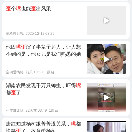
歪
个
嘴
也能
歪
出风采
单格聊影视
2025-12-12 08:29
他因
嘴歪
演了半辈子坏人，让人想
不到的是，他女儿是我们熟悉的她
空锅爱搞笑
前天 10:58
1跟贴
湖南农民发现千万只蜱虫，吓得
嘴
都
歪
了
小雯讲废话
22天前 03:49
1跟贴
唐红知道杨树跟菁菁没关系，
嘴
都
快笑
歪
了，故意酸杨树