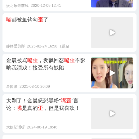
娱之乐最前线
2020-12-09 12:41
嘴
都被鱼钩勾
歪
了
静静爱剪影
2025-02-24 16:58
1跟贴
金晨被骂
嘴歪
，发飙回怼
嘴歪
不影
响我演戏！接受所有缺陷
星闻眼
2021-03-10 20:09
太刚了！金晨怒怼黑粉“
嘴歪
”言
论：
嘴
是真的
歪
，但是我喜欢！
大娱纪话呀
2024-06-19 19:46