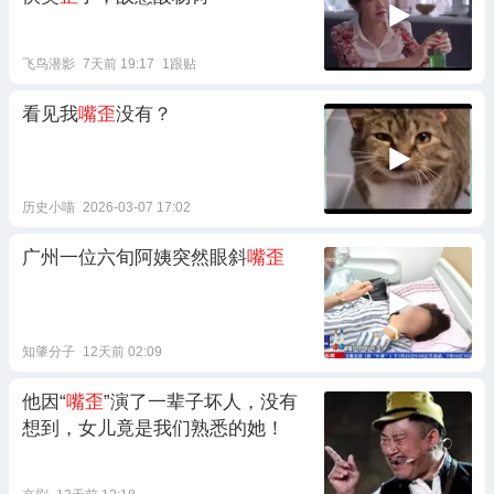
飞鸟潜影
7天前 19:17
1跟贴
看见我
嘴歪
没有？
历史小喵
2026-03-07 17:02
广州一位六旬阿姨突然眼斜
嘴歪
知肇分子
12天前 02:09
他因“
嘴歪
”演了一辈子坏人，没有
想到，女儿竟是我们熟悉的她！