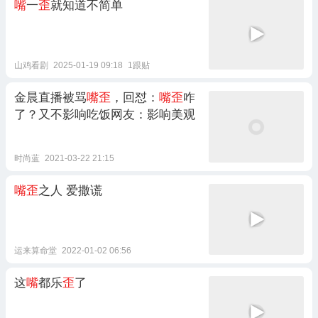
嘴
一
歪
就知道不简单
山鸡看剧
2025-01-19 09:18
1跟贴
金晨直播被骂
嘴歪
，回怼：
嘴歪
咋
了？又不影响吃饭网友：影响美观
时尚蓝
2021-03-22 21:15
嘴歪
之人 爱撒谎
运来算命堂
2022-01-02 06:56
这
嘴
都乐
歪
了