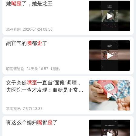
她
嘴歪
了，她是龙王
烧鸡看剧
2026-04-24 08:56
副官气的
嘴
都
歪
了
萌萌酱追剧
24天前 16:57
1跟贴
女子突然
嘴歪
一直当“面瘫”调理，
去医院一查才发现：血糖是正常人
的4倍
掌闻视讯
7天前 13:37
有这么个媳妇
嘴
都
歪
了