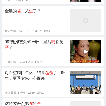
京剧
13天前 12:18
金晨的
嘴
，又
歪
了？
智识漂流
2025-12-07 23:02
6跟贴
997甄嬛被禁碎玉轩，皇后
嘴
都笑
歪
了
幻舞电影
6天前 16:23
1跟贴
对着空调口午休，结果
嘴歪
了！医
生：夏季贪凉小心面瘫
潇湘晨报
17天前 12:48
1跟贴
这特效差点把
嘴
笑
歪