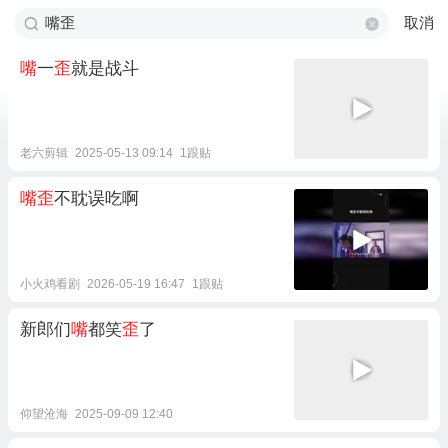
取消
嘴
一
歪
就是战斗
老六剪辑
2025-05-13 09:14
1跟贴
嘴歪
不耽误吃啊
小火鸡看剧
2026-05-19 16:47
1跟贴
新郎们
嘴
都笑
歪
了
仰望沧海
2025-09-09 12:40