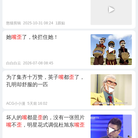
憨猫剪辑
2025-10-31 08:24
1跟贴
她
嘴歪
了，快拦住她！
白白白云
2026-07-08 08:45
为了集齐十万赞，英子
嘴
都
歪
了，
孔明却舒服的一匹
ACG小小漫
5天前 16:02
坏人的
嘴
都是
歪
的，没有一张照片
嘴
不
歪
，明星花式调侃杜旭东
嘴歪