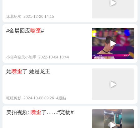
沐北纪实
2021-12-20 14:15
#金晨回应
嘴歪
#
小佰利聊天小能手
2022-10-04 18:44
她
嘴歪
了 她是龙王
旺旺剪影
2024-10-08 09:26
4跟贴
美拍视频:
嘴歪
了……#宠物#
美拍萌宠
2020-03-31 06:24