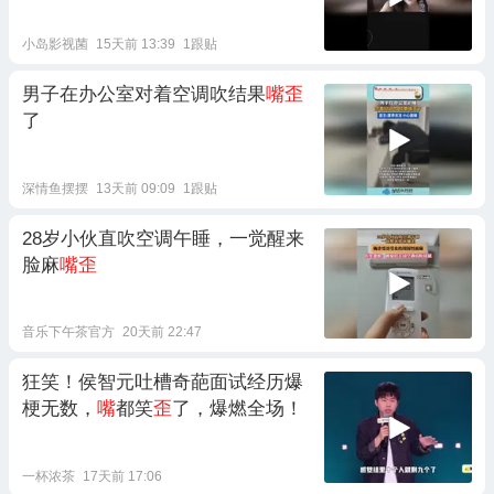
小岛影视菌
15天前 13:39
1跟贴
男子在办公室对着空调吹结果
嘴歪
了
深情鱼摆摆
13天前 09:09
1跟贴
28岁小伙直吹空调午睡，一觉醒来
脸麻
嘴歪
音乐下午茶官方
20天前 22:47
狂笑！侯智元吐槽奇葩面试经历爆
梗无数，
嘴
都笑
歪
了，爆燃全场！
一杯浓茶
17天前 17:06