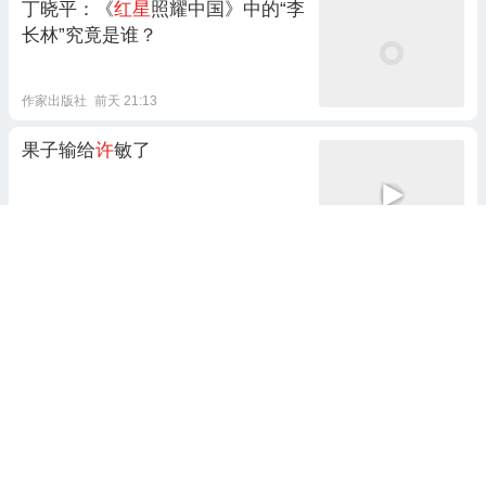
丁晓平：《
红星
照耀中国》中的“李
长林”究竟是谁？
作家出版社
前天 21:13
果子输给
许
敏了
恒苏
刚刚
1跟贴
许
妈大败青铜驴
春风自如
5天前 14:10
36跟贴
“致命”的能量理疗：我的妈妈，倒
在前往养生舱的路上丨
红星
深潜