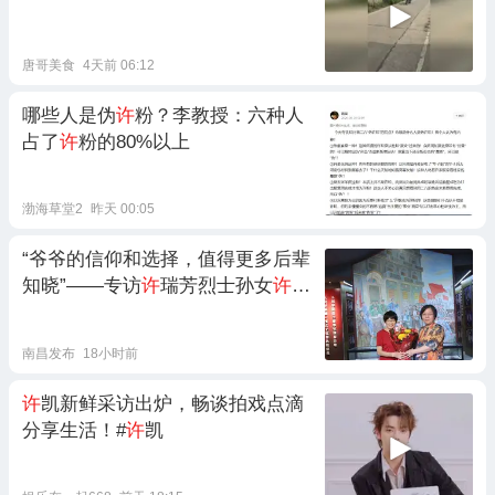
唐哥美食
4天前 06:12
哪些人是伪
许
粉？李教授：六种人
占了
许
粉的80%以上
渤海草堂2
昨天 00:05
“爷爷的信仰和选择，值得更多后辈
知晓”——专访
许
瑞芳烈士孙女
许
广
英
南昌发布
18小时前
许
凯新鲜采访出炉，畅谈拍戏点滴
分享生活！#
许
凯