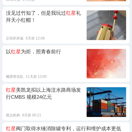
没见过竹知了，但是我玩过
红星
礼
拜天小红帽！
正经的米饭
5天前 12:06
以
红星
为炬，照青春前行
曦望突击队
11天前 13:05
红星
美凯龙拟以上海汶水路商场发
行CMBS 规模24亿元
观点机构
6天前 00:21
红星
阀门取得水锤消除罐专利，运行和维护成本更低