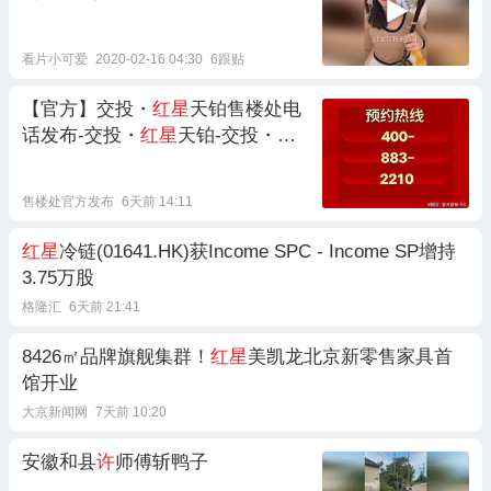
看片小可爱
2020-02-16 04:30
6跟贴
【官方】交投・
红星
天铂售楼处电
话发布-交投・
红星
天铂-交投・
红
星
天铂电话-户型-价格-地址-楼盘详
情
售楼处官方发布
6天前 14:11
红星
冷链(01641.HK)获Income SPC - Income SP增持
3.75万股
格隆汇
6天前 21:41
8426㎡品牌旗舰集群！
红星
美凯龙北京新零售家具首
馆开业
大京新闻网
7天前 10:20
安徽和县
许
师傅斩鸭子