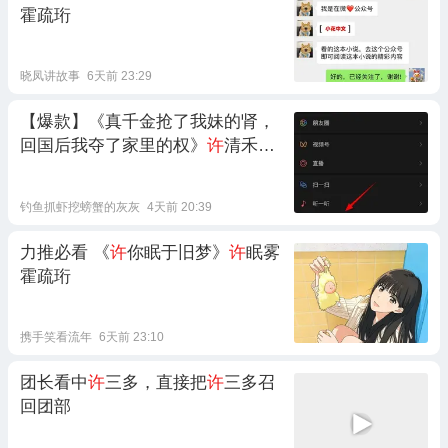
霍疏珩
晓凤讲故事
6天前 23:29
【爆款】《真千金抢了我妹的肾，
回国后我夺了家里的权》
许
清禾
许
晚乔
许
若宁
许
鸿山韩澜
钓鱼抓虾挖螃蟹的灰灰
4天前 20:39
力推必看 《
许
你眠于旧梦》
许
眠雾
霍疏珩
携手笑看流年
6天前 23:10
团长看中
许
三多，直接把
许
三多召
回团部