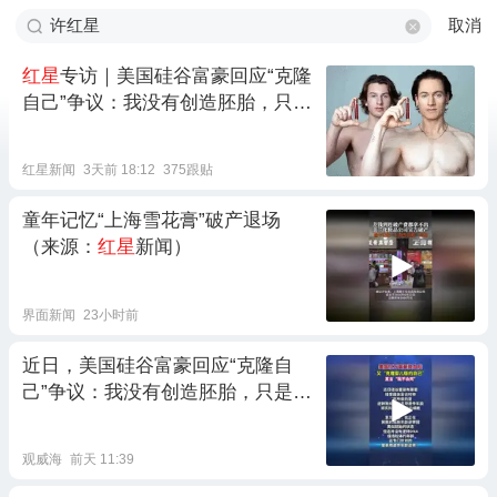
取消
红星
专访｜美国硅谷富豪回应“克隆
自己”争议：我没有创造胚胎，只是
逆转了细胞年龄
红星新闻
3天前 18:12
375跟贴
童年记忆“上海雪花膏”破产退场
（来源：
红星
新闻）
界面新闻
23小时前
近日，美国硅谷富豪回应“克隆自
己”争议：我没有创造胚胎，只是逆
转了细胞年龄。（
红星
新闻）
观威海
前天 11:39