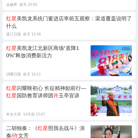
金融界
前天 20:55
红星
美凯龙系统门窗进店率前五观察：渠道覆盖说明了
什么
湛江日报
前天 15:36
红星
美凯龙江北新区商场“直降1
0%”释放消费新活力
消费日报
前天 10:21
红星
闪耀映初心 长征精神励前行—
红星
国防教育讲师团
许
玉亭宣讲
冬生大哥
14天前 15:07
二胡独奏：《
红星
照我去战斗》演
奏/
许
文芳