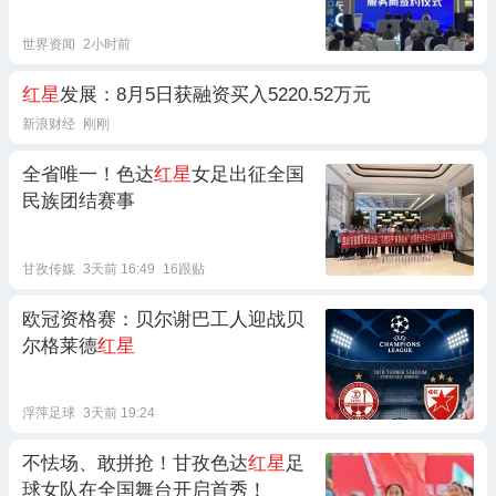
世界资闻
2小时前
红星
发展：8月5日获融资买入5220.52万元
新浪财经
刚刚
全省唯一！色达
红星
女足出征全国
民族团结赛事
甘孜传媒
3天前 16:49
16跟贴
欧冠资格赛：贝尔谢巴工人迎战贝
尔格莱德
红星
浮萍足球
3天前 19:24
不怯场、敢拼抢！甘孜色达
红星
足
球女队在全国舞台开启首秀！