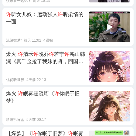
娱乐在一起668
前天 18:15
许
昕女儿奴：运动强人
许
昕柔情的
一面
流绪微梦f
前天 11:02
4跟贴
爆火
许
清禾
许
晚乔
许
若宁
许
鸿山韩
澜《真千金抢了我妹的肾，回国后
我夺了家里的权》
优优听世界
4天前 22:13
爆火
许
眠雾霍疏珩《
许
你眠于旧
梦》
嘻嘻拆盲盒
5天前 00:17
【爆款】《
许
你眠于旧梦》
许
眠雾