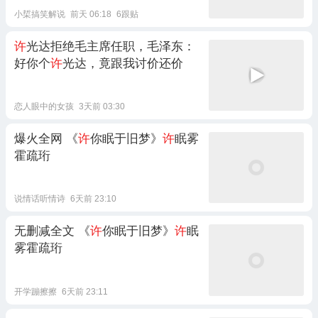
小梊搞笑解说
前天 06:18
6跟贴
许
光达拒绝毛主席任职，毛泽东：
好你个
许
光达，竟跟我讨价还价
恋人眼中的女孩
3天前 03:30
爆火全网 《
许
你眠于旧梦》
许
眠雾
霍疏珩
说情话听情诗
6天前 23:10
无删减全文 《
许
你眠于旧梦》
许
眠
雾霍疏珩
开学蹦擦擦
6天前 23:11