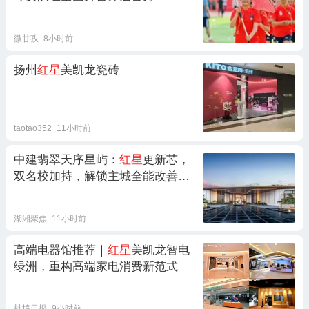
微甘孜
8小时前
扬州
红星
美凯龙瓷砖
taotao352
11小时前
中建翡翠天序星屿：
红星
更新芯，
双名校加持，解锁主城全能改善人
居！
湖湘聚焦
11小时前
高端电器馆推荐｜
红星
美凯龙智电
绿洲，重构高端家电消费新范式
蚌埠日报
9小时前