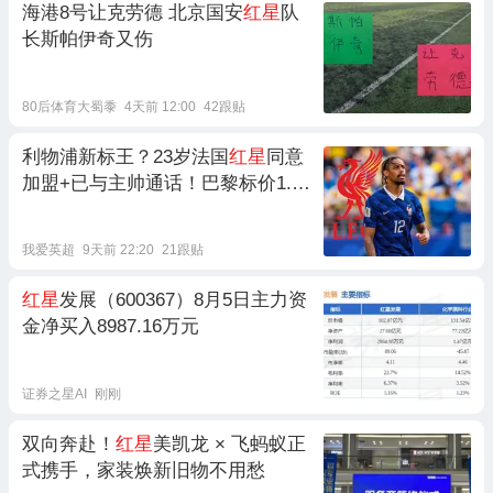
海港8号让克劳德 北京国安
红星
队
长斯帕伊奇又伤
80后体育大蜀黍
4天前 12:00
42跟贴
利物浦新标王？23岁法国
红星
同意
加盟+已与主帅通话！巴黎标价1.7
亿
我爱英超
9天前 22:20
21跟贴
红星
发展（600367）8月5日主力资
金净买入8987.16万元
证券之星AI
刚刚
双向奔赴！
红星
美凯龙 × 飞蚂蚁正
式携手，家装焕新旧物不用愁