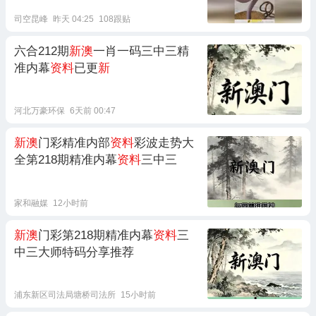
司空昆峰
昨天 04:25
108跟贴
六合212期
新澳
一肖一码三中三精
准内幕
资料
已更
新
河北万豪环保
6天前 00:47
新澳
门彩精准内部
资料
彩波走势大
全第218期精准内幕
资料
三中三
家和融媒
12小时前
新澳
门彩第218期精准内幕
资料
三
中三大师特码分享推荐
浦东新区司法局塘桥司法所
15小时前