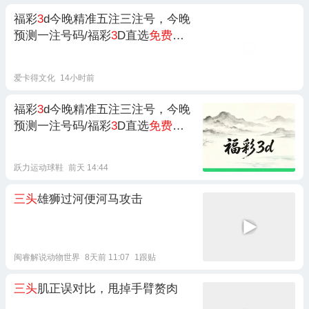
福彩
3
d今晚精准五注三注号，今晚
预测一注号码/福彩
3
D直选
免费
精
准
资料
推荐
爱卡得文化
14小时前
福彩
3
d今晚精准五注三注号，今晚
预测一注号码/福彩
3
D直选
免费
精
准
资料
推荐/福彩
3
D今日专家推荐
免费
跃力运动球鞋
前天 14:44
三头
雄狮过河便河马攻击
闽睿解说动物世界
8天前 11:07
1跟贴
三头
肌正误对比，甩掉手臂赘肉