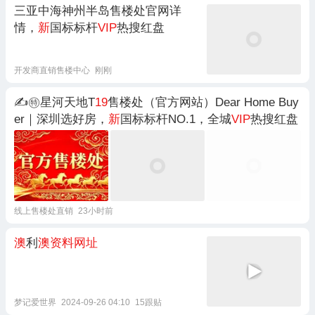
三亚中海神州半岛售楼处官网详
情，
新
国标标杆
VIP
热搜红盘
开发商直销售楼中心
刚刚
✍㊕星河天地T
19
售楼处（官方网站）Dear Home Buy
er｜深圳选好房，
新
国标标杆NO.1，全城
VIP
热搜红盘
线上售楼处直销
23小时前
澳
利
澳资料网址
梦记爱世界
2024-09-26 04:10
15跟贴