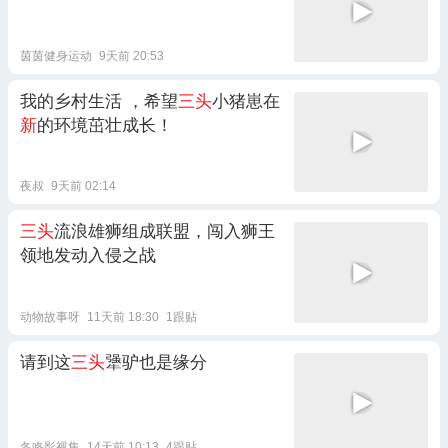
茵茵健身运动
9天前 20:53
我的乡村生活 ，希望
三头
小猪崽在
新
的环境茁壮成长！
夜叔
9天前 02:14
三头
流浪雄狮组成联盟，闯入狮王
领地发动入侵之战
动物故事呀
11天前 18:30
1跟贴
请到这
三头
犟驴也是缘分
冬咚影视集
14天前 10:13
4跟贴