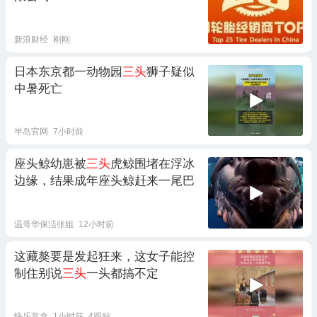
新浪财经
刚刚
日本东京都一动物园
三头
狮子疑似
中暑死亡
半岛官网
7小时前
座头鲸幼崽被
三头
虎鲸围堵在浮冰
边缘，结果成年座头鲸赶来一尾巴
温哥华保洁张姐
12小时前
这藏獒要是发起狂来，这女子能控
制住别说
三头
一头都搞不定
快乐盲盒
1小时前
4跟贴