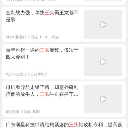
金刚战力强，单挑
三头
霸王龙都不
是事
VOVO爱看剧
10天前 13:20
1跟贴
百年难得一遇的
三头
流弊，仅次于
四大金刚！
阿乐不会拉花
8天前 03:12
司机看导航走错了路，却意外碰到
摔倒的放牛人，
三头
牛正在拦车求
助路人
星沙时报
9天前 16:54
广东润星科技申请结构紧凑的
三头
钻攻机专利，提高设