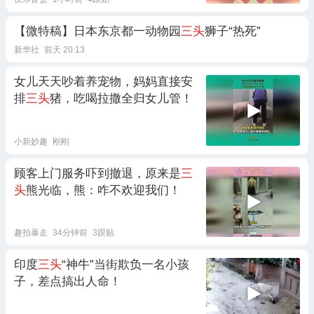
【微特稿】日本东京都一动物园
三头
狮子“热死”
新华社
前天 20:13
女儿天天吵着养宠物，妈妈直接安
排
三头
猪，吃喝拉撒全归女儿管！
小新妙趣
刚刚
顾客上门服务吓到撤退，原来是
三
头
熊光临，熊：咋不欢迎我们！
趣拍暴走
34分钟前
3跟贴
印度
三头
“神牛”当街欺负一名小孩
子，差点搞出人命！