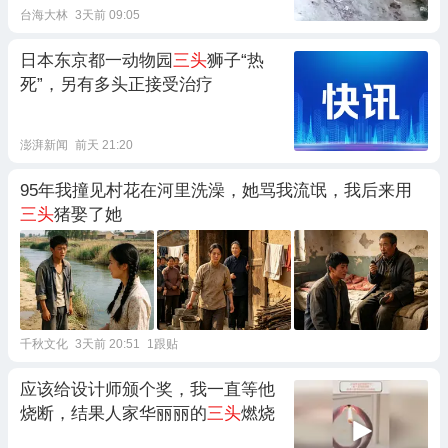
台海大林
3天前 09:05
日本东京都一动物园
三头
狮子“热
死”，另有多头正接受治疗
澎湃新闻
前天 21:20
95年我撞见村花在河里洗澡，她骂我流氓，我后来用
三头
猪娶了她
千秋文化
3天前 20:51
1跟贴
应该给设计师颁个奖，我一直等他
烧断，结果人家华丽丽的
三头
燃烧