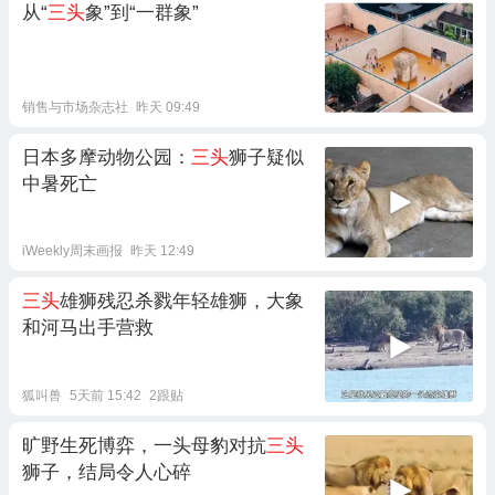
从“
三头
象”到“一群象”
销售与市场杂志社
昨天 09:49
日本多摩动物公园：
三头
狮子疑似
中暑死亡
iWeekly周末画报
昨天 12:49
三头
雄狮残忍杀戮年轻雄狮，大象
和河马出手营救
狐叫兽
5天前 15:42
2跟贴
旷野生死博弈，一头母豹对抗
三头
狮子，结局令人心碎