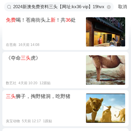
取消
免费
喝！苍南街头上
新
！共
36
处
在苍南
16天前 14:08
《夺命
三头
虎》
数艺社
4天前 10:20
12跟贴
三头
狮子，掏野猪洞，吃野猪
臭宝动物
5天前 12:17
1跟贴