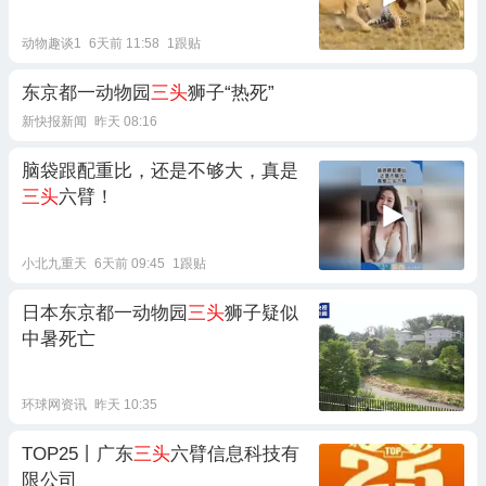
动物趣谈1
6天前 11:58
1跟贴
东京都一动物园
三头
狮子“热死”
新快报新闻
昨天 08:16
脑袋跟配重比，还是不够大，真是
三头
六臂！
小北九重天
6天前 09:45
1跟贴
日本东京都一动物园
三头
狮子疑似
中暑死亡
环球网资讯
昨天 10:35
TOP25丨广东
三头
六臂信息科技有
限公司