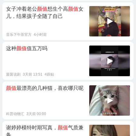
女子冲着老公
颜值
想生个高
颜值
女
儿，结果孩子全随了自己
音乐下午茶官方
4小时前
这种
颜值
值五万吗
茵茵说剧
3天前 13:51
4跟贴
颜值
最漂亮的几种猫，喜欢哪只呢
科普动物汇
3天前 00:00
谢婷婷模特时期写真，
颜值
气质兼
备