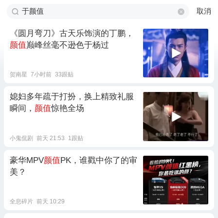
取消
《圆月弯刀》古天乐饰演的丁鹏，
颜值
巅峰丝毫不逊色于杨过
贺南星
7小时前
33跟贴
媳妇多年疏于打扮，换上精致礼服
瞬间，
颜值
惊艳全场
小鬼侃剧
前天 21:53
1跟贴
豪华MPV
颜值
PK，谁戳中你了的审
美？
全息碎片
前天 10:29