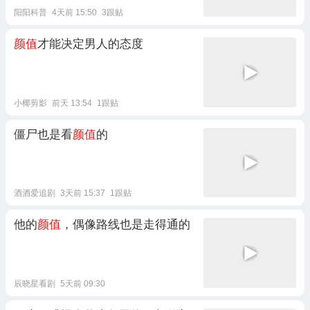
阳阳科普
4天前 15:50
3跟贴
颜值
才能决定男人的态度
小椰剪影
前天 13:54
1跟贴
僵尸也是看
颜值
的
酒酒爱追剧
3天前 15:37
1跟贴
他的
颜值
，偶像路线也是走得通的
辰晓星看剧
5天前 09:30