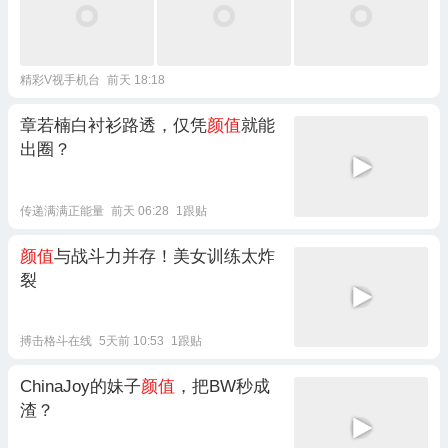
精彩V视手机台
前天 18:18
章若楠白衬衫路透，仅凭
颜值
就能
出圈？
传递满满正能量
前天 06:28
1跟贴
颜值
与战斗力并存！美女训练太炸
裂
搏击格斗在线
5天前 10:53
1跟贴
ChinaJoy的妹子
颜值
，把BW秒成
渣？