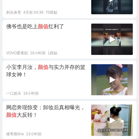
刺头体育
4天前 04:36
70跟贴
佛爷也是吃上
颜值
红利了
VOVO爱看剧
16小时前
1跟贴
小宝李月汝，
颜值
与实力并存的篮
球女神！
一口娱乐
18小时前
网恋奔现惊变：卸妆后真相曝光，
颜值
大反转！
难寄期许w
13小时前