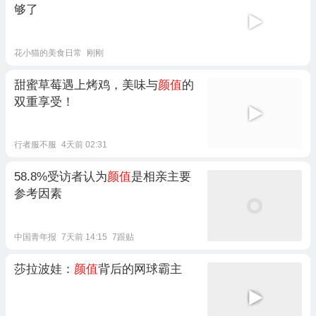
够了
花小猫的美食日常
刚刚
甜蜜草莓遇上烤鸡，美味与
颜值
的
双重享受！
行者服不服
4天前 02:31
58.8%受访者认为
颜值
是相亲主要
参考因素
中国青年报
7天前 14:15
7跟贴
莎拉波娃：
颜值
背后的网球霸主