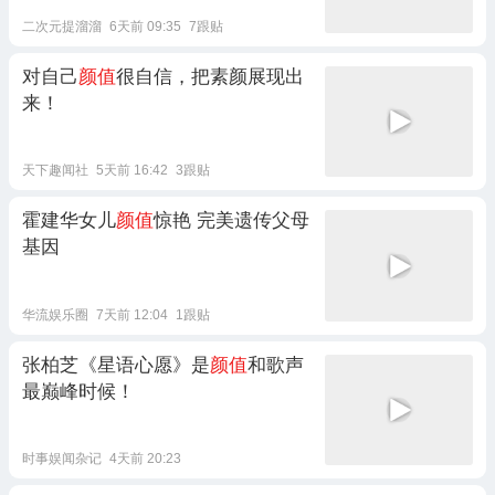
二次元提溜溜
6天前 09:35
7跟贴
对自己
颜值
很自信，把素颜展现出
来！
天下趣闻社
5天前 16:42
3跟贴
霍建华女儿
颜值
惊艳 完美遗传父母
基因
华流娱乐圈
7天前 12:04
1跟贴
张柏芝《星语心愿》是
颜值
和歌声
最巅峰时候！
时事娱闻杂记
4天前 20:23