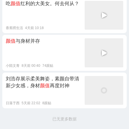
吃
颜值
红利的大美女。何去何从？
香蕉唠生活
4天前 10:18
颜值
与身材并存
小陌文青
8天前 00:40
74跟贴
刘浩存展示柔美舞姿，素颜自带清
新少女感，身材
颜值
再度封神
日落于西
5天前 22:02
8跟贴
已无更多数据