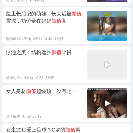
酷小子玩体彩
14小时前
脸上长胎记的萌娃，长大后被
颜值
震惊，功劳全在妈妈
颜值
高
滑稽幽默小天地
4天前 14:49
1跟贴
泳池之美：结构远胜
颜值
比拼
杨柳心月z
4天前 10:24
3跟贴
女人身材
颜值
超级顶，没有之一
盒子酸奶
4天前 23:12
女生20秒爱上足球？C罗的
颜值
就