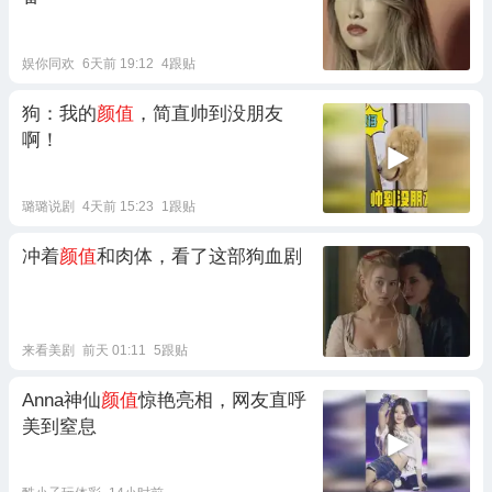
娱你同欢
6天前 19:12
4跟贴
狗：我的
颜值
，简直帅到没朋友
啊！
璐璐说剧
4天前 15:23
1跟贴
冲着
颜值
和肉体，看了这部狗血剧
来看美剧
前天 01:11
5跟贴
Anna神仙
颜值
惊艳亮相，网友直呼
美到窒息