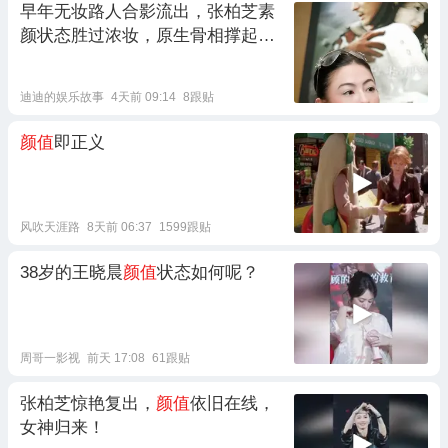
早年无妆路人合影流出，张柏芝素
颜状态胜过浓妆，原生骨相撑起
颜
值
底气
迪迪的娱乐故事
4天前 09:14
8跟贴
颜值
即正义
风吹天涯路
8天前 06:37
1599跟贴
38岁的王晓晨
颜值
状态如何呢？
周哥一影视
前天 17:08
61跟贴
张柏芝惊艳复出，
颜值
依旧在线，
女神归来！