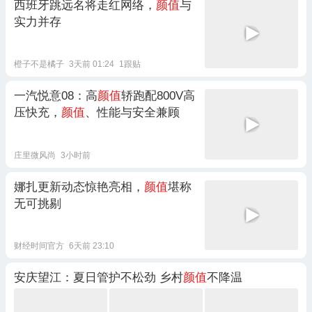
西班牙跳远名将走红网络，
颜值
与
实力并存
橙子不是橘子
3天前 01:24
1跟贴
一汽悦意08：高
颜值
轿跑配800V高
压快充，
颜值
、性能与安全兼顾
庄里微风尚
3小时前
娜扎更新动态惊艳亮相，
颜值
堪称
无可挑剔
财经时间官方
6天前 23:10
安庆望江：夏日管护不松劲 乡村
颜值
不降温