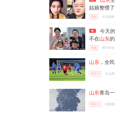
姑娘整懵了
视频
生活新鲜
今天的
不在
山东
的
视频
椰子唠生
山东
，全民
网易号
大众网
山东
青岛一
网易号
轮胎国