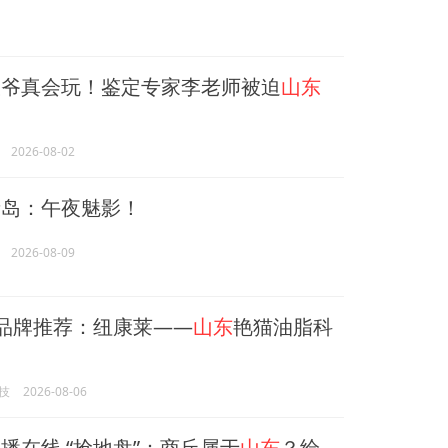
大爷真会玩！鉴定专家李老师被迫
山东
2026-08-02
青岛：午夜魅影！
2026-08-09
”品牌推荐：纽康莱——
山东
艳猫油脂科
技
2026-08-06
播在线 “抢地盘”：商丘属于
山东
？给