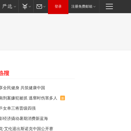
登录
注册免费邮箱
享全民健身 共筑健康中国
南刑案嫌犯被抓 逃窜时伤害多人
新
乒女单三将晋级四强
影经济撬动暑期消费新蓝海
克·艾伦退出斯诺克中国公开赛