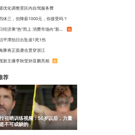
疆优化调整景区内自驾服务费
四休三，但降薪1000元，你接受吗？
夏日经济乘“热”而上 消费市场向“新”而行
热
侣平潭拍日出坠崖1死1伤
海豚将正面袭击贯穿浙江
视新主播李秋莹孙亚鹏亮相
新
推荐
拉祖晒训练视频：50岁以后，力量
是不可或缺的