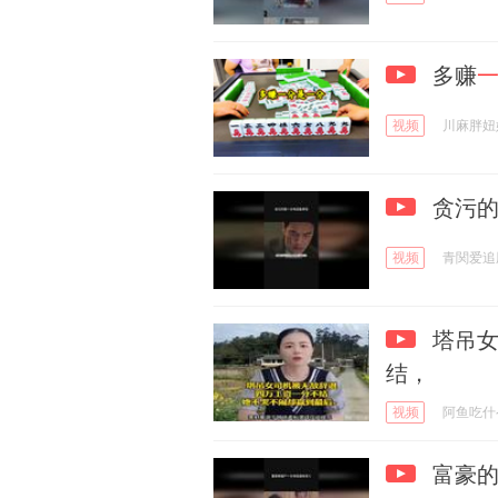
多赚
视频
川麻胖妞
贪污的
视频
青関爱追
塔吊女
结，
视频
阿鱼吃什
富豪的