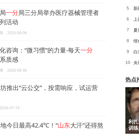
新
5
局
一分
局三分局举办医疗器械管理者
上
6
列活动
7
闻
2026-08-06
情
8
化咨询：“微习惯”的力量-每天
一分
白
9
系质感
央
10
博
2026-08-06
热点
坊推出“云公交”，按需响应，试运营
2026-07-19
1
利扎
地今日最高42.4℃！“
山东
大汗”还得熬
2
训练
3