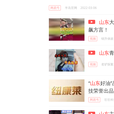
网易号
半岛官网
2022-03-06
山东
飙方言！
视频
锦升体娱
山东
视频
老驴探案
“
山东
好油
技荣誉出品
网易号
壮壮科
山东
主