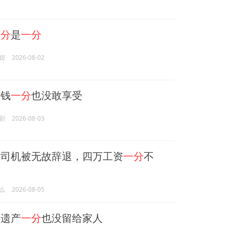
一分
是
一分
妞
2026-08-02
钱
一分
也没敢享受
剧
2026-08-03
司机被无故辞退，四万工资
一分
不
么
2026-08-05
遗产
一分
也没留给家人