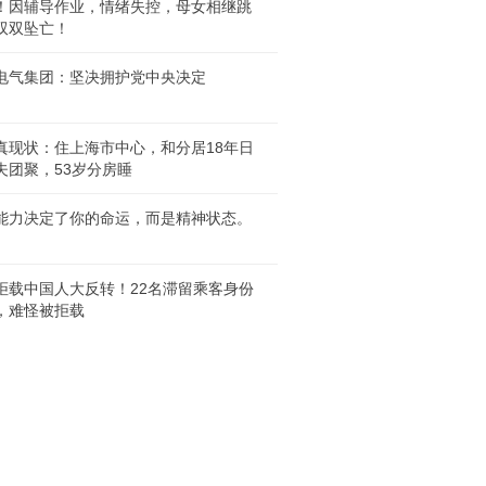
！因辅导作业，情绪失控，母女相继跳
双双坠亡！
电气集团：坚决拥护党中央决定
真现状：住上海市中心，和分居18年日
夫团聚，53岁分房睡
能力决定了你的命运，而是精神状态。
拒载中国人大反转！22名滞留乘客身份
，难怪被拒载