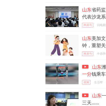
山东
省药监
代表沙龙系
网易号
闪电新
山东
美加文
钟，重塑关
网易号
中原学
山东
潍
一分
钱乘车
视频
生活帮
山东
一
三天……