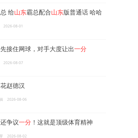
总 给
山东
霸总配合
山东
版普通话 哈哈
2026-08-01
先接住网球，对手大度让出
一分
2026-08-07
没花赵德汉
辑
2026-08-06
还争议
一分
！这就是顶级体育精神
芽
2026-08-02