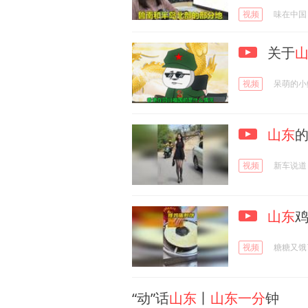
视频
味在中国
关于
视频
呆萌的小
山东
视频
新车说道
山东
视频
糖糖又饿
“动”话
山东
丨
山东一分
钟