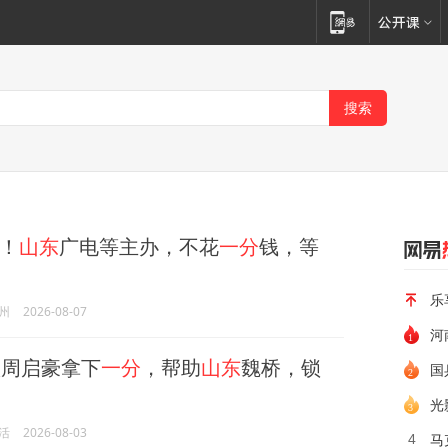
！
山东
广电等主办，不花
一分
钱，等
乐
州
2026-08-07
河
周启豪拿下
一分
，帮助
山东
魏桥，锁
国
光
活
2026-08-03
马
4