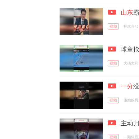
山东
霸
视频
林欢喜耶
球童抢
视频
大橘大利
一分
视频
傻姑娘剪
主动归
视频
一颗绿豆