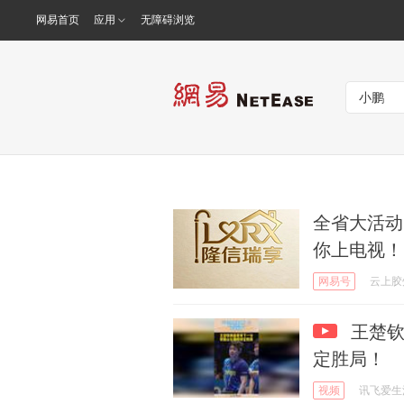
网易首页
应用
无障碍浏览
全省大活动
你上电视！
网易号
云上胶
王楚钦
定胜局！
视频
讯飞爱生