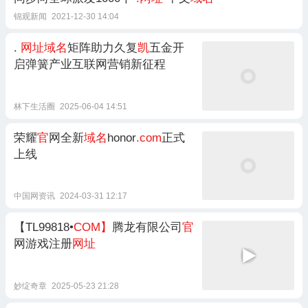
锦观新闻
2021-12-30 14:04
.
网址域名
矩阵助力久复
凯
五金开
启弹簧产业互联网营销新征程
林下生活圈
2025-06-04 14:51
荣耀
官
网全新
域名
honor
.com
正式
上线
中国网资讯
2024-03-31 12:17
【TL99818•
COM】
腾龙有限公司
官
网游戏注册
网址
妙绽奇章
2025-05-23 21:28