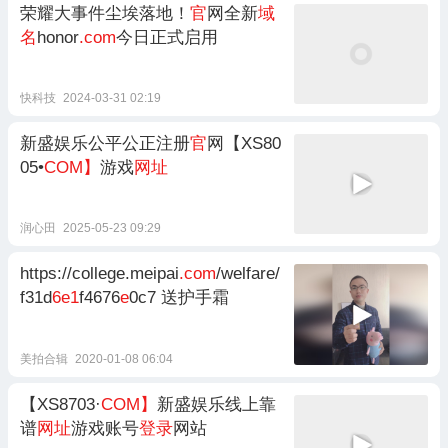
荣耀大事件尘埃落地！
官
网全新
域
名
honor
.com
今日正式启用
快科技
2024-03-31 02:19
新盛娱乐公平公正注册
官
网【XS80
05•
COM】
游戏
网址
润心田
2025-05-23 09:29
https://college.meipai
.com
/welfare/
f31d
6e1
f4676
e
0c7 送护手霜
美拍合辑
2020-01-08 06:04
【XS8703·
COM】
新盛娱乐线上靠
谱
网址
游戏账号
登录
网站