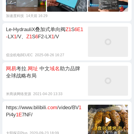
加速度科技
14天前 16:29
Le-HydrauliX叠加式单向阀
Z1
S
6E1
-
LX
1
/V、
Z1
S
6
F2-LX
1
/V
佰业机电BEUEC
2025-08-26 16:27
网易
考拉
.网址
中文
域名
助力品牌
全球战略布局
米商谈网络资源
2021-04-20 13:33
https://www.bilibili
.com
/video/BV
1
Pi4y
1E
7NF/
太阳探店Plus
2020-09-23 18:09