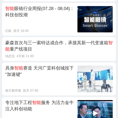
智能
眼镜行业周报(07.28 - 08.04) :
科技创投潮
亿欧
前天 16:45
豪森首次与三一索特达成合作，承接其新一代变速箱
智
能
量产线项目
动态宝
4天前 11:30
具身
智能
赛道 天河广棠科创城按下
“加速键”
南方都市报
前天 07:40
专注地下工程
智能
服务 为活力金牛
注入科创动能