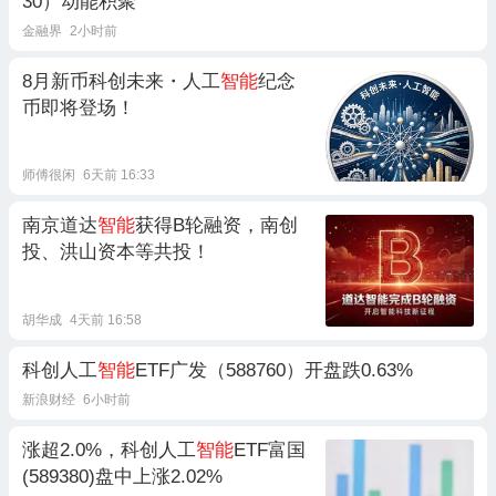
30）动能积聚
金融界
2小时前
8月新币科创未来・人工
智能
纪念
币即将登场！
师傅很闲
6天前 16:33
南京道达
智能
获得B轮融资，南创
投、洪山资本等共投！
胡华成
4天前 16:58
科创人工
智能
ETF广发（588760）开盘跌0.63%
新浪财经
6小时前
涨超2.0%，科创人工
智能
ETF富国
(589380)盘中上涨2.02%