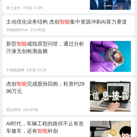
掌上金牛
3天前 11:05
主动优化业务结构 杰创
智能
集中资源冲刺AI算力赛道
华南财经Plus
23小时前
新型
智能
戒指原型问世，通过分析
汗液无创检测血糖
中国能源网
8天前 15:19
杰创
智能
完成股份回购，耗资约29
96万元
雷达财经
19小时前
AI时代，车辆工程的路径不止有造
车修车，还有
智能
科创