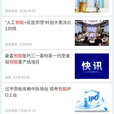
界面新闻
3天前 09:55
“人工
智能
+应急管理”科创大赛决出
120强
速览新闻
22分钟前
豪森
智能
签约三一索特新一代变速
箱
智能
量产线项目
财闻
4天前 09:26
过半营收依赖中际旭创 猎奇
智能
IP
O上会
北京商报
7天前 01:10