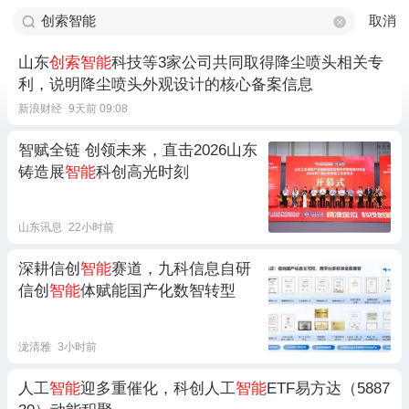
取消
山东
创索智能
科技等3家公司共同取得降尘喷头相关专
利，说明降尘喷头外观设计的核心备案信息
新浪财经
9天前 09:08
智赋全链 创领未来，直击2026山东
铸造展
智能
科创高光时刻
山东讯息
22小时前
深耕信创
智能
赛道，九科信息自研
信创
智能
体赋能国产化数智转型
泷清雅
3小时前
人工
智能
迎多重催化，科创人工
智能
ETF易方达（5887