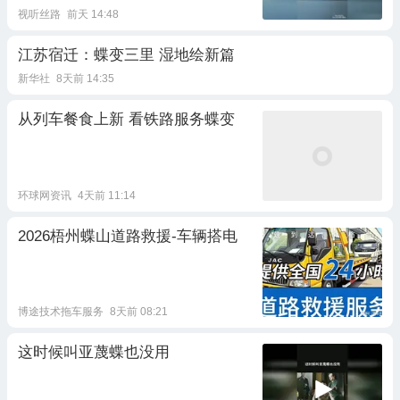
视听丝路
前天 14:48
江苏宿迁：蝶变三里 湿地绘新篇
新华社
8天前 14:35
从列车餐食上新 看铁路服务蝶变
环球网资讯
4天前 11:14
2026梧州蝶山道路救援-车辆搭电
博途技术拖车服务
8天前 08:21
这时候叫亚蔑蝶也没用