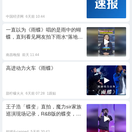
中国经济网
6天前 10:44
一直以为《雨蝶》唱的是雨中的蝴
蝶，直到看见网友拍下雨水“落地成
蝶”
南昌晚报
前天 11:44
高进动力火车《雨蝶》
甜柠檬火火
6天前 07:28
1跟贴
王子浩「蝶变」直拍，魔力sir家族
巡演现场记录，R&B版的蝶变，超
级好听
娱罐头canned
5天前 20:42