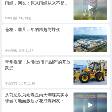
雨蝶，网友：原来雨蝶从来不是蝴
蝶，是转瞬即逝的水花
蚌埠日报
14小时前
苍梧：非凡五年的跨越与蝶变
金台资讯
前天 21:57
青州蝶变：从“制造”到“品牌”的开放
跃迁
半岛官网
5天前 11:26
从前总以为雨蝶是雨天蝴蝶其实水
珠砸向地面溅起水花成蝶网友：难
怪老歌能火 太有那个感觉了