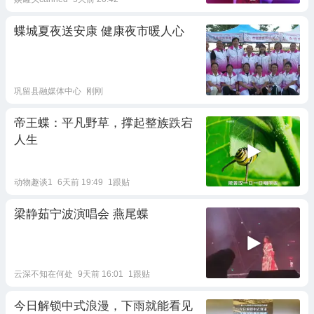
蝶城夏夜送安康 健康夜市暖人心
巩留县融媒体中心
刚刚
帝王蝶：平凡野草，撑起整族跌宕
人生
动物趣谈1
6天前 19:49
1跟贴
梁静茹宁波演唱会 燕尾蝶
云深不知在何处
9天前 16:01
1跟贴
今日解锁中式浪漫，下雨就能看见