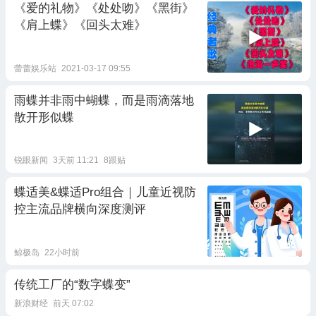
《爱的礼物》《处处吻》《黑街》
《肩上蝶》《回头太难》
蕾蕾娱乐站
2021-03-17 09:55
雨蝶并非雨中蝴蝶，而是雨滴落地
散开形似蝶
锐眼新闻
3天前 11:21
8跟贴
蝶适美&蝶适Pro组合｜儿童近视防
控主流品牌横向深度测评
鲸极岛
22小时前
传统工厂的“数字蝶变”
新浪财经
前天 07:02