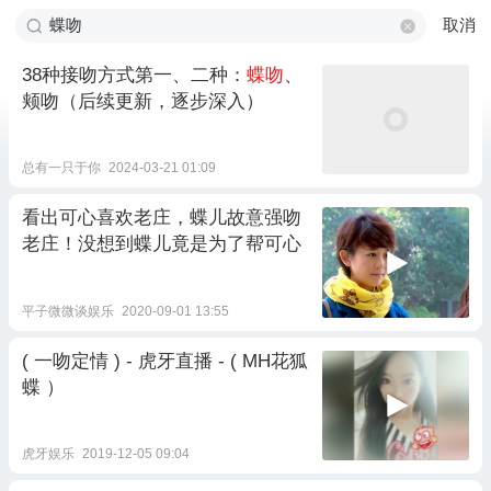
取消
38种接吻方式第一、二种：
蝶吻
、
颊吻（后续更新，逐步深入）
总有一只于你
2024-03-21 01:09
看出可心喜欢老庄，蝶儿故意强吻
老庄！没想到蝶儿竟是为了帮可心
平子微微谈娱乐
2020-09-01 13:55
( 一吻定情 ) - 虎牙直播 - ( MH花狐
蝶 ）
虎牙娱乐
2019-12-05 09:04