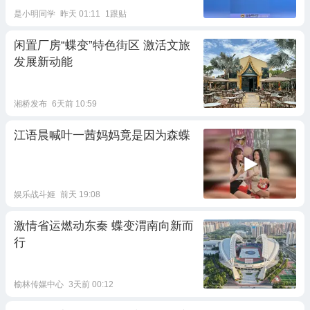
是小明同学
昨天 01:11
1跟贴
闲置厂房“蝶变”特色街区 激活文旅
发展新动能
湘桥发布
6天前 10:59
江语晨喊叶一茜妈妈竟是因为森蝶
娱乐战斗姬
前天 19:08
激情省运燃动东秦 蝶变渭南向新而
行
榆林传媒中心
3天前 00:12