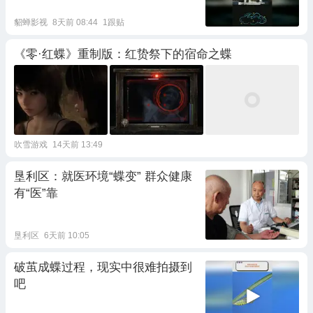
貂蝉影视
8天前 08:44
1跟贴
《零·红蝶》重制版：红贽祭下的宿命之蝶
吹雪游戏
14天前 13:49
垦利区：就医环境“蝶变” 群众健康
有“医”靠
垦利区
6天前 10:05
破茧成蝶过程，现实中很难拍摄到
吧