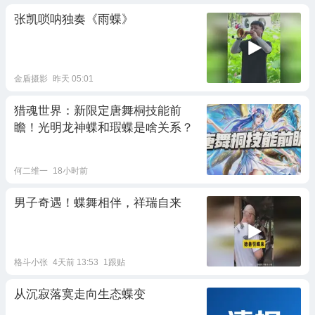
张凯唢呐独奏《雨蝶》
金盾摄影
昨天 05:01
猎魂世界：新限定唐舞桐技能前
瞻！光明龙神蝶和瑕蝶是啥关系？
何二维一
18小时前
男子奇遇！蝶舞相伴，祥瑞自来
格斗小张
4天前 13:53
1跟贴
从沉寂落寞走向生态蝶变