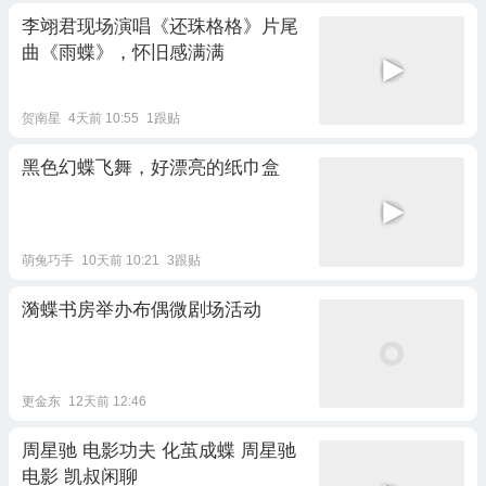
李翊君现场演唱《还珠格格》片尾
曲《雨蝶》，怀旧感满满
贺南星
4天前 10:55
1跟贴
黑色幻蝶飞舞，好漂亮的纸巾盒
萌兔巧手
10天前 10:21
3跟贴
漪蝶书房举办布偶微剧场活动
更金东
12天前 12:46
周星驰 电影功夫 化茧成蝶 周星驰
电影 凯叔闲聊