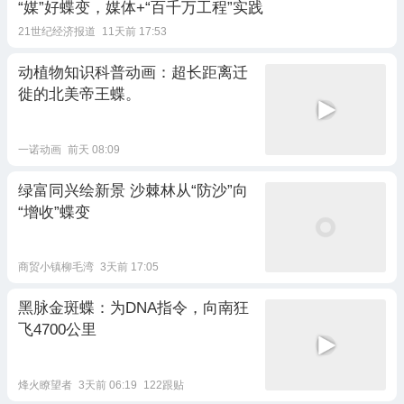
“媒”好蝶变，媒体+“百千万工程”实践
21世纪经济报道
11天前 17:53
动植物知识科普动画：超长距离迁
徙的北美帝王蝶。
一诺动画
前天 08:09
绿富同兴绘新景 沙棘林从“防沙”向
“增收”蝶变
商贸小镇柳毛湾
3天前 17:05
黑脉金斑蝶：为DNA指令，向南狂
飞4700公里
烽火瞭望者
3天前 06:19
122跟贴