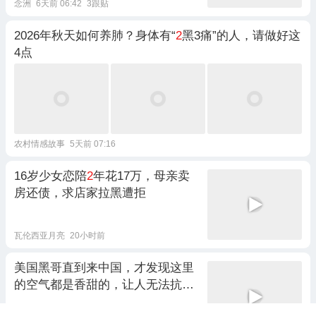
念洲
6天前 06:42
3跟贴
2026年秋天如何养肺？身体有“
2
黑3痛”的人，请做好这
4点
农村情感故事
5天前 07:16
16岁少女恋陪
2
年花17万，母亲卖
房还债，求店家拉黑遭拒
瓦伦西亚月亮
20小时前
美国黑哥直到来中国，才发现这里
的空气都是香甜的，让人无法抗拒
（
2
）