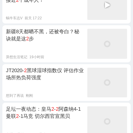
接近
2
个成年人！
蜗牛车志V
前天 17:22
新疆8天都晒不黑，还被夸白？秘
诀就是这
2
步
异想生活笔记
19小时前
JT2020-
2
黑球湿球指数仪 评估作业
场所热负荷强度
想到了再说
刚刚
足坛一夜动态：皇马
2
-
2
阿森纳4-1
曼联
2
-1马竞 切尔西官宣黑贝