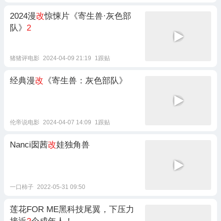
2024漫
改
惊悚片《寄生兽·灰色部
队》
2
猪猪评电影
2024-04-09 21:19
1跟贴
经典漫
改
《寄生兽：灰色部队》
伦帝说电影
2024-04-07 14:09
1跟贴
Nanci囡茜
改
娃独角兽
一口柿子
2022-05-31 09:50
莲花FOR ME黑科技尾翼，下压力