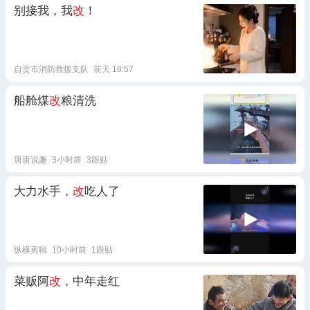
别接我，我
改
！
自贡市消防救援支队
前天 18:57
船舱煤
改
粮清洗
唐唐说趣
3小时前
3跟贴
大力水手，
改
吃人了
纵横剪辑
10小时前
1跟贴
菜贩阿
改
，中年走红