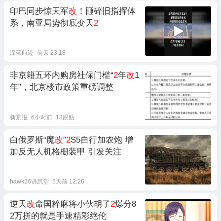
印巴同步惊天军
改
！砸碎旧指挥体
系，南亚局势彻底变天
2
深蓝航迹
前天 23:18
非京籍五环内购房社保门槛“
2
年
改
1
年”，北京楼市政策重磅调整
新京报
6小时前
13跟贴
白俄罗斯“魔
改
”
2
S5自行加农炮 增
加反无人机格栅装甲 引发关注
hawk26讲武堂
5天前 12:26
逆天
改
命国粹麻将小伙胡了
2
爆分8
2万拼的就是手速精彩绝伦