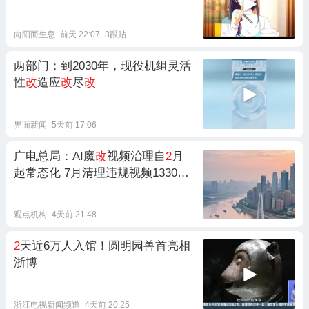
向阳而生息
前天 22:07
3跟贴
两部门：到2030年，现役机组灵活
性
改
造应
改
尽
改
界面新闻
5天前 17:06
广电总局：AI魔
改
视频治理自
2
月
起常态化 7月清理违规视频13300
余条
观点机构
4天前 21:48
2
天近6万人入馆！圆明园兽首亮相
浙博
浙江电视新闻频道
4天前 20:25