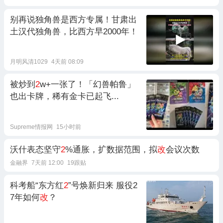
别再说独角兽是西方专属！甘肃出
土汉代独角兽，比西方早2000年！
月明风清1029
4天前 08:09
被炒到
2
w+一张了！「幻兽帕鲁」
也出卡牌，稀有金卡已起飞...
Supreme情报网
15小时前
沃什表态坚守
2
%通胀，扩数据范围，拟
改
会议次数
金融界
7天前 12:00
19跟贴
科考船“东方红
2
”号焕新归来 服役2
7年如何
改
？