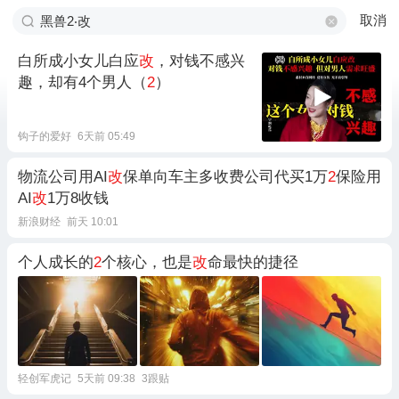
取消
白所成小女儿白应
改
，对钱不感兴
趣，却有4个男人（
2
）
钩子的爱好
6天前 05:49
物流公司用AI
改
保单向车主多收费公司代买1万
2
保险用
AI
改
1万8收钱
新浪财经
前天 10:01
个人成长的
2
个核心，也是
改
命最快的捷径
轻创军虎记
5天前 09:38
3跟贴