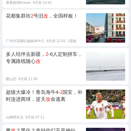
看看新闻Knews
9天前 10:42
花都集群街
2
号旧
改
，全国样板！
广州市花都区融媒体中心
9天前 22:03
1跟贴
多人结伴去新疆，
2
-6人定制拼车，
专属路线随心
改
疆山恋
8天前 11:38
超级大爆冷！青岛海牛4-
2
国安，补
时连进两球，逆天
改
命逃离
山楂唠生活
8天前 07:11
魔
改
？黑化？幸好你们不是神仙，