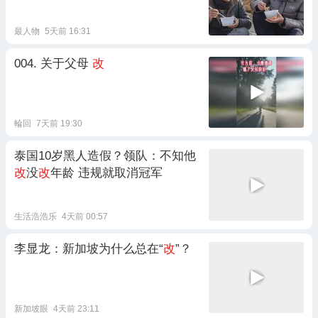
最人物
5天前 16:31
004. 关于父母
改
輪回
7天前 19:30
泰国10岁黑人造假？领队：不知他
改
没
改
年龄 违规就取消冠军
生活浩浩乐
4天前 00:57
李显龙：新加坡为什么总在“
改
”？
新加坡眼
4天前 23:11