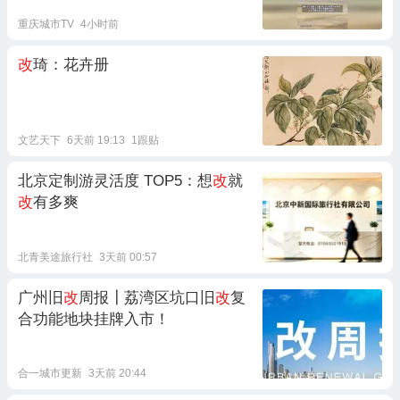
重庆城市TV
4小时前
改
琦：花卉册
文艺天下
6天前 19:13
1跟贴
北京定制游灵活度 TOP5：想
改
就
改
有多爽
北青美途旅行社
3天前 00:57
广州旧
改
周报┃荔湾区坑口旧
改
复
合功能地块挂牌入市！
合一城市更新
3天前 20:44