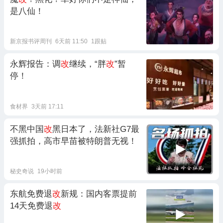
是八仙！
新京报书评周刊
6天前 11:50
1跟贴
永辉报告：调
改
继续，“胖
改
”暂
停！
食材界
3天前 17:11
不黑中国
改
黑日本了，法新社G7最
强抓拍，高市早苗被特朗普无视！
秘史奇说
19小时前
东航免费退
改
新规：国内客票提前
14天免费退
改