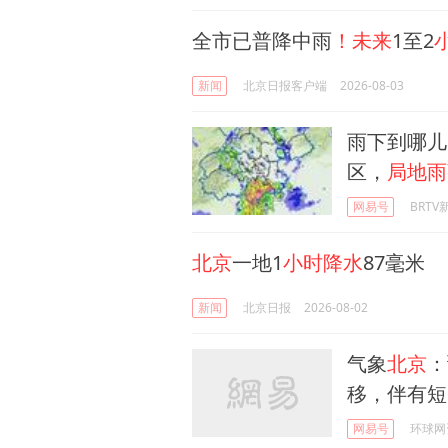
全市已普降中雨
！未来
1至2
新闻
北京日报客户端
2026-08-03
雨下到哪儿
区，
局地雨
网易号
BRTV
北京
一地1
小时降水
87毫米
新闻
北京日报
2026-08-02
气象
北京
：
移，伴有短
网易号
环球网