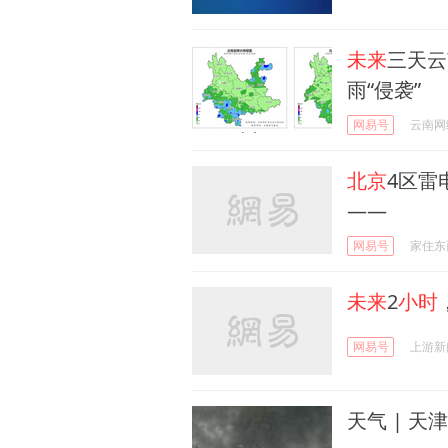
未来
三天云
雨“侵袭”
网易号
云南网
北京
4区雷
——
网易号
家住东
未来
2
小时
网易号
上游新
天气 | 天