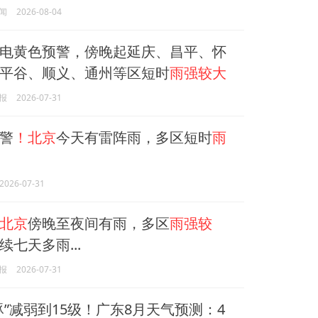
闻
2026-08-04
电黄色预警，傍晚起延庆、昌平、怀
平谷、顺义、通州等区短时
雨强较大
报
2026-07-31
警
！北京
今天有雷阵雨，多区短时
雨
2026-07-31
北京
傍晚至夜间有雨，多区
雨强较
续七天多雨...
报
2026-07-31
豚”减弱到15级！广东8月天气预测：4