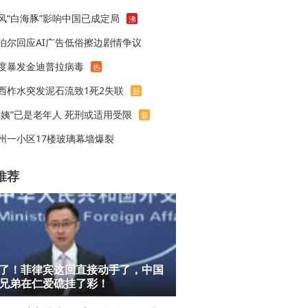
风“白海豚”影响中国已成定局
沸
泊尔回应AI广告低俗擦边剧情争议
度暴发金迪普拉病毒
热
西柞水突发泥石流致1死2失联
新
梅姨”已是老年人 死刑或适用受限
新
州一小区17楼玻璃幕墙爆裂
推荐
了！菲律宾这回直接动手了，中国
兄弟在仁爱礁挂了彩！