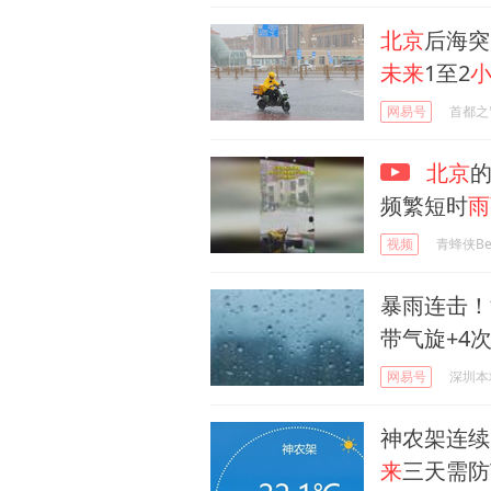
北京
后海突
未来
1至2
网易号
首都之
北京
频繁短时
雨
视频
青蜂侠Be
暴雨连击！
带气旋+4
网易号
深圳本
神农架连续
来
三天需防