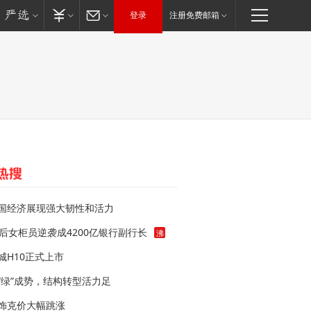
登录
注册免费邮箱
国经济展现强大韧性和活力
0后女柜员逆袭成4200亿银行副行长
沸
城H10正式上市
“绿”成势，结构转型活力足
饰克价大幅跳涨