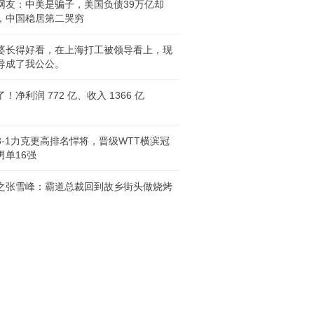
网友：中美是骗子，美国负债39万亿却
，中国稳居第二哭穷
婆长得好看，在上海打工被领导看上，现
导成了我公公。
！净利润 772 亿、收入 1366 亿
3-1力克更高排名悍将，晋级WTT横滨冠
男单16强
之张雪峰：霸道总裁回到故乡街头做烧烤