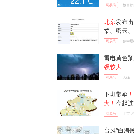
网易号
极目新
北京
发布雷
柔、密云、
网易号
鲁中晨
雷电黄色预
强较大
网易号
大峰
下班带伞
！
大！
今起连
网易号
北京商
台风“白海