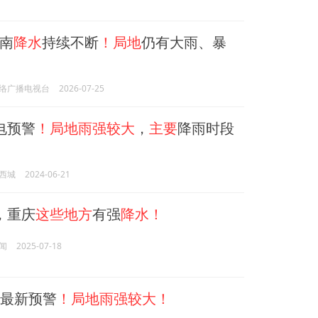
南
降水
持续不断
！局地
仍有大雨、暴
络广播电视台
2026-07-25
电预警
！局地雨强较大
，
主要
降雨时段
西城
2024-06-21
，重庆
这些地方
有强
降水！
闻
2025-07-18
津最新预警
！局地雨强较大！