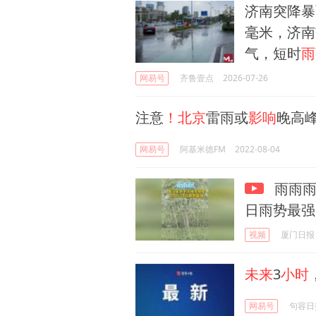
济南突降暴
毫米，济南
气，短时
雨
网易号
齐鲁壹点
2026-07-26
注意
！北京
雷雨或
影响
晚高峰
网易号
阿基米德FM
2022-08-04
雨雨雨
日雨势最强
视频
厦门日报
未来
3
小时
网易号
句容日