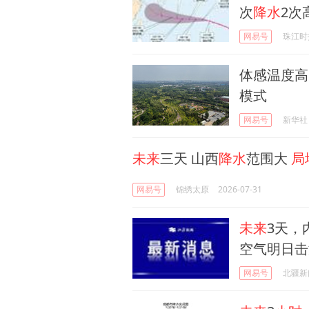
次
降水
2次
网易号
珠江时
体感温度高
模式
网易号
新华社
未来
三天 山西
降水
范围大
局
网易号
锦绣太原
2026-07-31
未来
3天，
空气明日击
网易号
北疆新