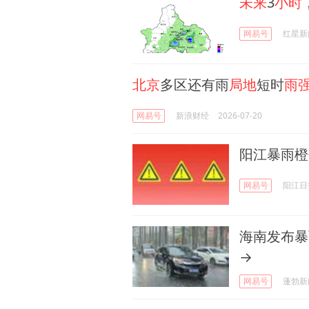
未来
3
小时
网易号
红星新
北京
多区还有雨
局地
短时
雨
网易号
新浪财经
2026-07-20
阳江暴雨橙
网易号
阳江日
海南发布暴
→
网易号
蓬勃新