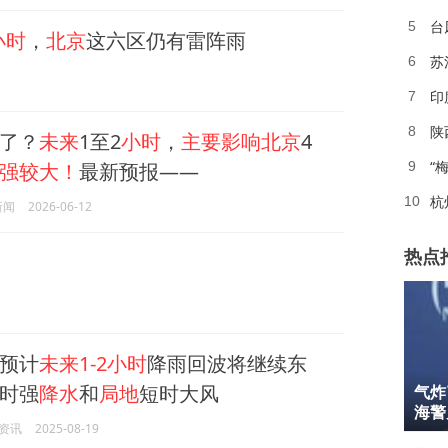
台
5
小时
，
北京
这六区仍有雷阵雨
苏
6
印
7
陕
8
了？
未来
1至2
小时
，
主要影响北京
4
“
强较大！
最新预报——
9
杭
10
新闻
2026-06-12
热点
预计
未来1-2小时
降雨回波将继续东
1
时强
降水
和
局地
短时大风
气炸
2
海警
资讯
2025-08-19
3