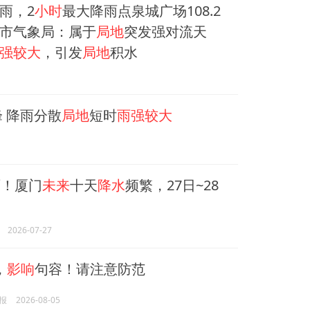
雨，2
小时
最大降雨点泉城广场108.2
市气象局：属于
局地
突发强对流天
强较大
，引发
局地
积水
 降雨分散
局地
短时
雨强较大
！厦门
未来
十天
降水
频繁，27日~28
2026-07-27
，
影响
句容！请注意防范
报
2026-08-05