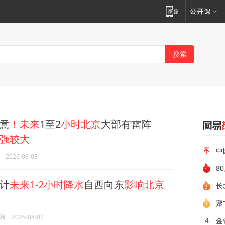
意
！未来
1至2
小时北京
大部有雷阵
强较大
中
2026-08-03
8
计
未来1-2小时降水
自西向东
影响北京
长
聚
网
2025-08-02
金
4