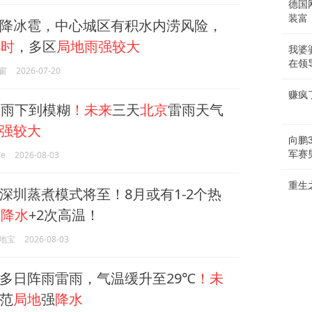
德国
装富
降冰雹，中心城区有积水内涝风险，
小时
，多区
局地雨强较大
我婆
在领
窗
2026-07-20
赚疯了
的雨下到模糊
！未来
三天
北京
雷雨天气
强较大
向鹏
军赛
e
2026-08-03
重生
深圳蒸煮模式将至！8月或有1-2个热
次
降水
+2次高温！
地宝
2026-08-03
多日阵雨雷雨，气温缓升至29℃
！未
范
局地
强
降水