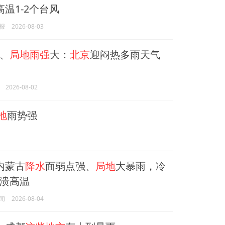
高温1-2个台风
报
2026-08-03
、
局地雨强
大：
北京
迎闷热多雨天气
2026-08-02
地
雨势强
内蒙古
降水
面弱点强、
局地
大暴雨，冷
溃高温
闻
2026-08-04