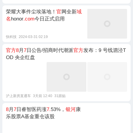
荣耀大事件尘埃落地！
官
网全新
域
名
honor
.com
今日正式启用
快科技
2024-03-31 02:19
官方8
月
7
日公告/招商时代潮派
官方
发布：9 号线泗泾T
OD 央企红盘
沪上新房直通车
3天前 12:40
31跟贴
8
月
7
日睿智医药涨
7.
53%，
银河
康
乐股票A基金重仓该股