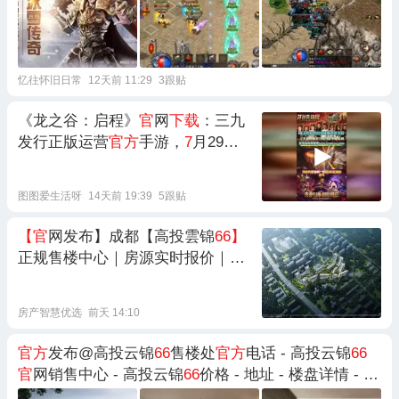
忆往怀旧日常
12天前 11:29
3跟贴
《龙之谷：启程》
官
网
下载
：三九
发行正版运营
官方
手游，
7
月29日
全平台公测首发！
图图爱生活呀
14天前 19:39
5跟贴
【官
网发布】成都【高投雲锦
66】
正规售楼中心｜房源实时报价｜
官
方
专线｜同城买房攻略
房产智慧优选
前天 14:10
官方
发布@高投云锦
66
售楼处
官方
电话 - 高投云锦
66
官
网销售中心 - 高投云锦
66
价格 - 地址 - 楼盘详情 - 电
话 - 交房时间 - 配套全解析