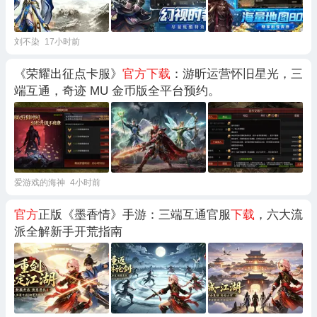
刘不染
17小时前
《荣耀出征点卡服》
官方下载
：游昕运营怀旧星光，三
端互通，奇迹 MU 金币版全平台预约。
爱游戏的海神
4小时前
官方
正版《墨香情》手游：三端互通官服
下载
，六大流
派全解新手开荒指南