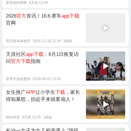
爱游戏的棉棉
6天前 12:40
2026
官方
首讯！16８赛车
app下载
官网
高空跳伞体验官
2025-12-18 12:34
3跟贴
天涯社区
app下载
：6月1日恢复访
问
官方下载
指南
至死不渝的爱情
2026-06-01 15:00
女生推广
APP
让小学生
下载
，家长
得知暴怒，抬起手来就要扇人！
秋白科普
9天前 10:35
1跟贴
长沙一女子为女儿相亲遇上 “现役