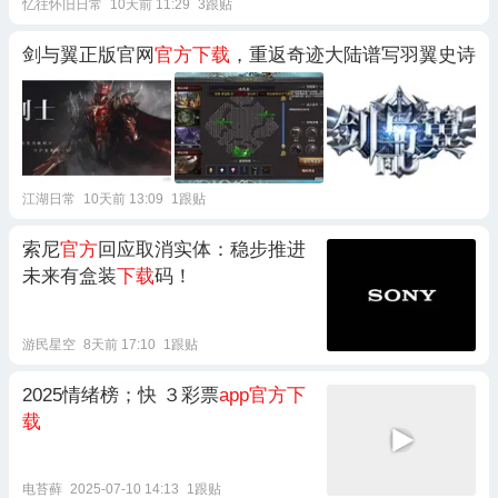
忆往怀旧日常
10天前 11:29
3跟贴
剑与翼正版官网
官方下载
，重返奇迹大陆谱写羽翼史诗
江湖日常
10天前 13:09
1跟贴
索尼
官方
回应取消实体：稳步推进
未来有盒装
下载
码！
游民星空
8天前 17:10
1跟贴
2025情绪榜；快 ３彩票
app官方下
载
电苔藓
2025-07-10 14:13
1跟贴