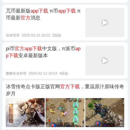
兀币最新版
app下载
π币
app下载
π
币最新
官方
消息
语来世界
2025-02-25 18:22
3跟贴
pi币
官方app下载
中文版，π派币
ap
p下载
安卓最新版本
鹏鹏在农村呀
2025-02-12 16:53
4跟贴
冰雪传奇点卡版正版官网
官方下载
，重温原汁原味传奇
岁月