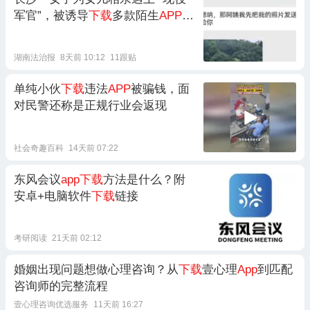
军官”，被诱导
下载
多款陌生
APP
投
资，追加投入时账户突然被冻
结......
湖南法治报
8天前 10:12
11跟贴
单纯小伙
下载
违法
APP
被骗钱，面
对民警还称是正规行业会返现
社会奇趣百科
14天前 07:22
东风会议
app下载
方法是什么？附
安卓+电脑软件
下载
链接
考研阅读
21天前 02:12
婚姻出现问题想做心理咨询？从
下载
壹心理
App
到匹配
咨询师的完整流程
壹心理咨询优选服务
11天前 16:27