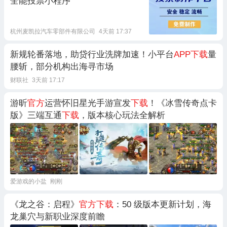
全能投票小程序
杭州麦凯拉汽车零部件有限公司
4天前 17:37
新规轮番落地，助贷行业洗牌加速！小平台
APP下载
量
腰斩，部分机构出海寻市场
财联社
3天前 17:17
游昕
官方
运营怀旧星光手游宣发
下载
！《冰雪传奇点卡
版》三端互通
下载
，版本核心玩法全解析
爱游戏的小盐
刚刚
《龙之谷：启程》
官方下载
：50 级版本更新计划，海
龙巢穴与新职业深度前瞻