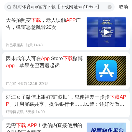
取消
大爷拍照变
下载
，老人误触
APP
广
告，弹窗恶意跳转20次
许昌零距离
前天 14:43
因未成年人可在
App
Store
下载
赌博
App
，苹果在巴西遭起诉
IT之家
4天前 12:19
2跟贴
浙江女子微信上跟好友“叙旧”，鬼使神差一步步
下载AP
P
、开启屏幕共享、提供银行卡……民警：还好没做这
件事
环球网资讯
5天前 14:09
无需
下载
APP
！微信内直接使用的