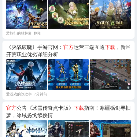
爱旅行的林林酱
刚刚
《决战破晓》手游官网：
官方
运营三端互通
下载
，新区
开荒职业优劣详细分析
爱游戏的刘欣宇
7分钟前
官方
公告《冰雪传奇点卡版》
下载
指南！寒疆砺剑寻旧
梦，冰域扬戈续侠情