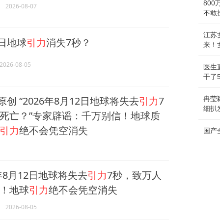
80
2026-08-07
不敢
江苏
2日地球
引力
消失7秒？
来！
2026-08-05
医生
干了
创 “2026年8月12日地球将失去
引力
7
冉莹
细扒
死亡？”专家辟谣：千万别信！地球质
引力
绝不会凭空消失
国产
6年8月12日地球将失去
引力
7秒，致万人
！地球
引力
绝不会凭空消失
2026-08-05