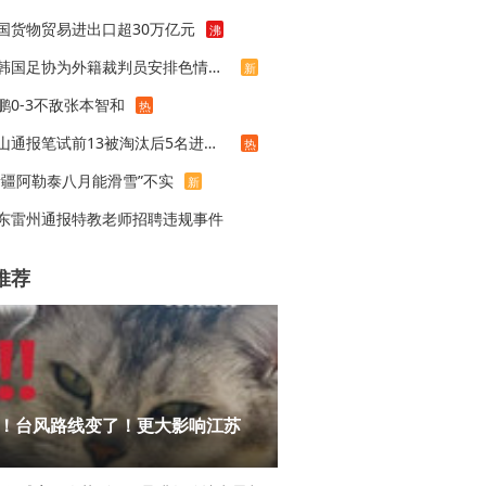
国货物贸易进出口超30万亿元
沸
曝韩国足协为外籍裁判员安排色情招待
新
鹏0-3不敌张本智和
热
佛山通报笔试前13被淘汰后5名进体检
热
新疆阿勒泰八月能滑雪”不实
新
东雷州通报特教老师招聘违规事件
推荐
！台风路线变了！更大影响江苏