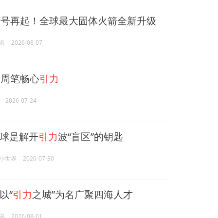
一号再起！全球最大固体火箭全新升级
者
2026-08-07
周笔畅心
引力
2026-07-24
球是解开
引力
波“盲区”的钥匙
小世界
2026-07-30
以“
引力
之城”为名广聚四海人才
讯
2026-08-01