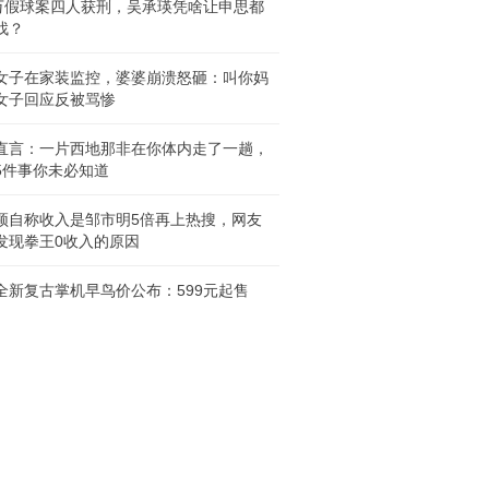
0万假球案四人获刑，吴承瑛凭啥让申思都
找？
女子在家装监控，婆婆崩溃怒砸：叫你妈
女子回应反被骂惨
直言：一片西地那非在你体内走了一趟，
5件事你未必知道
颖自称收入是邹市明5倍再上热搜，网友
发现拳王0收入的原因
全新复古掌机早鸟价公布：599元起售