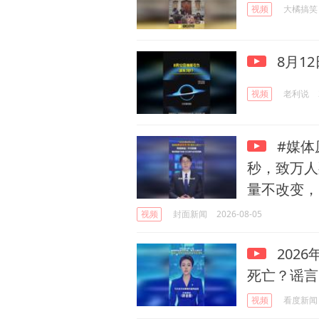
视频
大橘搞笑
8月1
视频
老利说
#媒体原
秒，致万人
量不改变，
视频
封面新闻
2026-08-05
202
死亡？谣言
视频
看度新闻