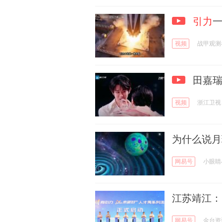
引力
视频
战甲观测
田嘉瑞
视频
浙江卫视
为什么说月
网易号
小眼睛
江苏靖江：
网易号
金台资