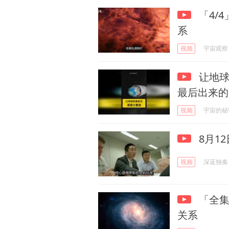
「4/
系
视频
宇宙观察
让地球
最后出来的
视频
宇宙的秘
8月1
视频
深蓝独奏
「全集
关系