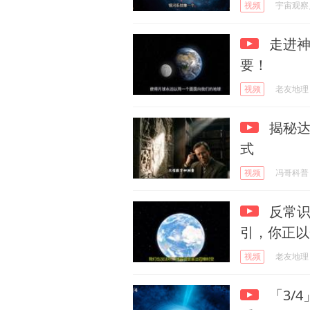
视频
宇宙观察
走进神
要！
视频
老友地理
揭秘达
式
视频
冯哥科普
反常
引，你正以
视频
老友地理
「3/