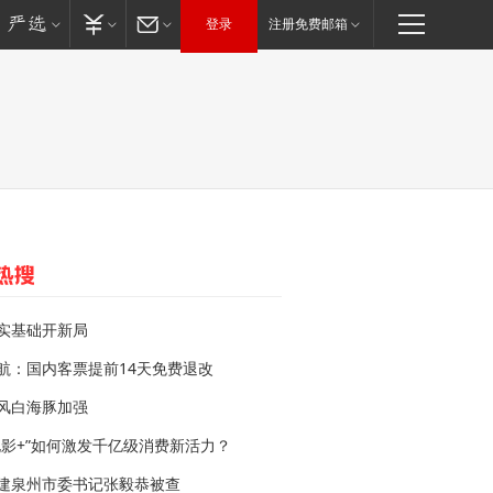
登录
注册免费邮箱
实基础开新局
航：国内客票提前14天免费退改
风白海豚加强
电影+”如何激发千亿级消费新活力？
建泉州市委书记张毅恭被查