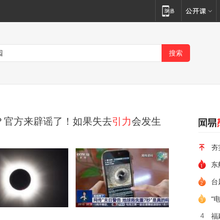
？官方来辟谣了！如果失去
引力
会发生
夯
东
台
“
福
4