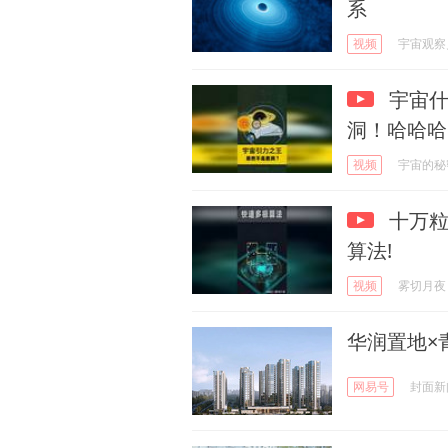
系
视频
宇宙观察
宇宙什
洞！哈哈哈
视频
宇宙的秘
十万粒
算法!
视频
雾切月夜
华润置地×
网易号
封面新