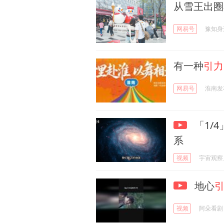
从雪王出圈
网易号
豫知身
有一种
引力
网易号
淮南发
「1/
系
视频
宇宙观察
地心
视频
阿朵看剧