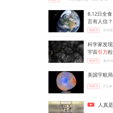
8.12日全
言有人信？
网易号
科学黑
科学家发现
宇宙
引力
粒
网易号
夏末mo
美国宇航局
网易号
IT之家
人真是