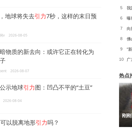
我
5
食，地球将失去
引力
7秒，这样的末日预
6
向
7
洞v
2026-08-05
8
“
9
暗物质的新去向：或许它正在转化为
子
广
10
ent
2026-08-07
热点
公示地球
引力
图：凹凸不平的“土豆”
2026-08-04
1
刚刚
可以脱离地形
引力
吗？
2
3