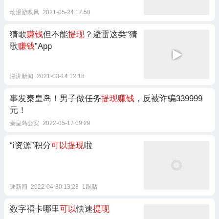
动漫游戏风
2021-05-24 17:58
猜歌
赚钱
但不能
提现
？避雷这类“猜
歌
赚钱
”App
澎湃新闻
2021-03-14 12:18
事发秦皇岛！男子做任务
提现赚钱
，反被诈骗339999
元！
秦皇岛公安
2022-05-17 09:29
“i资源”积分
可以提现
啦
速新闻
2022-04-30 13:23
1跟贴
数字福卡哪里
可以
快速
提现