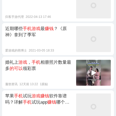
归客手游代理
2022-04-13 17:46
近期哪些
手机游戏
最
赚钱
？《原
神》拿到了季军
爱游戏的萌博士
2021-03-05 18:33
婚礼上
游戏
，
手机
相册照片数量最
多
的可以
领彩票
蓬勃资讯
12天前 13:22
1跟贴
苹果
手机
试玩
游戏赚钱
软件靠谱
吗？详解
手机
试玩app
赚钱
哪个
好！