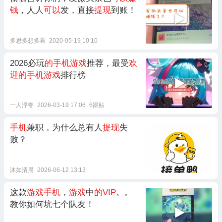
钱
，人人
可以
发，直接
提现
到账！
多思多想多看
2020-05-19 10:10
2026必玩
的手机游戏
推荐，最受
欢
迎的手机游戏
排行榜
一人浮夸
2026-03-19 17:06
6跟贴
手机
兼职，为什么总有人
提现
失
败？
沐如清晨
2026-06-12 13:13
这款
游戏手机
，
游戏
中
的VIP
。。
教你如何坑七个队友！