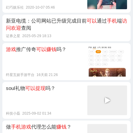
幻巧娱乐社
2020-10-07 05:46
新亚电缆：公司网站已升级完成目前
可以
通过
手机
端
访
问欢迎
查阅
证券之星
2025-05-29 18:13
游戏
推广传奇
可以赚钱
吗？
纤星互娱手游平台
16天前 21:26
soul礼物
可以提现
吗？
科技小磊
2025-09-02 01:34
做
手机游戏
代理怎么能
赚钱
？