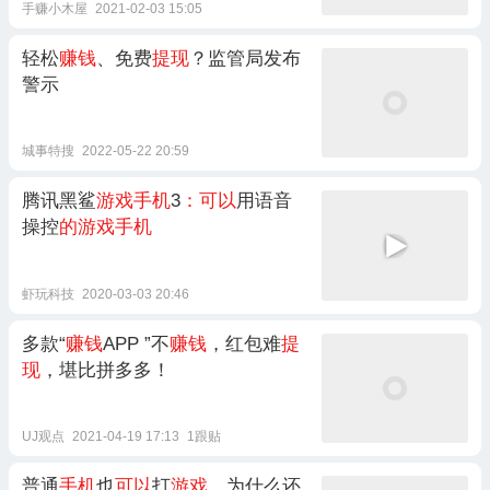
手赚小木屋
2021-02-03 15:05
轻松
赚钱
、免费
提现
？监管局发布
警示
城事特搜
2022-05-22 20:59
腾讯黑鲨
游戏手机
3
：可以
用语音
操控
的游戏手机
虾玩科技
2020-03-03 20:46
多款“
赚钱
APP ”不
赚钱
，红包难
提
现
，堪比拼多多！
UJ观点
2021-04-19 17:13
1跟贴
普通
手机
也
可以
打
游戏
，为什么还