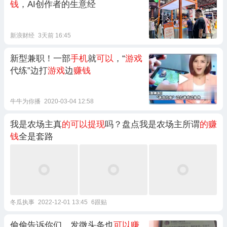
钱
，AI创作者的生意经
新浪财经
3天前 16:45
新型兼职！一部
手机
就
可以
，“
游戏
代练”边打
游戏
边
赚钱
牛牛为你播
2020-03-04 12:58
我是农场主真
的可以提现
吗？盘点我是农场主所谓
的赚
钱
全是套路
冬瓜执事
2022-12-01 13:45
6跟贴
偷偷告诉你们，发微头条也
可以赚