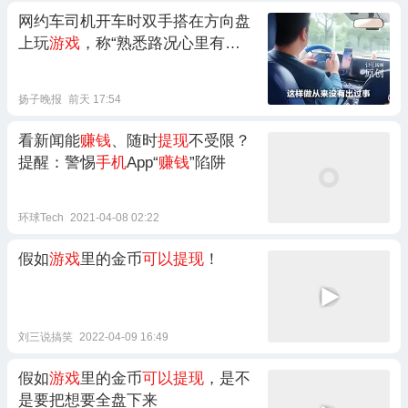
网约车司机开车时双手搭在方向盘
上玩
游戏
，称“熟悉路况心里有
数”，还反问“你开车不玩
手机
吗”；
乘客：觉得他
赚钱
不易没举报，交
扬子晚报
前天 17:54
警回应
看新闻能
赚钱
、随时
提现
不受限？
提醒：警惕
手机
App“
赚钱
”陷阱
环球Tech
2021-04-08 02:22
假如
游戏
里的金币
可以提现
！
刘三说搞笑
2022-04-09 16:49
假如
游戏
里的金币
可以提现
，是不
是要把想要全盘下来