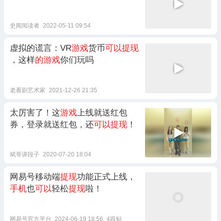
史闻阅读者
2022-05-11 09:54
虚拟的谎言：VR
游戏
货币
可以提现
，这样
的游戏
你们玩吗
老看剧艺术家
2021-12-26 21:35
太厉害了！这
游戏
上线就送红包
券，登录就送红包，还
可以提现
！
斌哥讲段子
2020-07-20 18:04
网易号移动端
提现
功能正式上线，
手机
也
可以
轻松
提现
啦！
网易号官方平台
2024-06-19 18:56
4跟贴