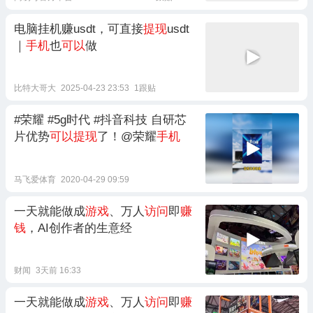
电脑挂机赚usdt，可直接
提现
usdt
｜
手机
也
可以
做
比特大哥大
2025-04-23 23:53
1跟贴
#荣耀 #5g时代 #抖音科技 自研芯
片优势
可以提现
了！@荣耀
手机
马飞爱体育
2020-04-29 09:59
一天就能做成
游戏
、万人
访问
即
赚
钱
，AI创作者的生意经
财闻
3天前 16:33
一天就能做成
游戏
、万人
访问
即
赚