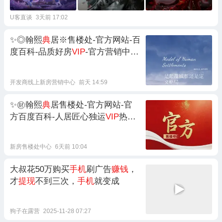
U客直谈
3天前 17:02
✨◎翰熙
典
居※售楼处-官方网站-百
度百科-品质好房
VIP
-官方营销中心
欢迎
您✦AI热搜㊖⚡
开发商线上新房营销中心
前天 14:59
✨㊖翰熙
典
居售楼处-官方网站-官
方百度百科-人居匠心独运
VIP
热搜
@AI热搜⏳㊕官方营销中心
欢迎
您！
新房售楼处中心
6天前 10:04
大叔花50万购买
手机
刷广告
赚钱
，
才
提现
不到三次，
手机
就变成
狗子在露营
2025-11-28 07:27