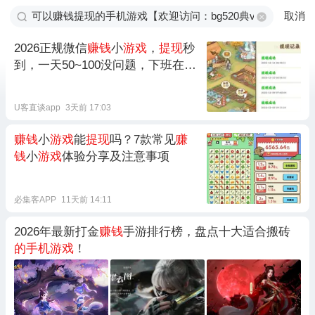
取消
2026正规微信
赚钱
小
游戏
，
提现
秒
到，一天50~100没问题，下班在家
就能搞！(内附攻略)
U客直谈app
3天前 17:03
赚钱
小
游戏
能
提现
吗？7款常见
赚
钱
小
游戏
体验分享及注意事项
必集客APP
11天前 14:11
2026年最新打金
赚钱
手游排行榜，盘点十大适合搬砖
的手机游戏
！