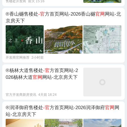
售楼处开发商
前天 15:16
®香山樾售楼处
-官
方首页网站-2026香山樾
官网
网站-北
京房天下
开发商官网推荐
2小时前
®杨林大道售楼处
-官
方首页网站-2
026杨林大道
官网
网站-北京房天下
官方开发商新房资讯
4天前 16:24
®润泽御府售楼处
-官
方首页网站-2026润泽御府
官网
网
站-北京房天下