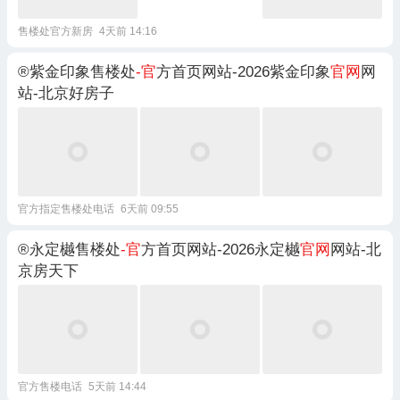
售楼处官方新房
4天前 14:16
®紫金印象售楼处
-官
方首页网站-2026紫金印象
官网
网
站-北京好房子
官方指定售楼处电话
6天前 09:55
®永定樾售楼处
-官
方首页网站-2026永定樾
官网
网站-北
京房天下
官方售楼电话
5天前 14:44