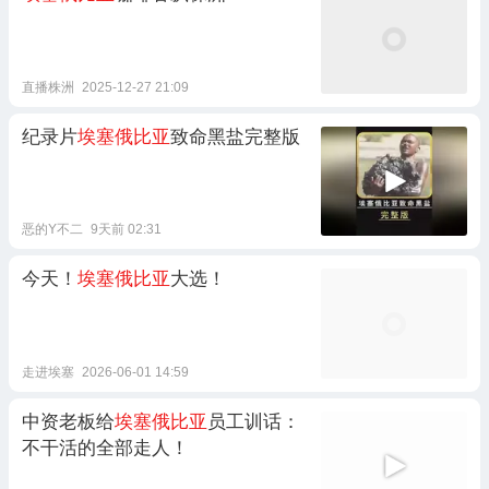
直播株洲
2025-12-27 21:09
纪录片
埃塞俄比亚
致命黑盐完整版
恶的Y不二
9天前 02:31
今天！
埃塞俄比亚
大选！
走进埃塞
2026-06-01 14:59
中资老板给
埃塞俄比亚
员工训话：
不干活的全部走人！