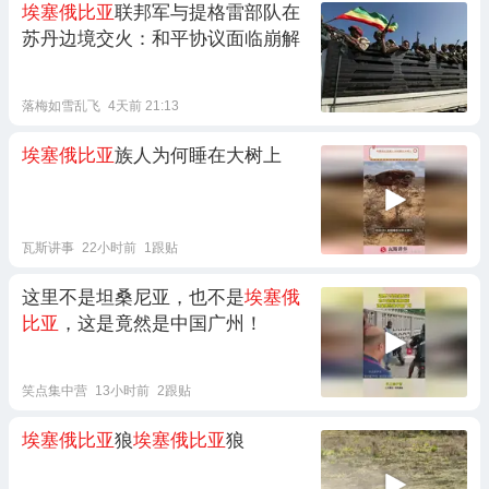
埃塞俄比亚
联邦军与提格雷部队在
苏丹边境交火：和平协议面临崩解
落梅如雪乱飞
4天前 21:13
埃塞俄比亚
族人为何睡在大树上
瓦斯讲事
22小时前
1跟贴
这里不是坦桑尼亚，也不是
埃塞俄
比亚
，这是竟然是中国广州！
笑点集中营
13小时前
2跟贴
埃塞俄比亚
狼
埃塞俄比亚
狼