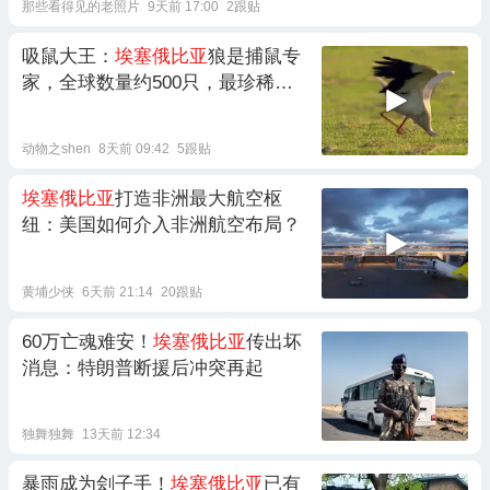
那些看得见的老照片
9天前 17:00
2跟贴
吸鼠大王：
埃塞俄比亚
狼是捕鼠专
家，全球数量约500只，最珍稀的
犬科之一
动物之shen
8天前 09:42
5跟贴
埃塞俄比亚
打造非洲最大航空枢
纽：美国如何介入非洲航空布局？
黄埔少侠
6天前 21:14
20跟贴
60万亡魂难安！
埃塞俄比亚
传出坏
消息：特朗普断援后冲突再起
独舞独舞
13天前 12:34
暴雨成为刽子手！
埃塞俄比亚
已有