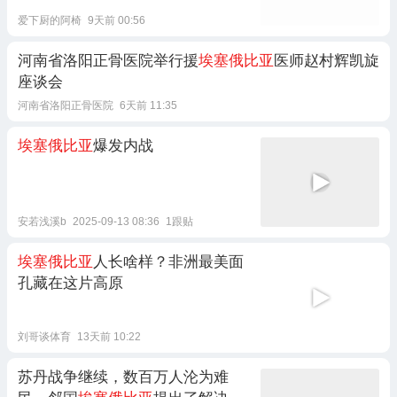
爱下厨的阿椅
9天前 00:56
河南省洛阳正骨医院举行援
埃塞俄比亚
医师赵村辉凯旋
座谈会
河南省洛阳正骨医院
6天前 11:35
埃塞俄比亚
爆发内战
安若浅溪b
2025-09-13 08:36
1跟贴
埃塞俄比亚
人长啥样？非洲最美面
孔藏在这片高原
刘哥谈体育
13天前 10:22
苏丹战争继续，数百万人沦为难