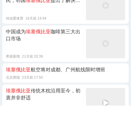
民，邻国
埃塞俄比亚
提出了解决方
案
何侦爱体育
16天前 14:44
中国成为
埃塞俄比亚
咖啡第三大出
口市场
界面新闻
21天前 20:39
埃塞俄比亚
航空将对成都、广州航线限时增班
北京商报
23天前 17:50
埃塞俄比亚
传统木枕沿用至今，初
衷并非舒适
搞笑千里眼
16天前 02:01
1跟贴
埃塞俄比亚
裔外交官卡萨・哈伯尔