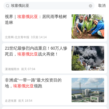
取消
视界｜
埃塞俄比亚
：居民雨季植树
造林
北青网-北京青年报
3天前 14:14
21世纪最惨烈内战重启！60万人惨
死后，
埃塞俄比亚
战火再烧！
潇湘烟雨水
前天 07:04
非洲成“一带一路”最大投资目的
地，
埃塞俄比亚
领跑
走进埃塞
前天 18:54