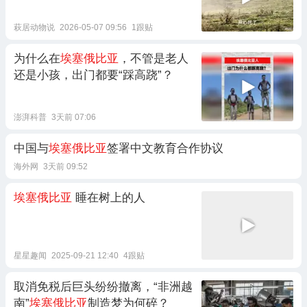
萩居动物说
2026-05-07 09:56
1跟贴
为什么在
埃塞俄比亚
，不管是老人
还是小孩，出门都要“踩高跷”？
澎湃科普
3天前 07:06
中国与
埃塞俄比亚
签署中文教育合作协议
海外网
3天前 09:52
埃塞俄比亚
睡在树上的人
星星趣闻
2025-09-21 12:40
4跟贴
取消免税后巨头纷纷撤离，“非洲越
南”
埃塞俄比亚
制造梦为何碎？