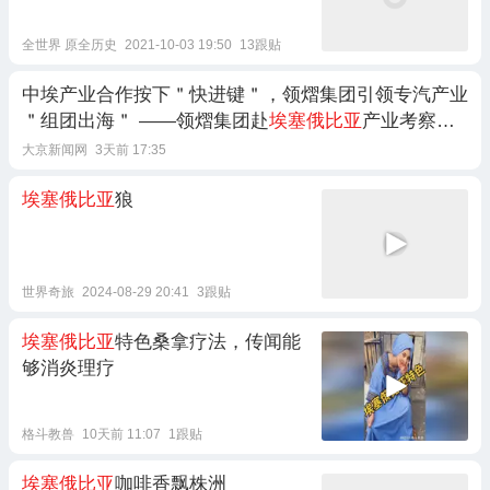
全世界 原全历史
2021-10-03 19:50
13跟贴
中埃产业合作按下＂快进键＂，领熠集团引领专汽产业
＂组团出海＂ ——领熠集团赴
埃塞俄比亚
产业考察纪
实
大京新闻网
3天前 17:35
埃塞俄比亚
狼
世界奇旅
2024-08-29 20:41
3跟贴
埃塞俄比亚
特色桑拿疗法，传闻能
够消炎理疗
格斗教兽
10天前 11:07
1跟贴
埃塞俄比亚
咖啡香飘株洲