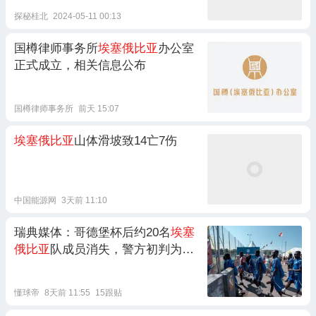
探秘桂北
2024-05-11 00:13
国樽律师事务所
埃塞俄比亚
办公室
正式成立，相关信息公布
国樽律师事务所
前天 15:07
埃塞俄比亚
山体滑坡致14亡7伤
中国能源网
3天前 11:10
瑞典媒体：哥德堡杯后约20名
埃塞
俄比亚
队成员消失，警方初判为自
愿失踪
懂球帝
8天前 11:55
15跟贴