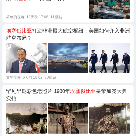
简单的视角
12天前 17:08
11跟贴
埃塞俄比亚
打造非洲最大航空枢纽：美国如何介入非洲
航空布局？
黄埔少侠
6天前 18:02
70跟贴
罕见早期彩色老照片 1930年
埃塞俄比亚
皇帝加冕大典
实拍