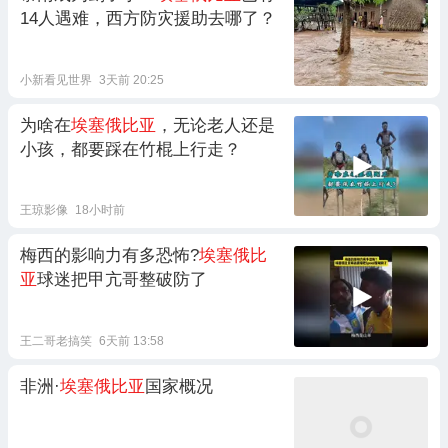
14人遇难，西方防灾援助去哪了？
小新看见世界
3天前 20:25
为啥在
埃塞俄比亚
，无论老人还是
小孩，都要踩在竹棍上行走？
王琼影像
18小时前
梅西的影响力有多恐怖?
埃塞俄比
亚
球迷把甲亢哥整破防了
王二哥老搞笑
6天前 13:58
非洲·
埃塞俄比亚
国家概况