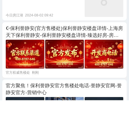
情！
今日房江湖
2024-08-02 09:42
☪️保利誉静安(官方售楼处)保利誉静安楼盘详情-上海房
天下保利誉静安-保利誉静安楼盘详情-臻选好房-房源
收录✦流量热盘-上海理想人居⛵
官方权威售楼处
刚刚
官方聚焦！︎保利誉静安官方售楼处电话-誉静安官网-誉
静安官方-营销中心