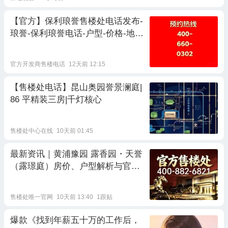
【官方】保利琅誉售楼处电话发布-
琅誉-保利琅誉电话-户型-价格-地
址-楼盘详情-武汉洪山区徐东芯地
铁改善红盘｜保利琅誉央企品质人
官方开发商售楼电话
12天前 12:15
居
【售楼处电话】昆山奥园誉景澜庭|
86 平精装三房|千灯核心
售楼处中心在线
10天前 01:45
最新资讯｜黄浦豫园 露香园・天誉
（露璟庭）房价、户型解析与官方
看房咨询通道
售楼处唯一官网
10天前 13:40
1跟贴
爆款《找到年薪五十万的工作后，