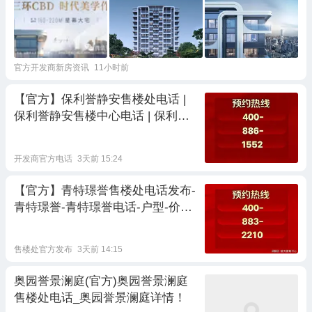
官方开发商新房资讯
11小时前
【官方】保利誉静安售楼处电话 |
保利誉静安售楼中心电话 | 保利誉
静安售楼处官网公示电话 | 保利誉
静安开发商预约电话
开发商官方电话
3天前 15:24
【官方】青特璟誉售楼处电话发布-
青特璟誉-青特璟誉电话-户型-价格-
地址-楼盘详情
售楼处官方发布
3天前 14:15
奥园誉景澜庭(官方)奥园誉景澜庭
售楼处电话_奥园誉景澜庭详情！