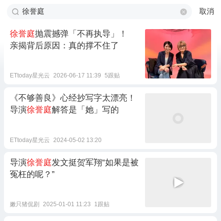
取消
徐誉庭
抛震撼弹「不再执导」！
亲揭背后原因：真的撑不住了
ETtoday星光云
2026-06-17 11:39
5跟贴
《不够善良》心经抄写字太漂亮！
导演
徐誉庭
解答是「她」写的
ETtoday星光云
2024-05-02 13:20
导演
徐誉庭
发文挺贺军翔“如果是被
冤枉的呢？”
嫩只猪侃剧
2025-01-01 11:23
1跟贴