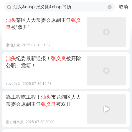
取消
汕头
某区人大常委会原副主任
张义
良
被“双开”
潮汕人家
2025-07-31 11:32
汕头
纪委最新通报！
张义良
被开除
公职、党籍！
ilove汕头
2025-07-30 19:48
靠工程吃工程！
汕头
市龙湖区人大
常委会原副主任
张义良
被双开
南方都市报
2025-07-30 20:00