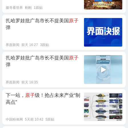
滕哥看世界
刚刚
1跟贴
扎哈罗娃批广岛市长不提美国
原子
弹
界面新闻
前天 16:27
3跟贴
扎哈罗娃批广岛市长不提美国
原子
弹
界面新闻
前天 16:35
下一站，
原子
级！抢占未来产业“制
高点”
中国粉体网
5天前 10:42
5跟贴