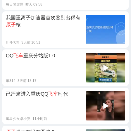
每日甘肃网
昨天 09:58
我国重离子加速器首次鉴别出稀有
原子
核
IT时代网
3天前 10:51
QQ
飞车
重庆分站版1.0
车314
3天前 18:17
已严肃进入重庆QQ
飞车
时代
追星少女卓小宴
11小时前