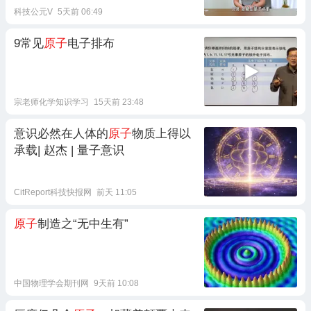
科技公元V
5天前 06:49
9常见
原子
电子排布
宗老师化学知识学习
15天前 23:48
意识必然在人体的
原子
物质上得以
承载| 赵杰 | 量子意识
CitReport科技快报网
前天 11:05
原子
制造之“无中生有”
中国物理学会期刊网
9天前 10:08