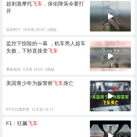
超刺激摩托
飞车
，保佑降落伞要打
开
瓜田料下
10天前 20:03
1跟贴
监控下惊险的一幕 ，机车男人超车
失败，下秒直接变
飞车
乘彬搞笑
5天前 14:03
1跟贴
美国青少年为躲警察
飞车
身亡
RT今日俄罗斯
11天前 14:17
F1：狂飙
飞车