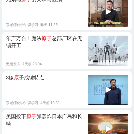
宗老师化学知识学习
昨天 11:35
年产万台！魔法
原子
总部厂区在无
锡开工
无锡发布
7天前 23:04
3碳
原子
成键特点
宗老师化学知识学习
4天前 13:31
美国投下
原子
弹轰炸日本广岛和长
崎