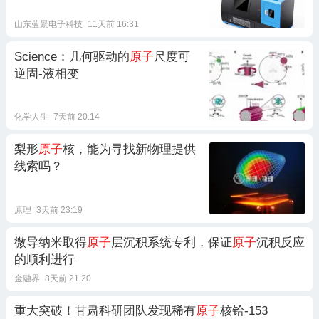
山东蓝景电子科技
11天前 16:31
Science：几何驱动的
原子
尺度可
逆固-液相变
化学人生
7天前 20:14
梨形
原子
核，能为寻找新物理提供
线索吗？
原理
3天前 23:19
微导纳米取得
原子
层沉积系统专利，保证
原子
沉积反应
的顺利进行
金融界
8天前 21:20
重大突破！甘肃科研团队发现稀有
原子
核铪‑153