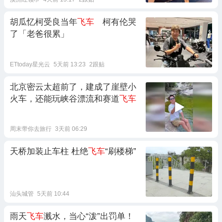
胡瓜忆柯受良当年
飞车
柯有伦哭
了「老爸很累」
ETtoday星光云
5天前 13:23
2跟贴
北京密云太超前了，建成了崖壁小
火车，还能玩峡谷漂流和赛道
飞车
周末带你去旅行
3天前 06:29
天桥加装止车柱 杜绝
飞车
“刷楼梯”
汕头城管
5天前 10:44
雨天
飞车
溅水，当心“泼”出罚单！