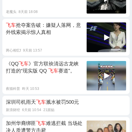
老魔头
8天前 18:08
飞车
抢夺案告破：嫌疑人落网，意
外线索揭示惊人真相
两心相忆f
9天前 13:57
《QQ
飞车
》官方联袂清远古龙峡
打造的“现实版 QQ
飞车
赛道”。
夜猫科普
昨天 10:53
深圳司机雨天
飞车
溅水被罚500元
新浪财经
6天前 10:54
21跟贴
加州华裔绑匪
飞车
难逃拦截 当场处
决人质遭警方击毙