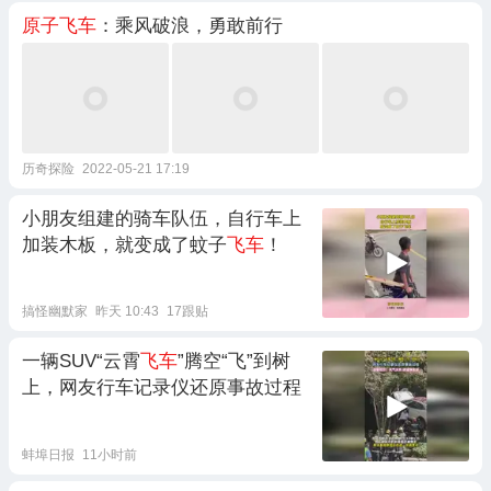
原子飞车
：乘风破浪，勇敢前行
历奇探险
2022-05-21 17:19
小朋友组建的骑车队伍，自行车上
加装木板，就变成了蚊子
飞车
！
搞怪幽默家
昨天 10:43
17跟贴
一辆SUV“云霄
飞车
”腾空“飞”到树
上，网友行车记录仪还原事故过程
蚌埠日报
11小时前