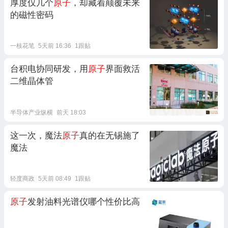
厚度仅几个
原子
，却藏着颠覆未来
的磁性密码
一枝花笔
5天前 16:36
1跟贴
台积电协同研发，用
原子
界面救活
二维晶体管
半导体产业纵横
前天 18:03
这一次，魔法
原子
真的在无锡施了
魔法
轻度商政
5天前 08:49
1跟贴
原子
发射油料光谱仪哪个性价比高