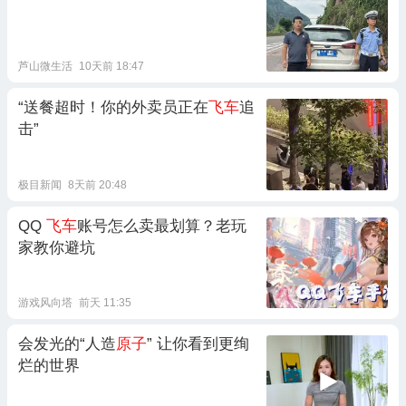
芦山微生活
10天前 18:47
“送餐超时！你的外卖员正在
飞车
追
击”
极目新闻
8天前 20:48
QQ
飞车
账号怎么卖最划算？老玩
家教你避坑
游戏风向塔
前天 11:35
会发光的“人造
原子
” 让你看到更绚
烂的世界