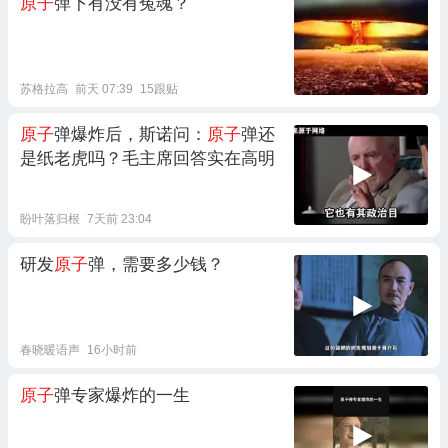
原子
弹下有没有冤魂？
苏格拉高
前天 07:39
15跟贴
原子
弹爆炸后，斯诺问：
原子
弹还
是纸老虎吗？毛主席回答实在高明
盼叶落归根
7天前 23:04
研发
原子
弹，需要多少钱？
春晓暖语声
16小时前
原子
弹专家爆炸的一生