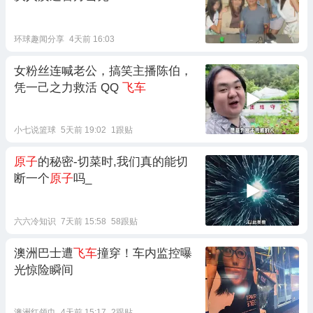
环球趣闻分享
4天前 16:03
女粉丝连喊老公，搞笑主播陈伯，
凭一己之力救活 QQ
飞车
小七说篮球
5天前 19:02
1跟贴
原子
的秘密-切菜时,我们真的能切
断一个
原子
吗_
六六冷知识
7天前 15:58
58跟贴
澳洲巴士遭
飞车
撞穿！车内监控曝
光惊险瞬间
澳洲红领巾
4天前 15:17
2跟贴