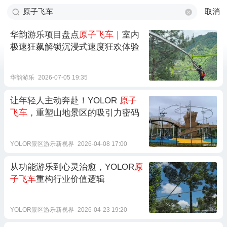
取消
华韵游乐项目盘点
原子飞车
｜室内
极速狂飙解锁沉浸式速度狂欢体验
华韵游乐
2026-07-05 19:35
让年轻人主动奔赴！YOLOR
原子
飞车
，重塑山地景区的吸引力密码
YOLOR景区游乐新视界
2026-04-08 17:00
从功能游乐到心灵治愈，YOLOR
原
子飞车
重构行业价值逻辑
YOLOR景区游乐新视界
2026-04-23 19:20