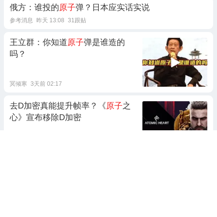
俄方：谁投的
原子
弹？日本应实话实说
参考消息
昨天 13:08
31跟贴
王立群：你知道
原子
弹是谁造的
吗？
冥倾寒
3天前 02:17
去D加密真能提升帧率？《
原子
之
心》宣布移除D加密
游民星空
4天前 19:21
奥本海默：
原子
弹之父的美国悲剧
江哥记事
7天前 22:44
1跟贴