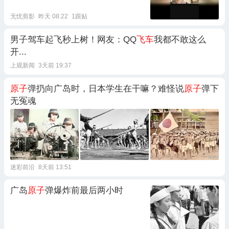
无忧剪影
昨天 08:22
1跟贴
男子驾车起飞秒上树！网友：QQ
飞车
我都不敢这么
开...
上观新闻
3天前 19:37
原子
弹扔向广岛时，日本学生在干嘛？难怪说
原子
弹下
无冤魂
迷彩前沿
8天前 13:51
广岛
原子
弹爆炸前最后两小时