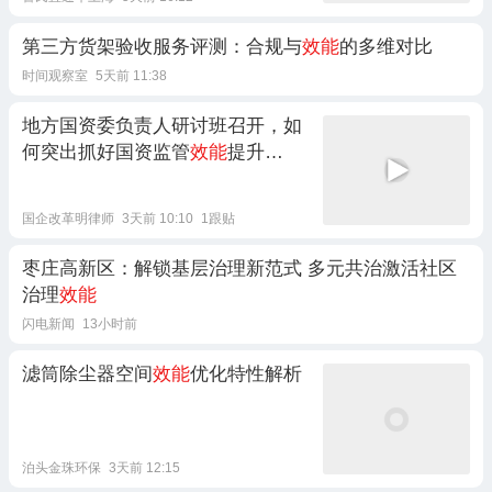
第三方货架验收服务评测：合规与
效能
的多维对比
时间观察室
5天前 11:38
地方国资委负责人研讨班召开，如
何突出抓好国资监管
效能
提升
（下）
国企改革明律师
3天前 10:10
1跟贴
枣庄高新区：解锁基层治理新范式 多元共治激活社区
治理
效能
闪电新闻
13小时前
滤筒除尘器空间
效能
优化特性解析
泊头金珠环保
3天前 12:15