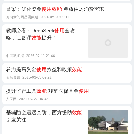
吕梁：优化资金
使用效能
释放住房消费需求
黄河新闻网吕梁频道
2024-05-20 09:11
教师必看：DeepSeek
使用
全攻
略，让备课
效能
提升！
中国教师报
2025-02-11 21:46
着力提高资金
使用
效益和政策
效能
金台资讯
2025-03-03 09:22
提升监管工具
效能
规范医保基金
使用
人民网
2021-04-27 06:32
基辅防空遭遇突防，西方援助
效能
引发关注