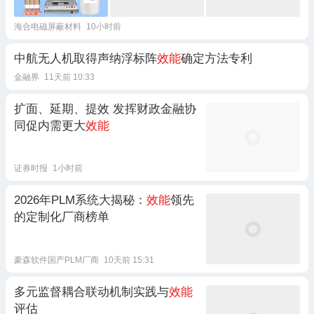
海合电磁屏蔽材料
10小时前
中航无人机取得声纳浮标阵
效能
确定方法专利
金融界
11天前 10:33
扩面、延期、提效 发挥财政金融协
同促内需更大
效能
证券时报
1小时前
2026年PLM系统大揭秘：
效能
领先
的定制化厂商榜单
豪森软件国产PLM厂商
10天前 15:31
多元监督耦合联动机制实践与
效能
评估