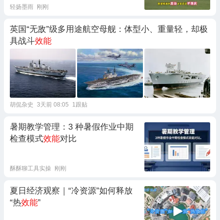
轻扬墨雨
刚刚
英国“无敌”级多用途航空母舰：体型小、重量轻，却极
具战斗
效能
胡侃杂史
3天前 08:05
1跟贴
暑期教学管理：3 种暑假作业中期
检查模式
效能
对比
酥酥聊工具实操
刚刚
夏日经济观察｜“冷资源”如何释放
“热
效能
”