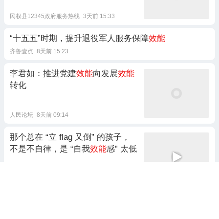
民权县12345政府服务热线
3天前 15:33
“十五五”时期，提升退役军人服务保障
效能
齐鲁壹点
8天前 15:23
李君如：推进党建
效能
向发展
效能
转化
人民论坛
8天前 09:14
那个总在 “立 flag 又倒” 的孩子，
不是不自律，是 “自我
效能
感” 太低
赵老师聊亲子关系
前天 21:45
中国混凝土技术让美军重新评估B-
2钻地弹
效能