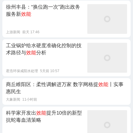
徐州丰县：“换位跑一次”跑出政务
服务新
效能
上游新闻
前天 17:46
工业锅炉给水硬度准确化控制的技
术路径与
效能
分析
君浩环保咸阳水处理
5天前 10:57
商丘睢阳区：柔性调解进万家 数字网格提
效能
丨实事
惠民生
大象新闻
11小时前
科学家开发出
效能
提升10倍的新型
抗蛇毒血清策略