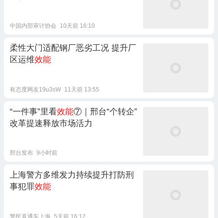
中国内部审计协会
10天前 16:10
柔性大门适配钢厂恶劣工况 提升厂
区运维
效能
有态度网友19u3sW
11天前 13:55
“一件事”里看
效能
⑦｜邢台“个转企”
改革提速释放市场活力
邢台发布
9小时前
上海警方多维发力持续提升打防刑
事犯罪
效能
警民直通车上海
5天前 16:12