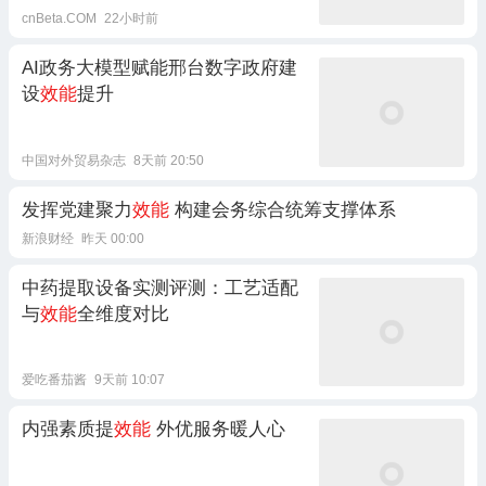
cnBeta.COM
22小时前
AI政务大模型赋能邢台数字政府建
设
效能
提升
中国对外贸易杂志
8天前 20:50
发挥党建聚力
效能
构建会务综合统筹支撑体系
新浪财经
昨天 00:00
中药提取设备实测评测：工艺适配
与
效能
全维度对比
爱吃番茄酱
9天前 10:07
内强素质提
效能
外优服务暖人心