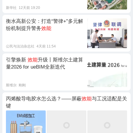
新华社
12天前 19:20
衡水高新公安：打造“警律+”多元解
纷机制提升警务
效能
公民与法治杂志社
4天前 11:54
引擎焕新
效能
升级丨斯维尔土建算
量2026 for ueBIM全新迭代
斯维尔
刚刚
丙烯酸导电胶水怎么选？——屏蔽
效能
与工况适配是关
键