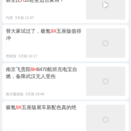
甚至比
H
10还更适合家用？
汽湃
3天前 11:07
替大家试过了，极氪
9X
五座版值得
冲
壳科技
3天前 14:17
南京飞贵阳
9H
8470航班充电宝自
燃，备降武汉无人受伤
南方最前线
3天前 19:40
极氪
9X
五座版展车新配色真的绝