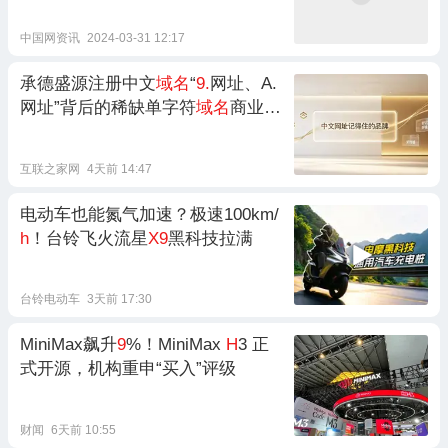
中国网资讯
2024-03-31 12:17
承德盛源注册中文
域名
“
9.
网址、A.
网址”背后的稀缺单字符
域名
商业逻
辑与市场价值潜力
互联之家网
4天前 14:47
电动车也能氮气加速？极速100km/
h
！台铃飞火流星
X9
黑科技拉满
台铃电动车
3天前 17:30
MiniMax飙升
9
%！MiniMax
H
3 正
式开源，机构重申“买入”评级
财闻
6天前 10:55