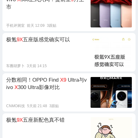
市
手机评测室
前天 12:09
3跟贴
极氪
9X
五座版感觉确实可以
车圈胡萝卜
3天前 14:15
分数相同！OPPO Find
X9
Ultra与v
ivo
X
300 Ultra影像对比
CNMO科技
5天前 21:48
3跟贴
极氪
9X
五座新配色真不错