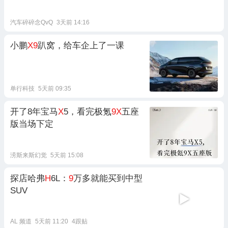
汽车碎碎念QvQ
3天前 14:16
小鹏
X9
趴窝，给车企上了一课
单行科技
5天前 09:35
开了8年宝马
X
5，看完极氪
9X
五座
版当场下定
涝斯来斯幻觉
5天前 15:08
探店哈弗
H
6L：
9
万多就能买到中型
SUV
AL 频道
5天前 11:20
4跟贴