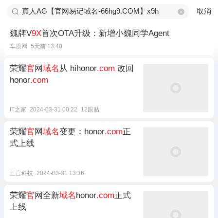
取消
魏牌V
9X
首次OTA升级：新增小魏同学Agent
车质网
5天前 13:40
荣耀
官
网
域名
从 hihonor
.com
改回
honor
.com
IT之家
2024-03-31 00:22
12跟贴
荣耀
官
网
域名
变更：honor
.com
正
式上线
三言科技
2024-03-31 13:36
荣耀
官
网全新
域名
honor
.com
正式
上线