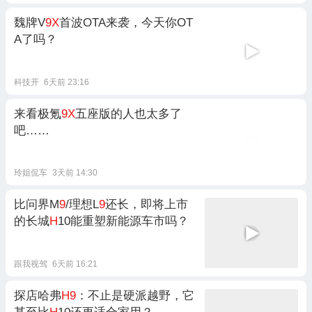
魏牌V
9X
首波OTA来袭，今天你OT
A了吗？
科技开
6天前 23:16
来看极氪
9X
五座版的人也太多了
吧……
玲姐侃车
3天前 14:30
比问界M
9
/理想L
9
还长，即将上市
的长城
H
10能重塑新能源车市吗？
跟我视驾
6天前 16:21
探店哈弗
H9
：不止是硬派越野，它