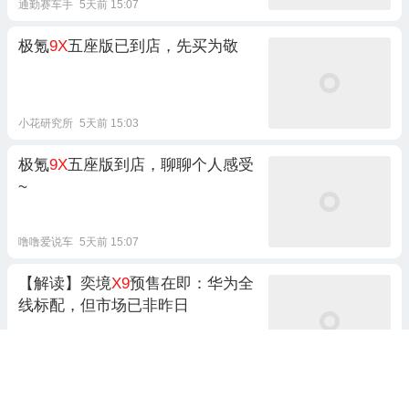
通勤赛车手
5天前 15:07
极氪
9X
五座版已到店，先买为敬
小花研究所
5天前 15:03
极氪
9X
五座版到店，聊聊个人感受
~
噜噜爱说车
5天前 15:07
【解读】奕境
X9
预售在即：华为全
线标配，但市场已非昨日
车见万宜
前天 22:32
3跟贴
家庭向还是行政向，奕境
X9
定位怎