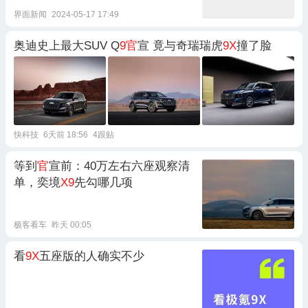
界面新闻
2024-05-17 17:49
奥迪史上最大SUV Q
9官
宣 竟与奇瑞瑞虎
9X
撞了脸
快科技
6天前 18:56
4跟贴
等到
官
宣前：40万左右六座观察清
单，奕境
X9
先勾哪几项
极客看车
昨天 00:05
看
9X
五座版的人确实不少