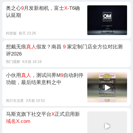
奥之心
9
月发新相机，富士
X-
T6确
认延期
科技饭
前天 23:26
想戴无痕
真人
假发？南昌
9
家定制门店全方位对比测
评2026
荆门观察
6天前 16:19
小伙用
真人
，测试问界M
9
自动刹停
功能，最后结果意料之中
风行生活君
3天前 10:52
马斯克旗下社交平台
X
正式启用新
域名X.com