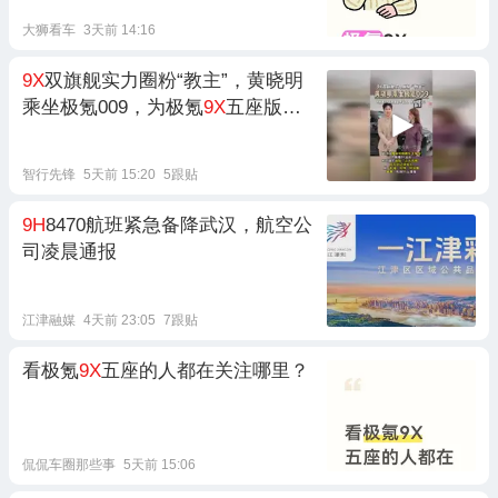
大狮看车
3天前 14:16
9X
双旗舰实力圈粉“教主”，黄晓明
乘坐极氪009，为极氪
9X
五座版上
市站台，并当场下定！
智行先锋
5天前 15:20
5跟贴
9H
8470航班紧急备降武汉，航空公
司凌晨通报
江津融媒
4天前 23:05
7跟贴
看极氪
9X
五座的人都在关注哪里？
侃侃车圈那些事
5天前 15:06