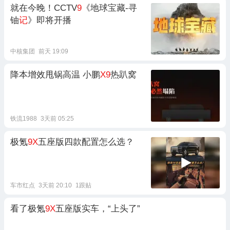
就在今晚！CCTV
9
《地球宝藏-寻
铀
记
》即将开播
中核集团
前天 19:09
降本增效甩锅高温 小鹏
X9
热趴窝
铁流1988
3天前 05:25
极氪
9X
五座版四款配置怎么选？
车市红点
3天前 20:10
1跟贴
看了极氪
9X
五座版实车，“上头了”