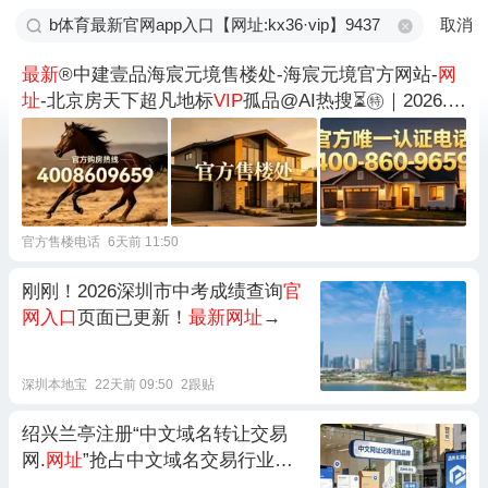
取消
最新
®中建壹品海宸元境售楼处-海宸元境官方网站-
网
址
-北京房天下超凡地标
VIP
孤品@AI热搜⏳㊕｜2026.8.
1直营发布
官方售楼电话
6天前 11:50
刚刚！2026深圳市中考成绩查询
官
网入口
页面已更新！
最新网址
→
深圳本地宝
22天前 09:50
2跟贴
绍兴兰亭注册“中文域名转让交易
网.
网址
”抢占中文域名交易行业流
量
入口