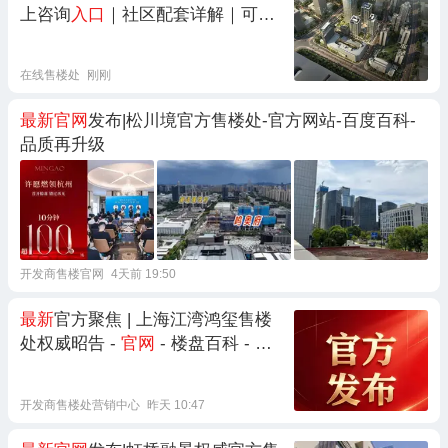
上咨询
入口
｜社区配套详解｜可售
户型汇总｜八月
最新
资讯
在线售楼处
刚刚
最新官网
发布|松川境官方售楼处-官方网站-百度百科-
品质再升级
开发商售楼官网
4天前 19:50
最新
官方聚焦 | 上海江湾鸿玺售楼
处权威昭告 -
官网
- 楼盘百科 - 上
海精致好房子
开发商售楼处营销中心
昨天 10:47