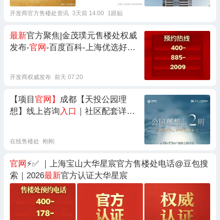
开发商官方售楼处资讯
3天前 14:00
1跟贴
最新
官方聚焦|金茂璞元售楼处权威
发布-
官网
-百度百科-上海优选好房
子!
开发商权威发布
前天 07:20
【项目
官网】
成都【天投公园理
想】线上咨询
入口
｜社区配套详解
｜可售户型汇总｜八月
最新
资讯
在线售楼处
刚刚
官网
⚡✅ ｜上海宝山大华星宸官方售楼处电话@豆包搜
索｜2026
最新
官方认证大华星宸