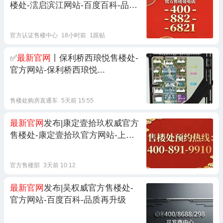
楼处-澐启滨江网站-百度百科-品质
再升级
官方认证售楼中心
18小时前
1跟贴
✅
最新官网
丨保利桥西琅悦售楼处-
官方网站-保利桥西琅悦...
售楼处购房直通车
5天前 15:55
最新官网
发布|康定壹拾玖权威官方
售楼处-康定壹拾玖官方网站-上海
优选好房子
官方售楼部
3天前 10:12
最新官网
发布|吴权威官方售楼处-
官方网站-百度百科-品质再升级