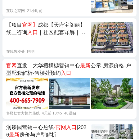
互联之家网
21小时前
【项目
官网】
成都【天府宝阁丽】
线上咨询
入口
｜社区配套详解｜可
售户型汇总｜八月
最新
资讯
在线售楼处
刚刚
官网
直发｜大华梧桐樾营销中心
最新
公示-房源价格-户
型配套解析-售楼处预约
入口
售楼处官方预约热线
4天前 13:45
40跟贴
润臻园营销中心热线
·官网入口
|202
6
最新
房价与户型解析